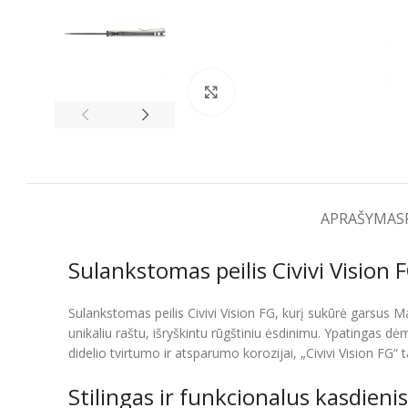
Spustelėkite, kad padidintumėt
APRAŠYMAS
Sulankstomas peilis Civivi Vision 
Sulankstomas peilis Civivi Vision FG, kurį sukūrė garsus Ma
unikaliu raštu, išryškintu rūgštiniu ėsdinimu. Ypatingas 
didelio tvirtumo ir atsparumo korozijai, „Civivi Vision F
Stilingas ir funkcionalus kasdienis 