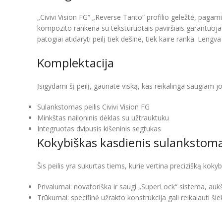
„Civivi Vision FG“ „Reverse Tanto“ profilio geležtė, paga
kompozito rankena su tekstūruotais paviršiais garantuoja s
patogiai atidaryti peilį tiek dešine, tiek kaire ranka. L
Komplektacija
Įsigydami šį peilį, gaunate viską, kas reikalinga saugiam j
Sulankstomas peilis Civivi Vision FG
Minkštas nailoninis dėklas su užtrauktuku
Integruotas dvipusis kišeninis segtukas
Kokybiškas kasdienis sulankstomas
Šis peilis yra sukurtas tiems, kurie vertina precizišką koky
Privalumai: novatoriška ir saugi „SuperLock“ sistema, auk
Trūkumai: specifinė užrakto konstrukcija gali reikalauti ši