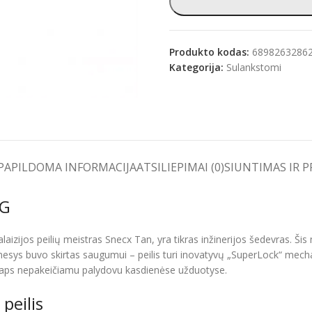
Produkto kodas:
6898263286
Kategorija:
Sulankstomi
e
PAPILDOMA INFORMACIJA
ATSILIEPIMAI (0)
SIUNTIMAS IR 
FG
laizijos peilių meistras Snecx Tan, yra tikras inžinerijos šedevras. Ši
dėmesys buvo skirtas saugumui – peilis turi inovatyvų „SuperLock“ mec
G“ taps nepakeičiamu palydovu kasdienėse užduotyse.
peilis