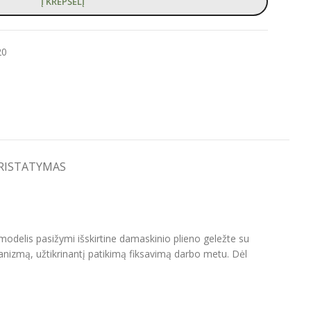
Į KREPŠELĮ
20
PRISTATYMAS
s modelis pasižymi išskirtine damaskinio plieno geležte su
hanizmą, užtikrinantį patikimą fiksavimą darbo metu. Dėl