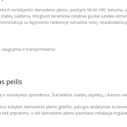
minta iš nerūdijančio damaskinio plieno, pasižymi 58-60 HRC kietumu, u
tabilų sukibimą. Integruoti keraminiai rutuliniai guoliai suteikia ašme
engva konstrukcija su išpjovomis rankenoje sumažina svorį, neaukodama
o saugojimui ir transportavimui:
 peilis
bę ir inovatyvius sprendimus. Štai keletas svarbių aspektų, į kuriuos ve
štos kokybės damaskinio plieno geležtė, patogus atidarymas su keramin
ek tiek pripratimo, o dėl damaskinio plieno paviršiaus reikalauja regul