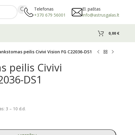
Telefonas
El. paštas
+370 679 56001
info@astrusgalas.lt
0,00
€
ankstomas peilis Civivi Vision FG C22036-DS1
 peilis Civivi
22036-DS1
: 3 – 10 d.d.