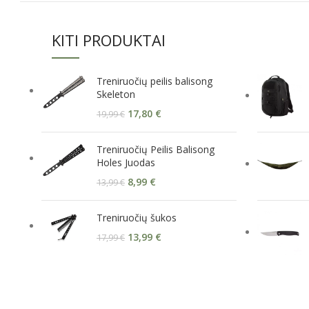
KITI PRODUKTAI
Treniruočių peilis balisong
Skeleton
17,80
€
19,99
€
Treniruočių Peilis Balisong
Holes Juodas
8,99
€
13,99
€
Treniruočių šukos
13,99
€
17,99
€