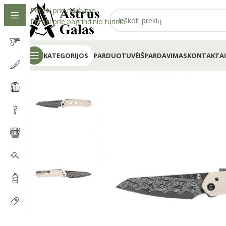
Pereiti prie naršymo
Pereiti prie pagrindinio turinio
KATEGORIJOS
PARDUOTUVĖ
IŠPARDAVIMAS
KONTAKTAI