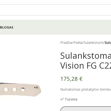
BLOGAS
Pradžia
/
Peiliai
/
Sulankstomi
/
Sul
Sulankstomas
Vision FG C
175,28
€
Numatomas pristatymo terminas
Turime