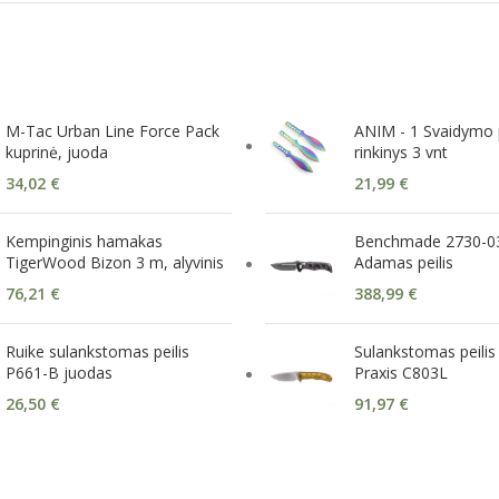
M-Tac Urban Line Force Pack
ANIM - 1 Svaidymo p
kuprinė, juoda
rinkinys 3 vnt
34,02
€
21,99
€
Kempinginis hamakas
Benchmade 2730-03
TigerWood Bizon 3 m, alyvinis
Adamas peilis
76,21
€
388,99
€
Ruike sulankstomas peilis
Sulankstomas peilis 
P661-B juodas
Praxis C803L
26,50
€
91,97
€