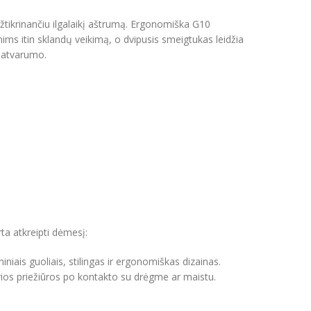
žtikrinančiu ilgalaikį aštrumą. Ergonomiška G10
nims itin sklandų veikimą, o dvipusis smeigtukas leidžia
 patvarumo.
rta atkreipti dėmesį:
iais guoliais, stilingas ir ergonomiškas dizainas.
iarios priežiūros po kontakto su drėgme ar maistu.