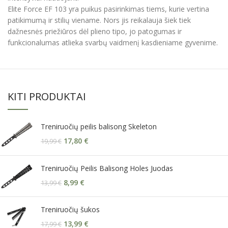
Elite Force EF 103 yra puikus pasirinkimas tiems, kurie vertina
patikimumą ir stilių viename. Nors jis reikalauja šiek tiek
dažnesnės priežiūros dėl plieno tipo, jo patogumas ir
funkcionalumas atlieka svarbų vaidmenį kasdieniame gyvenime.
KITI PRODUKTAI
Treniruočių peilis balisong Skeleton
17,80
€
19,99
€
Treniruočių Peilis Balisong Holes Juodas
8,99
€
13,99
€
Treniruočių šukos
13,99
€
17,99
€