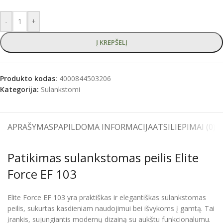
-
+
Į KREPŠELĮ
Produkto kodas:
4000844503206
Kategorija:
Sulankstomi
APRAŠYMAS
PAPILDOMA INFORMACIJA
ATSILIEPIMAI (0)
S
Patikimas sulankstomas peilis Elite
Force EF 103
Elite Force EF 103 yra praktiškas ir elegantiškas sulankstomas
peilis, sukurtas kasdieniam naudojimui bei išvykoms į gamtą. Tai
įrankis, sujungiantis modernų dizainą su aukštu funkcionalumu.