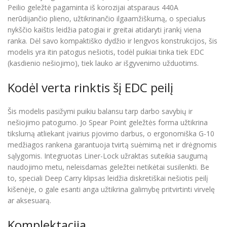
Peilio geležtė pagaminta iš korozijai atsparaus 440A
nerūdijančio plieno, užtikrinančio ilgaamžiškumą, o specialus
nykščio kaištis leidžia patogiai ir greitai atidaryti įrankį viena
ranka. Dėl savo kompaktiško dydžio ir lengvos konstrukcijos, šis
modelis yra itin patogus nešiotis, todėl puikiai tinka tiek EDC
(kasdienio nešiojimo), tiek lauko ar išgyvenimo užduotims.
Kodėl verta rinktis šį EDC peilį
Šis modelis pasižymi puikiu balansu tarp darbo savybių ir
nešiojimo patogumo. Jo Spear Point geležtės forma užtikrina
tikslumą atliekant įvairius pjovimo darbus, o ergonomiška G-10
medžiagos rankena garantuoja tvirtą suėmimą net ir drėgnomis
sąlygomis. Integruotas Liner-Lock užraktas suteikia saugumą
naudojimo metu, neleisdamas geležtei netikėtai susilenkti. Be
to, speciali Deep Carry klipsas leidžia diskretiškai nešiotis peilį
kišenėje, o gale esanti anga užtikrina galimybę pritvirtinti virvelę
ar aksesuarą.
Komplektacija