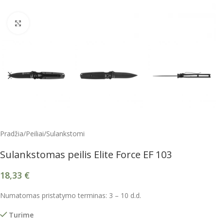
Spustelėkite, kad padidintumėte
Pradžia
/
Peiliai
/
Sulankstomi
Sulankstomas peilis Elite Force EF 103
18,33
€
Numatomas pristatymo terminas: 3 – 10 d.d.
Turime