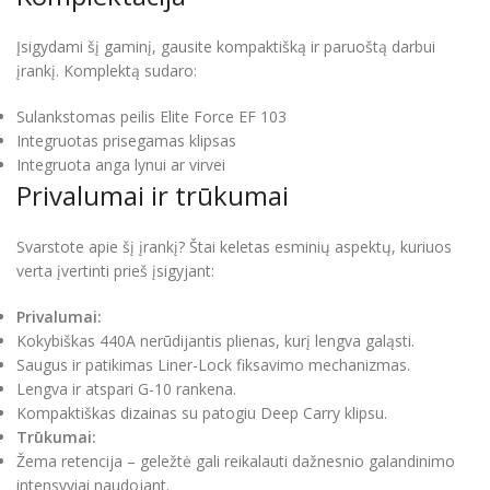
Įsigydami šį gaminį, gausite kompaktišką ir paruoštą darbui
įrankį. Komplektą sudaro:
Sulankstomas peilis Elite Force EF 103
Integruotas prisegamas klipsas
Integruota anga lynui ar virvei
Privalumai ir trūkumai
Svarstote apie šį įrankį? Štai keletas esminių aspektų, kuriuos
verta įvertinti prieš įsigyjant:
Privalumai:
Kokybiškas 440A nerūdijantis plienas, kurį lengva galąsti.
Saugus ir patikimas Liner-Lock fiksavimo mechanizmas.
Lengva ir atspari G-10 rankena.
Kompaktiškas dizainas su patogiu Deep Carry klipsu.
Trūkumai:
Žema retencija – geležtė gali reikalauti dažnesnio galandinimo
intensyviai naudojant.