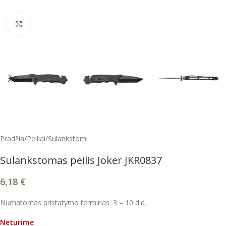
Spustelėkite, kad padidintumėte
Pradžia
/
Peiliai
/
Sulankstomi
Sulankstomas peilis Joker JKR0837
6,18
€
Numatomas pristatymo terminas: 3 – 10 d.d.
Neturime