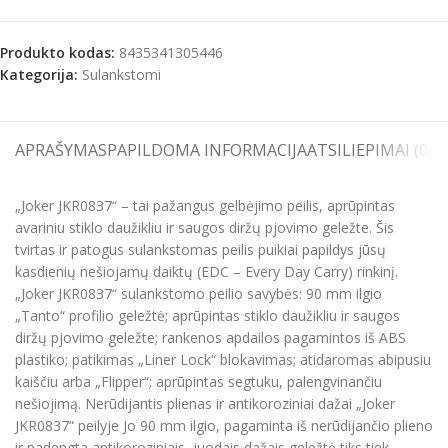
Produkto kodas:
8435341305446
Kategorija:
Sulankstomi
APRAŠYMAS
PAPILDOMA INFORMACIJA
ATSILIEPIMAI (0)
S
„Joker JKR0837“ – tai pažangus gelbėjimo peilis, aprūpintas
avariniu stiklo daužikliu ir saugos diržų pjovimo geležte. Šis
tvirtas ir patogus sulankstomas peilis puikiai papildys jūsų
kasdienių nešiojamų daiktų (EDC – Every Day Carry) rinkinį.
„Joker JKR0837“ sulankstomo peilio savybės: 90 mm ilgio
„Tanto“ profilio geležtė; aprūpintas stiklo daužikliu ir saugos
diržų pjovimo geležte; rankenos apdailos pagamintos iš ABS
plastiko; patikimas „Liner Lock“ blokavimas; atidaromas abipusiu
kaiščiu arba „Flipper“; aprūpintas segtuku, palengvinančiu
nešiojimą. Nerūdijantis plienas ir antikoroziniai dažai „Joker
JKR0837“ peilyje Jo 90 mm ilgio, pagaminta iš nerūdijančio plieno
ir padengta antikoroziniais, juodais dažais geležtė tiks tiek