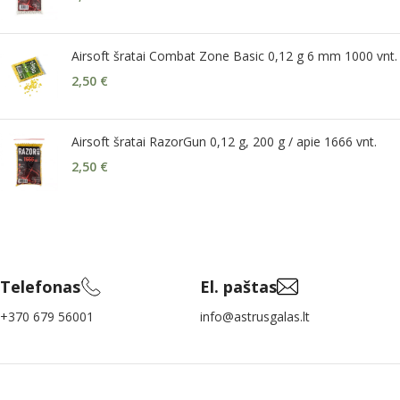
Airsoft šratai Combat Zone Basic 0,12 g 6 mm 1000 vnt.
2,50
€
Airsoft šratai RazorGun 0,12 g, 200 g / apie 1666 vnt.
2,50
€
Telefonas
El. paštas
+370 679 56001
info@astrusgalas.lt