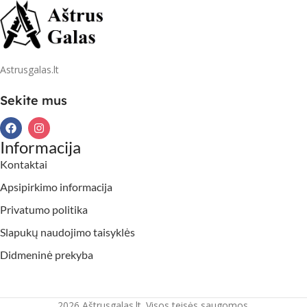
Astrusgalas.lt
Sekite mus
Informacija
Kontaktai
Apsipirkimo informacija
Privatumo politika
Slapukų naudojimo taisyklės
Didmeninė prekyba
2026 Aštrusgalas.lt. Visos teisės saugomos.