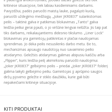
kritinėse situacijose, tiek labiau kasdieniniams darbams.
Pavyzdžiui, padės paruošti maistą lauke, pagaląsti kuolą,
paruošti uždegimo medžiagą. „Joker JKR0837“ sulankstomas
peilis – taktinė galva ir patikimas blokavimas „Tanto“ galva
leidžia peiliui gerai pjauti, o jo viršūnė lengvai nelūžta. Jis taip pat
tiks darbams, reikalaujantiems didesnio tikslumo. „Liner Lock“
blokavimas yra gamintojų patikrintas ir plačiai naudojamas
sprendimas. Jo dėka peilis nesusilenks darbo metu. Be to,
mechanizmas apsaugo naudotoją nuo savaiminio peilio
atsidarymo. Geležtės atidarymas galimas abipusiu kaiščiu arba
„Flipper“, kuris leidžia peilį akimirksniu paruošti naudojimui.
„Joker JKR0837“ gelbėjimo peilis – priedai „Joker JKR0837“ folderį
galima laikyti gelbėjimo peiliu. Gamintojas jį aprūpino saugos
diržų pjovimo geležte ir stiklo daužikliu, kurie gali būti
nepakeičiami kritinėje situacijoje.
KITI PRODUKTAI