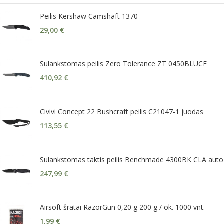
Peilis Kershaw Camshaft 1370
29,00
€
Sulankstomas peilis Zero Tolerance ZT 0450BLUCF
410,92
€
Civivi Concept 22 Bushcraft peilis C21047-1 juodas
113,55
€
Sulankstomas taktis peilis Benchmade 4300BK CLA auto
247,99
€
Airsoft šratai RazorGun 0,20 g 200 g / ok. 1000 vnt.
1,99
€