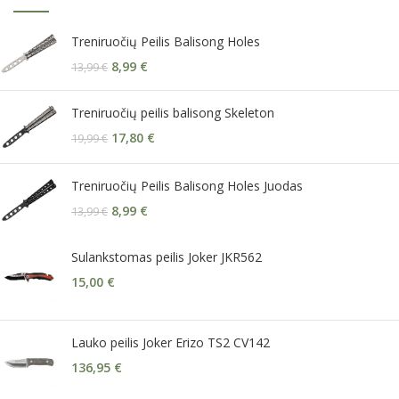
Treniruočių Peilis Balisong Holes
8,99
€
13,99
€
Treniruočių peilis balisong Skeleton
17,80
€
19,99
€
Treniruočių Peilis Balisong Holes Juodas
8,99
€
13,99
€
Sulankstomas peilis Joker JKR562
15,00
€
Lauko peilis Joker Erizo TS2 CV142
136,95
€