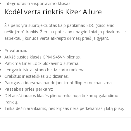
Integruotas transportavimo klipsas
Kodėl verta rinktis Kizer Allure
Šis peilis yra suprojektuotas kaip patikimas EDC (kasdienio
nešiojimo) įrankis. Žemiau pateikiami pagrindiniai jo privalumai ir
aspektai, į kuriuos verta atkreipti dėmesį prieš įsigyjant.
Privalumai:
Aukščiausios klasės CPM S45VN plienas.
Patikima Liner Lock blokavimo sistema.
Lengva ir tvirta tytano bei Micarta rankena.
Grakštus ir estetiškas 3D dizainas.
Patogus atidarymas naudojant front flipper mechanizmą.
Pastabos prieš perkant:
Dėl aukščiausios klasės plieno reikalauja tinkamų galandimo
įrankių.
Tinka dešiniarankiams, nes klipsas nėra perkeliamas į kitą pusę.