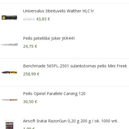
Universalus žibintuvėlis Walther HLC1r
43,83
€
67,81
€
Peilis peteliškė Joker JKR441
24,75
€
Benchmade 565PL-2501 sulankstomas peilis Mini Freek
258,99
€
Peilis Opinel Parallele Carving 120
30,50
€
Airsoft šratai RazorGun 0,20 g 200 g / ok. 1000 vnt.
1,99
€