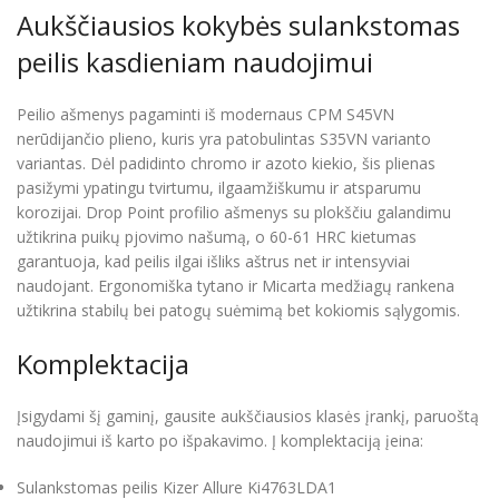
Aukščiausios kokybės sulankstomas
peilis kasdieniam naudojimui
Peilio ašmenys pagaminti iš modernaus CPM S45VN
nerūdijančio plieno, kuris yra patobulintas S35VN varianto
variantas. Dėl padidinto chromo ir azoto kiekio, šis plienas
pasižymi ypatingu tvirtumu, ilgaamžiškumu ir atsparumu
korozijai. Drop Point profilio ašmenys su plokščiu galandimu
užtikrina puikų pjovimo našumą, o 60-61 HRC kietumas
garantuoja, kad peilis ilgai išliks aštrus net ir intensyviai
naudojant. Ergonomiška tytano ir Micarta medžiagų rankena
užtikrina stabilų bei patogų suėmimą bet kokiomis sąlygomis.
Komplektacija
Įsigydami šį gaminį, gausite aukščiausios klasės įrankį, paruoštą
naudojimui iš karto po išpakavimo. Į komplektaciją įeina:
Sulankstomas peilis Kizer Allure Ki4763LDA1