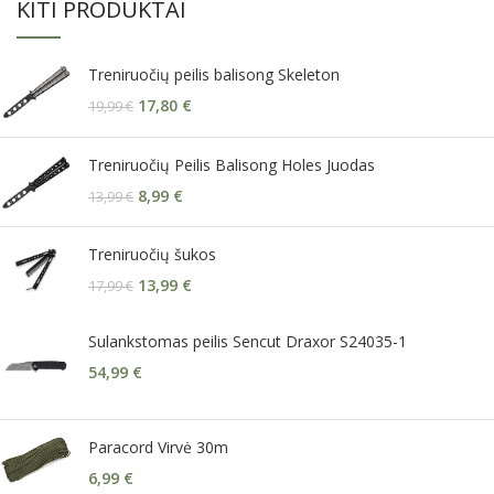
KITI PRODUKTAI
Treniruočių peilis balisong Skeleton
17,80
€
19,99
€
Treniruočių Peilis Balisong Holes Juodas
8,99
€
13,99
€
Treniruočių šukos
13,99
€
17,99
€
Sulankstomas peilis Sencut Draxor S24035-1
54,99
€
Paracord Virvė 30m
6,99
€