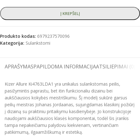
Į KREPŠELĮ
Produkto kodas:
6979237570096
Kategorija:
Sulankstomi
APRAŠYMAS
PAPILDOMA INFORMACIJA
ATSILIEPIMAI (0)
S
Kizer Allure Ki4763LDA1 yra unikalus sulankstomas peilis,
pasižymintis paprastu, bet itin funkcionaliu dizainu bei
aukščiausios kokybės meistriškumu. Šį modelį sukūrė garsus
peilių meistras Johanas Jordaanas, sujungdamas klasikinį požiūrį
į dizainą su praktiniu pritaikymu kasdienybėje. Jo konstrukcijoje
naudojami aukščiausios klasės komponentai, todėl šis įrankis
tampa nepakeičiamu palydovu kiekvienam, vertinančiam
patikimumą, ilgaamžiškumą ir estetiką.