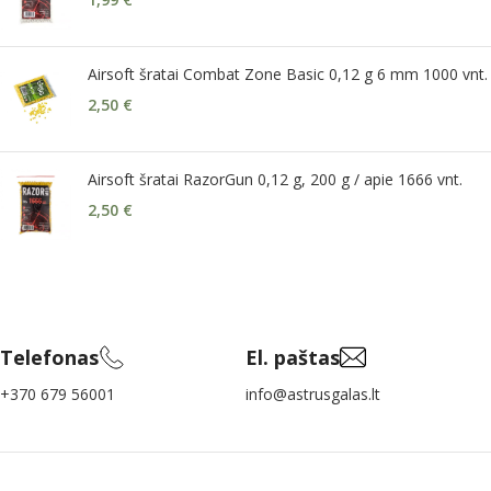
Airsoft šratai Combat Zone Basic 0,12 g 6 mm 1000 vnt.
2,50
€
Airsoft šratai RazorGun 0,12 g, 200 g / apie 1666 vnt.
2,50
€
Telefonas
El. paštas
+370 679 56001
info@astrusgalas.lt