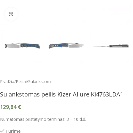
Spustelėkite, kad padidintumėte
Pradžia
/
Peiliai
/
Sulankstomi
Sulankstomas peilis Kizer Allure Ki4763LDA1
129,84
€
Numatomas pristatymo terminas: 3 – 10 d.d.
Turime