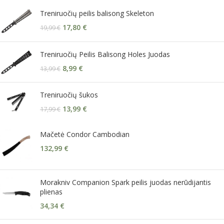
Treniruočių peilis balisong Skeleton
17,80
€
19,99
€
Treniruočių Peilis Balisong Holes Juodas
8,99
€
13,99
€
Treniruočių šukos
13,99
€
17,99
€
Mačetė Condor Cambodian
132,99
€
Morakniv Companion Spark peilis juodas nerūdijantis
plienas
34,34
€