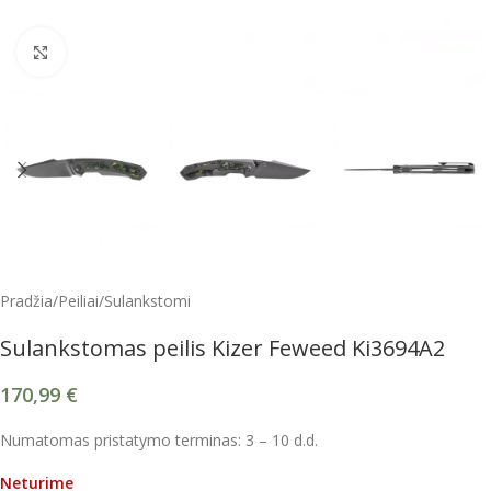
Spustelėkite, kad padidintumėte
Pradžia
/
Peiliai
/
Sulankstomi
Sulankstomas peilis Kizer Feweed Ki3694A2
170,99
€
Numatomas pristatymo terminas: 3 – 10 d.d.
Neturime