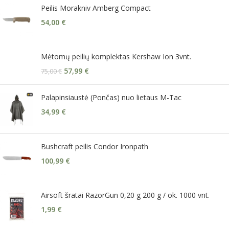
Peilis Morakniv Amberg Compact
54,00
€
Mėtomų peilių komplektas Kershaw Ion 3vnt.
57,99
€
75,00
€
Palapinsiaustė (Pončas) nuo lietaus M-Tac
34,99
€
Bushcraft peilis Condor Ironpath
100,99
€
Airsoft šratai RazorGun 0,20 g 200 g / ok. 1000 vnt.
1,99
€