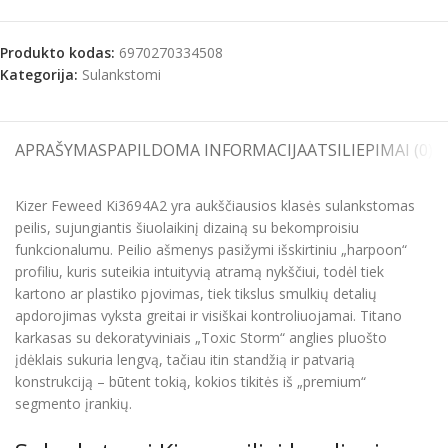
Produkto kodas:
6970270334508
Kategorija:
Sulankstomi
APRAŠYMAS
PAPILDOMA INFORMACIJA
ATSILIEPIMAI (0)
S
Kizer Feweed Ki3694A2 yra aukščiausios klasės sulankstomas
peilis, sujungiantis šiuolaikinį dizainą su bekomproisiu
funkcionalumu. Peilio ašmenys pasižymi išskirtiniu „harpoon“
profiliu, kuris suteikia intuityvią atramą nykščiui, todėl tiek
kartono ar plastiko pjovimas, tiek tikslus smulkių detalių
apdorojimas vyksta greitai ir visiškai kontroliuojamai. Titano
karkasas su dekoratyviniais „Toxic Storm“ anglies pluošto
įdėklais sukuria lengvą, tačiau itin standžią ir patvarią
konstrukciją – būtent tokią, kokios tikitės iš „premium“
segmento įrankių.