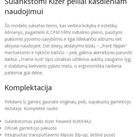
Sulankstomi Kizer peiliai kasdieniam
naudojimui
Šis modelis sukurtas tiems, kas vertina kokybę ir estetiką.
Ašmenys, pagaminti iš CPM S90V miltelinio plieno, pasižymi
puikiomis pjovimo savybėmis ir ilgai išliekančiu aštrumu net
aktyviai naudojant. Dėl dviejų atidarymo būdų – „front flipper“
mechanizmo ir nykščio kaiščio – peilį galima akimirksniu paruošti
darbui. „Frame lock“ tipo užraktas užtikrina aukštą saugumo lygį
ir stabilumą kiekvieno pjūvio metu, o ergonomiška rankena
patikimai guli delne.
Komplektacija
Pirkdami šį gaminį gaunate originalų peilį, supakuotą gamintojo
dėžutėje. Komplekte rasite:
Sulankstomas peilis Kizer Feweed Ki3694A2
Oficiali gamintojo pakuotė
Integruotas transportavimo klipsas (tip-up, dešinė pusė)