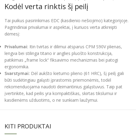
Kodėl verta rinktis šį peilį
Tai puikus pasirinkimas EDC (kasdienio nešiojimo) kategorijoje.
Pagrindiniai privalumai ir aspektai, į kuriuos verta atkreipti
dėmesį:
Privalumai:
Itin tvirtas ir dilimui atsparus CPM S90V plienas,
lengva bei stilinga titano ir anglies pluošto konstrukcija,
patikimas „frame lock“ fiksavimo mechanizmas bei patogi
ergonomika.
Svarstymai:
Dėl aukšto kietumo plieno (61 HRC), šį peilį gali
būti sudėtingiau galąsti įprastomis priemonėmis, todėl
rekomenduojama naudoti deimantinius galąstuvus. Taip pat
įvertinkite, kad peilis yra kompaktiškas, skirtas tikslumui ir
kasdienėms užduotims, o ne sunkiam laužymui.
KITI PRODUKTAI