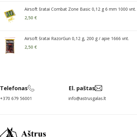
Airsoft šratai Combat Zone Basic 0,12 g 6 mm 1000 vnt.
2,50
€
Airsoft šratai RazorGun 0,12 g, 200 g / apie 1666 vnt.
2,50
€
Telefonas
El. paštas
+370 679 56001
info@astrusgalas.lt