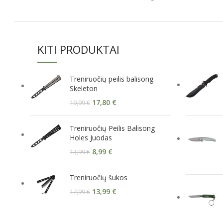
KITI PRODUKTAI
Treniruočių peilis balisong
Skeleton
17,80
€
19,99
€
Treniruočių Peilis Balisong
Holes Juodas
8,99
€
13,99
€
Treniruočių šukos
13,99
€
17,99
€