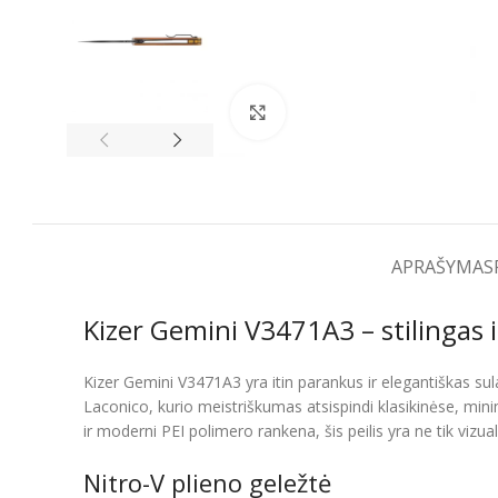
Spustelėkite, kad padidintumėt
APRAŠYMAS
Kizer Gemini V3471A3 – stilingas 
Kizer Gemini V3471A3 yra itin parankus ir elegantiškas s
Laconico, kurio meistriškumas atsispindi klasikinėse, min
ir moderni PEI polimero rankena, šis peilis yra ne tik vizua
Nitro-V plieno geležtė