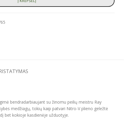
Į KREPŠELĮ
765
PRISTATYMAS
s gimė bendradarbiaujant su žinomu peilių meistru Ray
kybės medžiagų, tokių kaip patvari Nitro-V plieno geležtė
izdį bet kokioje kasdienėje užduotyje.