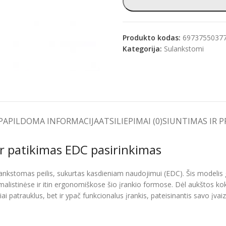
Produkto kodas:
6973755037
Kategorija:
Sulankstomi
e
PAPILDOMA INFORMACIJA
ATSILIEPIMAI (0)
SIUNTIMAS IR 
ir patikimas EDC pasirinkimas
ulankstomas peilis, sukurtas kasdieniam naudojimui (EDC). Šis modeli
imalistinėse ir itin ergonomiškose šio įrankio formose. Dėl aukštos ko
liai patrauklus, bet ir ypač funkcionalus įrankis, pateisinantis savo įva