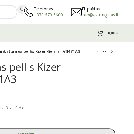
Telefonas
El. paštas
+370 679 56001
info@astrusgalas.lt
0,00
€
ankstomas peilis Kizer Gemini V3471A3
 peilis Kizer
1A3
: 3 – 10 d.d.