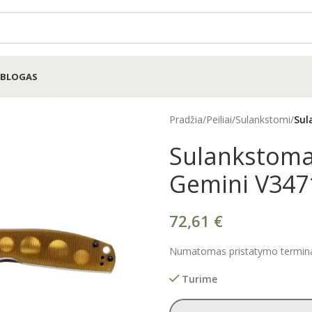
BLOGAS
Pradžia
/
Peiliai
/
Sulankstomi
/
Sul
Sulankstomas
Gemini V347
72,61
€
Numatomas pristatymo terminas
Turime