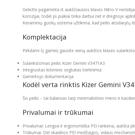
Geležtė pagaminta iš aukščiausios klasės Nitro-V nerūdijanč
korozijai, todėl jis puikiai tinka darbui net ir drėgnoje
Keraminių guolių sistema užtikrina, kad peilis atsidarytų iti
Komplektacija
Pirkdami šį gaminį gausite vieną aukštos klasės sulankst
Sulankstomas peilis Kizer Gemini V3471A3
Integruotas kišeninis segtukas tvirtinimui
Gamintojo dokumentacija
Kodėl verta rinktis Kizer Gemini V3
Šis peilis – tai balansas tarp minimalistinio meno ir kasdi
Privalumai ir trūkumai
Privalumai: Lengva ir ergonomiška PEI rankena, aukšta pl
Trūkumai: Dėl skaidrios PEI medžiagos, vidaus mechanizmai 