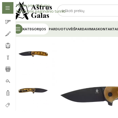
Pereiti prie naršymo
Pereiti prie pagrindinio turinio
KATEGORIJOS
PARDUOTUVĖ
IŠPARDAVIMAS
KONTAKTAI