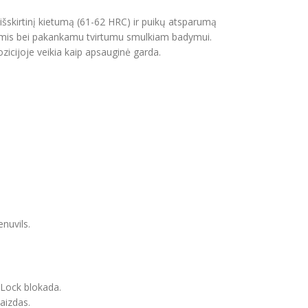
i išskirtinį kietumą (61-62 HRC) ir puikų atsparumą
vybėmis bei pakankamu tvirtumu smulkiam badymui.
pozicijoje veikia kaip apsauginė garda.
enuvils.
 Lock blokada.
aizdas.