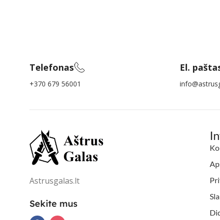
Telefonas
El. pašta
+370 679 56001
info@astrusg
I
Ko
Aps
Astrusgalas.lt
Pri
Sl
Sekite mus
Di