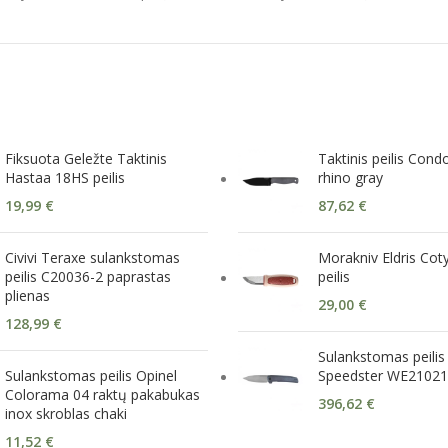
Fiksuota Geležte Taktinis
Taktinis peilis Cond
Hastaa 18HS peilis
rhino gray
19,99
€
87,62
€
Civivi Teraxe sulankstomas
Morakniv Eldris Cot
peilis C20036-2 paprastas
peilis
plienas
29,00
€
128,99
€
Sulankstomas peilis
Sulankstomas peilis Opinel
Speedster WE21021
Colorama 04 raktų pakabukas
396,62
€
inox skroblas chaki
11,52
€