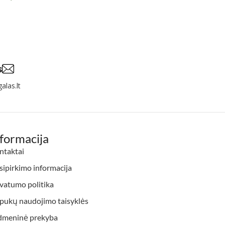
s
alas.lt
nformacija
ntaktai
ipirkimo informacija
vatumo politika
apukų naudojimo taisyklės
dmeninė prekyba