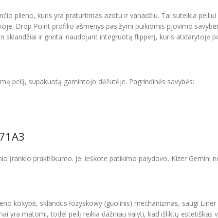
io plieno, kuris yra praturtintas azotu ir vanadžiu. Tai suteikia peiliu
 aplinkoje. Drop Point profilio ašmenys pasižymi puikiomis pjovimo sa
n sklandžiai ir greitai naudojant integruotą flipperį, kuris atidarytoje 
omą peilį, supakuotą gamintojo dėžutėje. Pagrindinės savybės:
471A3
enio įrankio praktiškumo. Jei ieškote patikimo palydovo, Kizer Gemini n
ieno kokybė, sklandus łożyskowy (guolinis) mechanizmas, saugi Liner
yra matomi, todėl peilį reikia dažniau valyti, kad išliktų estetiškas v