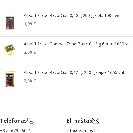
Airsoft šratai RazorGun 0,20 g 200 g / ok. 1000 vnt.
1,99
€
Airsoft šratai Combat Zone Basic 0,12 g 6 mm 1000 vnt.
2,50
€
Airsoft šratai RazorGun 0,12 g, 200 g / apie 1666 vnt.
2,50
€
Telefonas
El. paštas
+370 679 56001
info@astrusgalas.lt