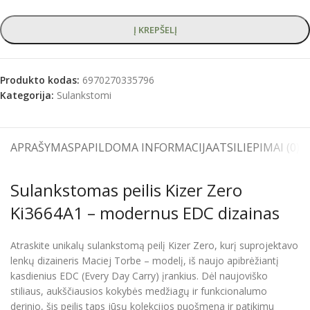
Į KREPŠELĮ
Produkto kodas:
6970270335796
Kategorija:
Sulankstomi
APRAŠYMAS
PAPILDOMA INFORMACIJA
ATSILIEPIMAI (0)
S
Sulankstomas peilis Kizer Zero
Ki3664A1 – modernus EDC dizainas
Atraskite unikalų sulankstomą peilį Kizer Zero, kurį suprojektavo
lenkų dizaineris Maciej Torbe – modelį, iš naujo apibrėžiantį
kasdienius EDC (Every Day Carry) įrankius. Dėl naujoviško
stiliaus, aukščiausios kokybės medžiagų ir funkcionalumo
derinio, šis peilis taps jūsų kolekcijos puošmena ir patikimu