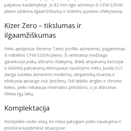
palydovu kasdienybėje. Jo 82 mm ilgio ašmenys iš CPM-S35VN
plieno užtikrina ilgaamžiškumą ir išskirtinį pjovimo efektyvumą.
Kizer Zero – tikslumas ir
ilgaamžiškumas
Peilis aprūpintas Reverse Tanto profilio ašmenimis, pagamintais
iš miltelinio CPM-S35VN plieno. Ši vertinama medžiaga
garantuoja puikų aštrumo išlaikymą, didelį atsparumą korozijai
ir išskirtinį patvarumą intensyvaus naudojimo metu. Juoda DLC
danga suteikia ašmenims modernią, elegantišką išvaizdą ir
efektyviai apsaugo nuo įbrėžimų. Dėl didelio anglies ir chromo
kiekio, peilis reikalauja minimalios priežiūros, o jo aštrumas
išlieka ilgą laiką.
Komplektacija
Komplekte rasite viską, ko reikia patogiam peilio naudojimui ir
priežiūrai kasdienėse situacijose: