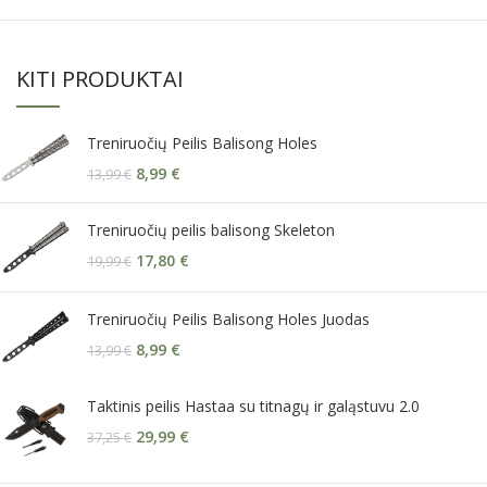
KITI PRODUKTAI
Treniruočių Peilis Balisong Holes
8,99
€
13,99
€
Treniruočių peilis balisong Skeleton
17,80
€
19,99
€
Treniruočių Peilis Balisong Holes Juodas
8,99
€
13,99
€
Taktinis peilis Hastaa su titnagų ir galąstuvu 2.0
29,99
€
37,25
€