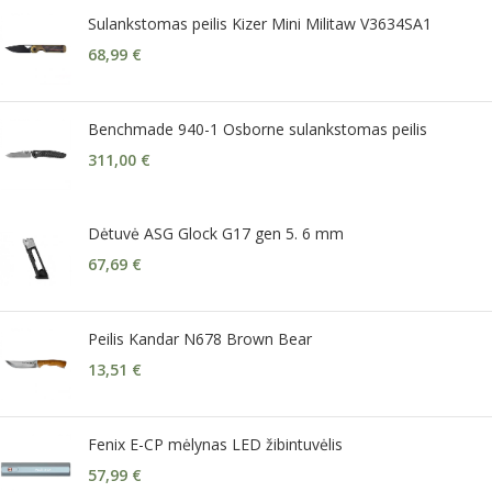
Sulankstomas peilis Kizer Mini Militaw V3634SA1
68,99
€
Benchmade 940-1 Osborne sulankstomas peilis
311,00
€
Dėtuvė ASG Glock G17 gen 5. 6 mm
67,69
€
Peilis Kandar N678 Brown Bear
13,51
€
Fenix E-CP mėlynas LED žibintuvėlis
57,99
€