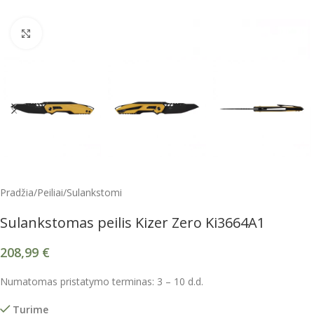
Spustelėkite, kad padidintumėte
Pradžia
/
Peiliai
/
Sulankstomi
Sulankstomas peilis Kizer Zero Ki3664A1
208,99
€
Numatomas pristatymo terminas: 3 – 10 d.d.
Turime