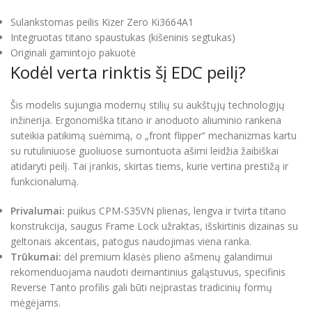
Sulankstomas peilis Kizer Zero Ki3664A1
Integruotas titano spaustukas (kišeninis segtukas)
Originali gamintojo pakuotė
Kodėl verta rinktis šį EDC peilį?
Šis modelis sujungia modernų stilių su aukštųjų technologijų
inžinerija. Ergonomiška titano ir anoduoto aliuminio rankena
suteikia patikimą suėmimą, o „front flipper“ mechanizmas kartu
su rutuliniuose guoliuose sumontuota ašimi leidžia žaibiškai
atidaryti peilį. Tai įrankis, skirtas tiems, kurie vertina prestižą ir
funkcionalumą.
Privalumai:
puikus CPM-S35VN plienas, lengva ir tvirta titano
konstrukcija, saugus Frame Lock užraktas, išskirtinis dizainas su
geltonais akcentais, patogus naudojimas viena ranka.
Trūkumai:
dėl premium klasės plieno ašmenų galandimui
rekomenduojama naudoti deimantinius galąstuvus, specifinis
Reverse Tanto profilis gali būti neįprastas tradicinių formų
mėgėjams.