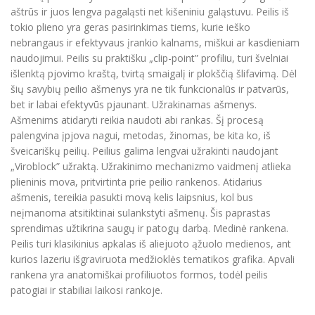
aštrūs ir juos lengva pagaląsti net kišeniniu galąstuvu. Peilis iš
tokio plieno yra geras pasirinkimas tiems, kurie ieško
nebrangaus ir efektyvaus įrankio kalnams, miškui ar kasdieniam
naudojimui. Peilis su praktišku „clip-point” profiliu, turi švelniai
išlenktą pjovimo kraštą, tvirtą smaigalį ir plokščią šlifavimą. Dėl
šių savybių peilio ašmenys yra ne tik funkcionalūs ir patvarūs,
bet ir labai efektyvūs pjaunant. Užrakinamas ašmenys.
Ašmenims atidaryti reikia naudoti abi rankas. Šį procesą
palengvina įpjova nagui, metodas, žinomas, be kita ko, iš
šveicariškų peilių. Peilius galima lengvai užrakinti naudojant
„Viroblock” užraktą. Užrakinimo mechanizmo vaidmenį atlieka
plieninis mova, pritvirtinta prie peilio rankenos. Atidarius
ašmenis, tereikia pasukti movą kelis laipsnius, kol bus
neįmanoma atsitiktinai sulankstyti ašmenų. Šis paprastas
sprendimas užtikrina saugų ir patogų darbą. Medinė rankena.
Peilis turi klasikinius apkalas iš aliejuoto ąžuolo medienos, ant
kurios lazeriu išgraviruota medžioklės tematikos grafika. Apvali
rankena yra anatomiškai profiliuotos formos, todėl peilis
patogiai ir stabiliai laikosi rankoje.