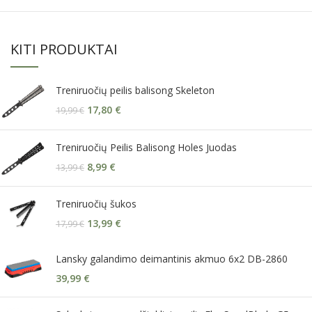
KITI PRODUKTAI
Treniruočių peilis balisong Skeleton
17,80
€
19,99
€
Treniruočių Peilis Balisong Holes Juodas
8,99
€
13,99
€
Treniruočių šukos
13,99
€
17,99
€
Lansky galandimo deimantinis akmuo 6x2 DB-2860
39,99
€