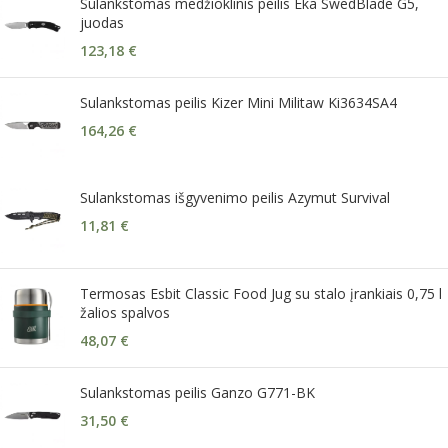
Sulankstomas medžioklinis peilis Eka SwedBlade G5,
juodas
123,18
€
Sulankstomas peilis Kizer Mini Militaw Ki3634SA4
164,26
€
Sulankstomas išgyvenimo peilis Azymut Survival
11,81
€
Termosas Esbit Classic Food Jug su stalo įrankiais 0,75 l
žalios spalvos
48,07
€
Sulankstomas peilis Ganzo G771-BK
31,50
€