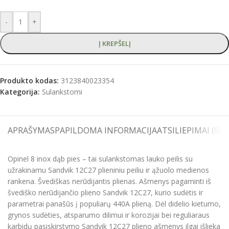
-
+
Į KREPŠELĮ
Produkto kodas:
3123840023354
Kategorija:
Sulankstomi
APRAŠYMAS
PAPILDOMA INFORMACIJA
ATSILIEPIMAI (0)
S
Opinel 8 inox dąb pies – tai sulankstomas lauko peilis su
užrakinamu Sandvik 12C27 plieniniu peiliu ir ąžuolo medienos
rankena. Švediškas nerūdijantis plienas. Ašmenys pagaminti iš
švediško nerūdijančio plieno Sandvik 12C27, kurio sudėtis ir
parametrai panašūs į populiarų 440A plieną. Dėl didelio kietumo,
grynos sudėties, atsparumo dilimui ir korozijai bei reguliaraus
karbidų pasiskirstymo Sandvik 12C27 plieno ašmenys ilgai išlieka