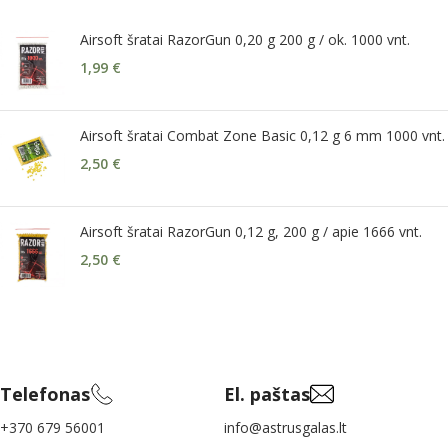
Airsoft šratai RazorGun 0,20 g 200 g / ok. 1000 vnt.
1,99
€
Airsoft šratai Combat Zone Basic 0,12 g 6 mm 1000 vnt.
2,50
€
Airsoft šratai RazorGun 0,12 g, 200 g / apie 1666 vnt.
2,50
€
Telefonas
El. paštas
+370 679 56001
info@astrusgalas.lt