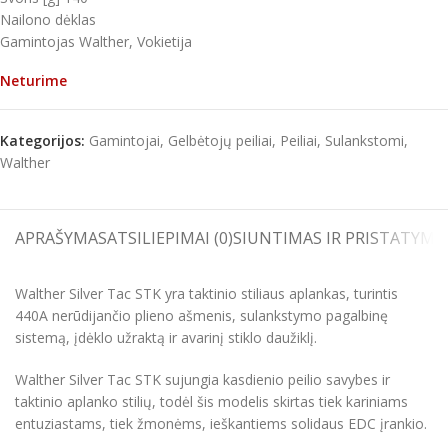
Nailono dėklas
Gamintojas Walther, Vokietija
Neturime
Kategorijos:
Gamintojai
,
Gelbėtojų peiliai
,
Peiliai
,
Sulankstomi
,
Walther
APRAŠYMAS
ATSILIEPIMAI (0)
SIUNTIMAS IR PRISTATYMA
Walther Silver Tac STK yra taktinio stiliaus aplankas, turintis
440A nerūdijančio plieno ašmenis, sulankstymo pagalbinę
sistemą, įdėklo užraktą ir avarinį stiklo daužiklį.
Walther Silver Tac STK sujungia kasdienio peilio savybes ir
taktinio aplanko stilių, todėl šis modelis skirtas tiek kariniams
entuziastams, tiek žmonėms, ieškantiems solidaus EDC įrankio.