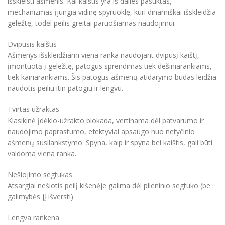
išskleisti ašmenis. Kai kaištis yra iš dalies pasuktas,
mechanizmas įjungia vidinę spyruoklę, kuri dinamiškai išskleidžia
geležtę, todėl peilis greitai paruošiamas naudojimui.
Dvipusis kaištis
Ašmenys išskleidžiami viena ranka naudojant dvipusį kaištį,
įmontuotą į geležtę, patogus sprendimas tiek dešiniarankiams,
tiek kairiarankiams. Šis patogus ašmenų atidarymo būdas leidžia
naudotis peiliu itin patogiu ir lengvu.
Tvirtas užraktas
Klasikinė įdėklo-užrakto blokada, vertinama dėl patvarumo ir
naudojimo paprastumo, efektyviai apsaugo nuo netyčinio
ašmenų susilankstymo. Spyna, kaip ir spyna bei kaištis, gali būti
valdoma viena ranka.
Nešiojimo segtukas
Atsargiai nešiotis peilį kišenėje galima dėl plieninio segtuko (be
galimybės jį išversti).
Lengva rankena