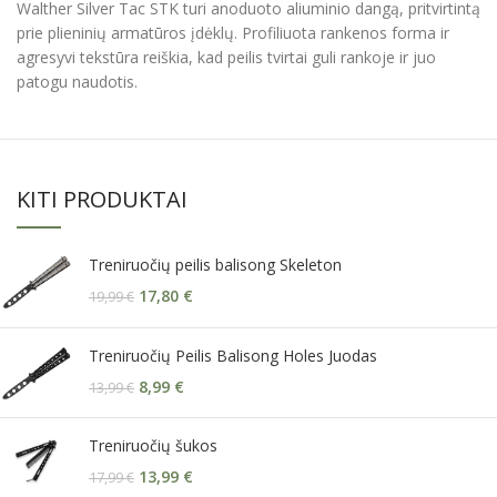
Walther Silver Tac STK turi anoduoto aliuminio dangą, pritvirtintą
prie plieninių armatūros įdėklų. Profiliuota rankenos forma ir
agresyvi tekstūra reiškia, kad peilis tvirtai guli rankoje ir juo
patogu naudotis.
KITI PRODUKTAI
Treniruočių peilis balisong Skeleton
17,80
€
19,99
€
Treniruočių Peilis Balisong Holes Juodas
8,99
€
13,99
€
Treniruočių šukos
13,99
€
17,99
€