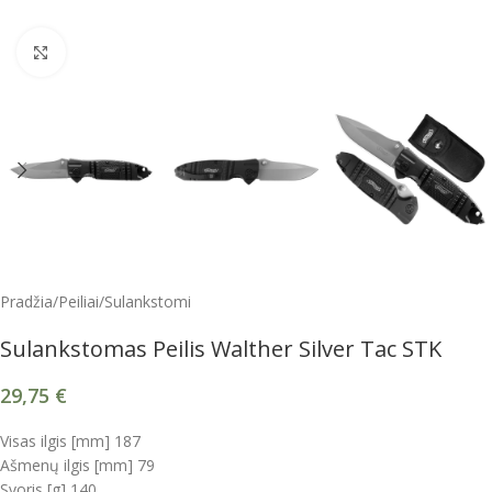
Spustelėkite, kad padidintumėte
Pradžia
/
Peiliai
/
Sulankstomi
Sulankstomas Peilis Walther Silver Tac STK
29,75
€
Visas ilgis [mm] 187
Ašmenų ilgis [mm] 79
Svoris [g] 140