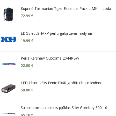
Kuprinė Tasmanian Tiger Essential Pack L MKII, juoda
72,99
€
EDGE edcSHARP peilių galąstuvas mėlynas
19,99
€
Peilis Kershaw Outcome 2044RBW
52,00
€
LED žibintuvėlis Fenix E06R graffiti riboto leidimo
50,00
€
Sulankstomas rankinis pjūklas Silky Gomboy 300-10
65,10
€