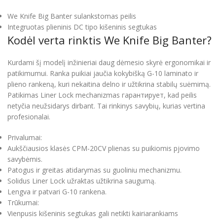
We Knife Big Banter sulankstomas peilis
Integruotas plieninis DC tipo kišeninis segtukas
Kodėl verta rinktis We Knife Big Banter?
Kurdami šį modelį inžinieriai daug dėmesio skyrė ergonomikai ir
patikimumui. Ranka puikiai jaučia kokybišką G-10 laminato ir
plieno rankeną, kuri nekaitina delno ir užtikrina stabilų suėmimą.
Patikimas Liner Lock mechanizmas гарантирует, kad peilis
netyčia neužsidarys dirbant. Tai rinkinys savybių, kurias vertina
profesionalai.
Privalumai:
Aukščiausios klasės CPM-20CV plienas su puikiomis pjovimo
savybėmis.
Patogus ir greitas atidarymas su guoliniu mechanizmu.
Solidus Liner Lock užraktas užtikrina saugumą.
Lengva ir patvari G-10 rankena.
Trūkumai:
Vienpusis kišeninis segtukas gali netikti kairiarankiams