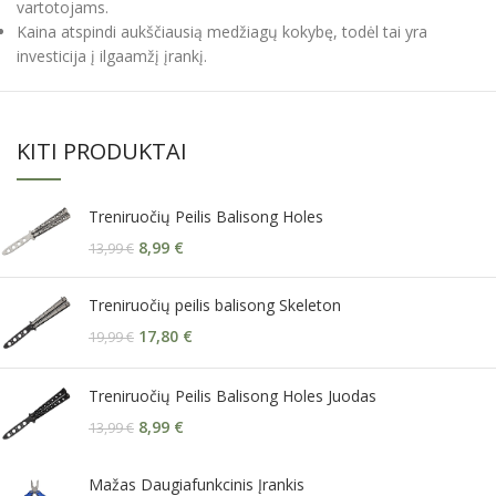
vartotojams.
Kaina atspindi aukščiausią medžiagų kokybę, todėl tai yra
investicija į ilgaamžį įrankį.
KITI PRODUKTAI
Treniruočių Peilis Balisong Holes
8,99
€
13,99
€
Treniruočių peilis balisong Skeleton
17,80
€
19,99
€
Treniruočių Peilis Balisong Holes Juodas
8,99
€
13,99
€
Mažas Daugiafunkcinis Įrankis