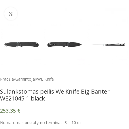
Spustelėkite, kad padidintumėte
Pradžia
/
Gamintojai
/
WE Knife
Sulankstomas peilis We Knife Big Banter
WE21045-1 black
253,35
€
Numatomas pristatymo terminas: 3 – 10 d.d.