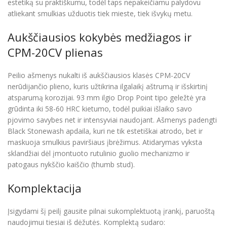
estetiką su praktiškumu, todėl taps nepakeičiamu palydovu
atliekant smulkias užduotis tiek mieste, tiek išvykų metu.
Aukščiausios kokybės medžiagos ir
CPM-20CV plienas
Peilio ašmenys nukalti iš aukščiausios klasės CPM-20CV
nerūdijančio plieno, kuris užtikrina ilgalaikį aštrumą ir išskirtinį
atsparumą korozijai. 93 mm ilgio Drop Point tipo geležtė yra
grūdinta iki 58-60 HRC kietumo, todėl puikiai išlaiko savo
pjovimo savybes net ir intensyviai naudojant. Ašmenys padengti
Black Stonewash apdaila, kuri ne tik estetiškai atrodo, bet ir
maskuoja smulkius paviršiaus įbrėžimus. Atidarymas vyksta
sklandžiai dėl įmontuoto rutulinio guolio mechanizmo ir
patogaus nykščio kaiščio (thumb stud).
Komplektacija
Įsigydami šį peilį gausite pilnai sukomplektuotą įrankį, paruoštą
naudojimui tiesiai iš dėžutės. Komplektą sudaro: