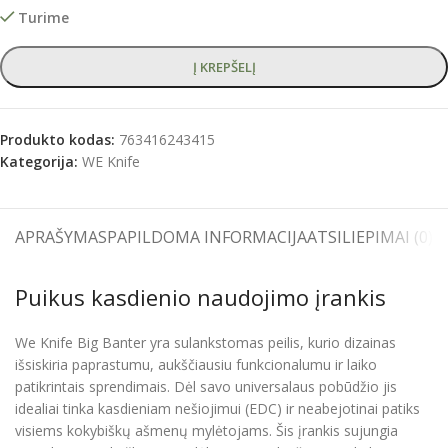
Turime
Į KREPŠELĮ
Produkto kodas:
763416243415
Kategorija:
WE Knife
APRAŠYMAS
PAPILDOMA INFORMACIJA
ATSILIEPIMAI (0)
S
Puikus kasdienio naudojimo įrankis
We Knife Big Banter yra sulankstomas peilis, kurio dizainas
išsiskiria paprastumu, aukščiausiu funkcionalumu ir laiko
patikrintais sprendimais. Dėl savo universalaus pobūdžio jis
idealiai tinka kasdieniam nešiojimui (EDC) ir neabejotinai patiks
visiems kokybiškų ašmenų mylėtojams. Šis įrankis sujungia