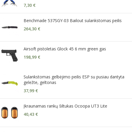
7,30
€
Benchmade 537SGY-03 Bailout sulankstomas peilis
264,30
€
Airsoft pistoletas Glock 45 6 mm green gas
198,99
€
Sulankstomas gelbėjimo peilis ESP su pusiau dantyta
geležte, geltonas
37,99
€
Įkraunamas rankų šiltukas Ocoopa UT3 Lite
40,43
€