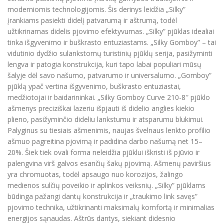
moderniomis technologijomis. Šis derinys leidžia „Silky”
įrankiams pasiekti didelį patvarumą ir aštrumą, todėl
užtikrinamas didelis pjovimo efektyvumas. „Silky” pjūklas idealiai
tinka išgyvenimo ir buškrasto entuziastams. „Silky Gomboy” – tai
vidutinio dydžio sulankstomų turistinių pjūklų serija, pasižyminti
lengva ir patogia konstrukcija, kuri tapo labai populiari mūsų
šalyje dėl savo našumo, patvarumo ir universalumo. „Gomboy”
pjūklą ypač vertina išgyvenimo, buškrasto entuziastai,
medžiotojai ir baidarininkai. „Silky Gomboy Curve 210-8″ pjūklo
ašmenys preciziškai lazeriu išpjauti iš didelio anglies kiekio
plieno, pasižyminčio dideliu lankstumu ir atsparumu blukimui.
Palyginus su tiesiais ašmenimis, naujas švelnaus lenkto profilio
ašmuo pagreitina pjovimą ir padidina darbo našumą net 15–
20%. Šiek tiek ovali forma neleidžia pjūklui iškristi iš pjūvio ir
palengvina virš galvos esančių šakų pjovimą. Ašmenų paviršius
yra chromuotas, todėl apsaugo nuo korozijos, žalingo
medienos sulčių poveikio ir aplinkos veiksnių. „Silky” pjūklams
būdinga pažangi dantų konstrukcija ir „traukimo link savęs”
pjovimo technika, užtikrinanti maksimalų komfortą ir minimalias
energijos sąnaudas. Aštrūs dantys, siekiant didesnio