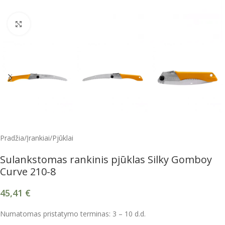
Spustelėkite, kad padidintumėte
Pradžia
/
Įrankiai
/
Pjūklai
Sulankstomas rankinis pjūklas Silky Gomboy
Curve 210-8
45,41
€
Numatomas pristatymo terminas: 3 – 10 d.d.