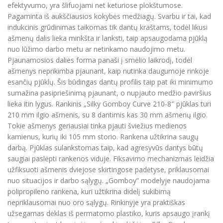
efektyvumo, yra šlifuojami net keturiose plokštumose.
Pagaminta iš aukščiausios kokybės medžiagų. Svarbu ir tai, kad
indukcinis grūdinimas taikomas tik dantų kraštams, todėl likusi
ašmenų dalis lieka minkšta ir lanksti, taip apsaugodama pjūklą
nuo lūžimo darbo metu ar netinkamo naudojimo metu.
Pjaunamosios dalies forma panaši į smėlio laikrodį, todėl
ašmenys neprikimba pjaunant, kaip nutinka daugumoje rinkoje
esančių pjūklų. Šis būdingas dantų profilis taip pat iki minimumo
sumažina pasipriešinimą pjaunant, o nupjauto medžio paviršius
lieka itin lygus. Rankinis „Silky Gomboy Curve 210-8″ pjūklas turi
210 mm ilgio ašmenis, su 8 dantimis kas 30 mm ašmenų ilgio.
Tokie ašmenys geriausiai tinka pjauti šviežius medienos
kamienus, kurių iki 105 mm storio. Rankena užtikrina saugų
darbą. Pjūklas sulankstomas taip, kad agresyvūs dantys būtų
saugiai paslėpti rankenos viduje. Fiksavimo mechanizmas leidžia
užfiksuoti ašmenis dviejose skirtingose padėtyse, priklausomai
nuo situacijos ir darbo sąlygų. „Gomboy” modelyje naudojama
polipropileno rankena, kuri užtikrina didelį sukibimą
nepriklausomai nuo oro sąlygų. Rinkinyje yra praktiškas
užsegamas dėklas iš permatomo plastiko, kuris apsaugo įrankį