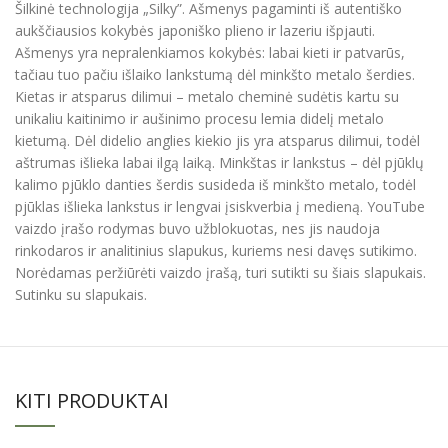
Šilkinė technologija „Silky”. Ašmenys pagaminti iš autentiško
aukščiausios kokybės japoniško plieno ir lazeriu išpjauti.
Ašmenys yra nepralenkiamos kokybės: labai kieti ir patvarūs,
tačiau tuo pačiu išlaiko lankstumą dėl minkšto metalo šerdies.
Kietas ir atsparus dilimui – metalo cheminė sudėtis kartu su
unikaliu kaitinimo ir aušinimo procesu lemia didelį metalo
kietumą. Dėl didelio anglies kiekio jis yra atsparus dilimui, todėl
aštrumas išlieka labai ilgą laiką. Minkštas ir lankstus – dėl pjūklų
kalimo pjūklo danties šerdis susideda iš minkšto metalo, todėl
pjūklas išlieka lankstus ir lengvai įsiskverbia į medieną. YouTube
vaizdo įrašo rodymas buvo užblokuotas, nes jis naudoja
rinkodaros ir analitinius slapukus, kuriems nesi davęs sutikimo.
Norėdamas peržiūrėti vaizdo įrašą, turi sutikti su šiais slapukais.
Sutinku su slapukais.
KITI PRODUKTAI