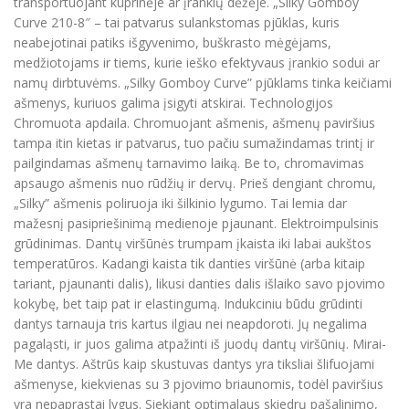
transportuojant kuprinėje ar įrankių dėžėje. „Silky Gomboy
Curve 210-8″ – tai patvarus sulankstomas pjūklas, kuris
neabejotinai patiks išgyvenimo, buškrasto mėgėjams,
medžiotojams ir tiems, kurie ieško efektyvaus įrankio sodui ar
namų dirbtuvėms. „Silky Gomboy Curve” pjūklams tinka keičiami
ašmenys, kuriuos galima įsigyti atskirai. Technologijos
Chromuota apdaila. Chromuojant ašmenis, ašmenų paviršius
tampa itin kietas ir patvarus, tuo pačiu sumažindamas trintį ir
pailgindamas ašmenų tarnavimo laiką. Be to, chromavimas
apsaugo ašmenis nuo rūdžių ir dervų. Prieš dengiant chromu,
„Silky” ašmenis poliruoja iki šilkinio lygumo. Tai lemia dar
mažesnį pasipriešinimą medienoje pjaunant. Elektroimpulsinis
grūdinimas. Dantų viršūnės trumpam įkaista iki labai aukštos
temperatūros. Kadangi kaista tik danties viršūnė (arba kitaip
tariant, pjaunanti dalis), likusi danties dalis išlaiko savo pjovimo
kokybę, bet taip pat ir elastingumą. Indukciniu būdu grūdinti
dantys tarnauja tris kartus ilgiau nei neapdoroti. Jų negalima
pagaląsti, ir juos galima atpažinti iš juodų dantų viršūnių. Mirai-
Me dantys. Aštrūs kaip skustuvas dantys yra tiksliai šlifuojami
ašmenyse, kiekvienas su 3 pjovimo briaunomis, todėl paviršius
yra nepaprastai lygus. Siekiant optimalaus skiedrų pašalinimo,