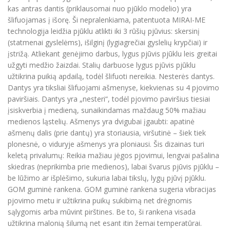
kas antras dantis (priklausomai nuo pjūklo modelio) yra
šlifuojamas į išorę. Ši nepralenkiama, patentuota MIRAI-ME
technologija leidžia pjūklu atlikti iki 3 rūšių pjūvius: skersinį
(statmenai gyslelėms), išilginį (lygiagrečiai gyslelių krypčiai) ir
įstrižą. Atliekant genėjimo darbus, lygus pjūvis pjūklu leis greitai
užgyti medžio žaizdai. Stalių darbuose lygus pjūvis pjūklu
užtikrina puikią apdailą, todėl šlifuoti nereikia. Nesterės dantys.
Dantys yra tiksliai šlifuojami ašmenyse, kiekvienas su 4 pjovimo
paviršiais. Dantys yra „nesteri“, todėl pjovimo paviršius tiesiai
įsiskverbia į medieną, sunaikindamas maždaug 50% mažiau
medienos ląstelių. Ašmenys yra dvigubai įgaubti: apatinė
ašmenų dalis (prie dantų) yra storiausia, viršutinė – šiek tiek
plonesnė, o viduryje ašmenys yra ploniausi. Šis dizainas turi
keletą privalumų: Reikia mažiau jėgos pjovimui, lengvai pašalina
skiedras (neprikimba prie medienos), labai švarus pjūvis pjūklu –
be lūžimo ar išplėšimo, sukuria labai tikslų, lygų pjūvį pjūklu.
GOM guminė rankena. GOM guminė rankena sugeria vibracijas
pjovimo metu ir užtikrina puikų sukibimą net drėgnomis
sąlygomis arba mūvint pirštines. Be to, ši rankena visada
užtikrina malonią šilumą net esant itin žemai temperatūrai.