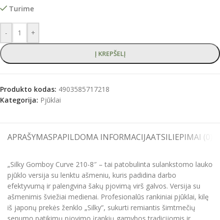
Turime
-
+
Į KREPŠELĮ
Produkto kodas:
4903585717218
Kategorija:
Pjūklai
APRAŠYMAS
PAPILDOMA INFORMACIJA
ATSILIEPIMAI (0)
S
„Silky Gomboy Curve 210-8″ – tai patobulinta sulankstomo lauko
pjūklo versija su lenktu ašmeniu, kuris padidina darbo
efektyvumą ir palengvina šakų pjovimą virš galvos. Versija su
ašmenimis šviežiai medienai. Profesionalūs rankiniai pjūklai, kilę
iš japonų prekės ženklo „Silky”, sukurti remiantis šimtmečių
senumo patikimų pjovimo įrankių gamybos tradicijomis ir