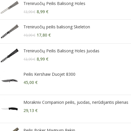
Treniruočių Peilis Balisong Holes
8,99
€
13,99
€
Treniruočių peilis balisong Skeleton
17,80
€
19,99
€
Treniruočių Peilis Balisong Holes Juodas
8,99
€
13,99
€
Peilis Kershaw Duojet 8300
45,00
€
Morakniv Companion peilis, juodas, nerūdijantis plienas
29,13
€
Peilis Boker Magnum Rekin