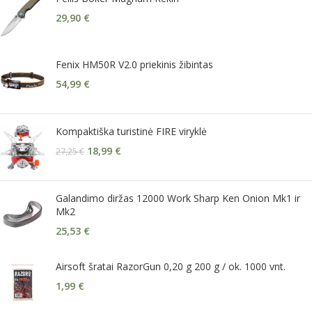
29,90
€
Fenix HM50R V2.0 priekinis žibintas
54,99
€
Kompaktiška turistinė FIRE viryklė
18,99
€
27,25
€
Galandimo diržas 12000 Work Sharp Ken Onion Mk1 ir
Mk2
25,53
€
Airsoft šratai RazorGun 0,20 g 200 g / ok. 1000 vnt.
1,99
€