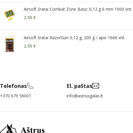
Airsoft šratai Combat Zone Basic 0,12 g 6 mm 1000 vnt.
2,50
€
Airsoft šratai RazorGun 0,12 g, 200 g / apie 1666 vnt.
2,50
€
Telefonas
El. paštas
+370 679 56001
info@astrusgalas.lt