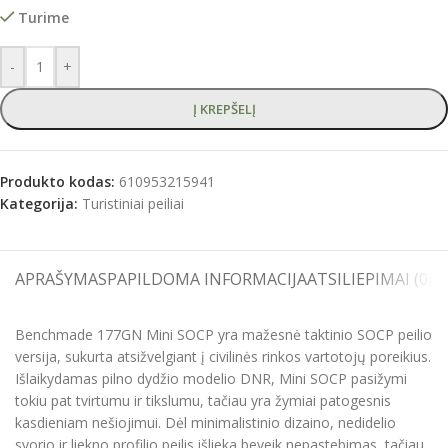
Turime
-
+
Į KREPŠELĮ
Produkto kodas:
610953215941
Kategorija:
Turistiniai peiliai
APRAŠYMAS
PAPILDOMA INFORMACIJA
ATSILIEPIMAI (0)
S
Benchmade 177GN Mini SOCP yra mažesnė taktinio SOCP peilio
versija, sukurta atsižvelgiant į civilinės rinkos vartotojų poreikius.
Išlaikydamas pilno dydžio modelio DNR, Mini SOCP pasižymi
tokiu pat tvirtumu ir tikslumu, tačiau yra žymiai patogesnis
kasdieniam nešiojimui. Dėl minimalistinio dizaino, nedidelio
svorio ir liekno profilio peilis išlieka beveik nepastebimas, tačiau