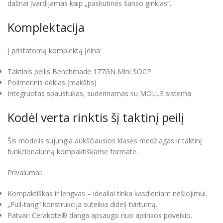
dažnai įvardijamas kaip „paskutinės šanso ginklas“.
Komplektacija
Į pristatomą komplektą įeina:
Taktinis peilis Benchmade 177GN Mini SOCP
Polimerinis dėklas (makštis)
Integruotas spaustukas, suderinamas su MOLLE sistema
Kodėl verta rinktis šį taktinį peilį
Šis modelis sujungia aukščiausios klasės medžiagas ir taktinį
funkcionalumą kompaktiškame formate.
Privalumai:
Kompaktiškas ir lengvas – idealiai tinka kasdieniam nešiojimui.
„Full-tang“ konstrukcija suteikia didelį tvirtumą.
Patvari Cerakote® danga apsaugo nuo aplinkos poveikio.