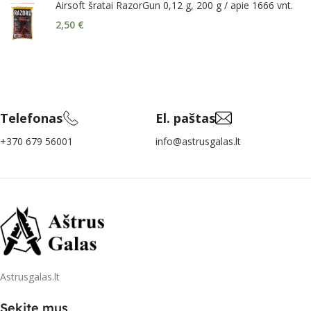
Airsoft šratai RazorGun 0,12 g, 200 g / apie 1666 vnt.
2,50
€
Telefonas
El. paštas
+370 679 56001
info@astrusgalas.lt
Astrusgalas.lt
Sekite mus