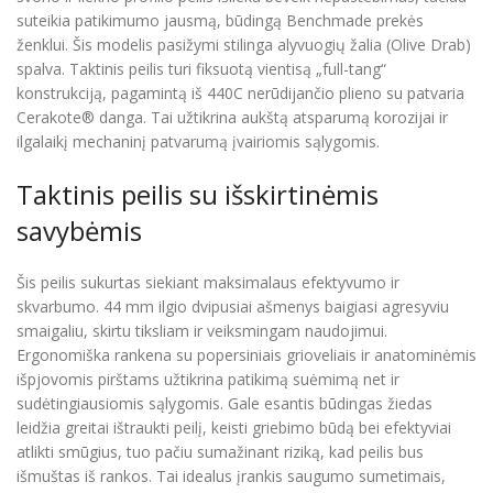
suteikia patikimumo jausmą, būdingą Benchmade prekės
ženklui. Šis modelis pasižymi stilinga alyvuogių žalia (Olive Drab)
spalva. Taktinis peilis turi fiksuotą vientisą „full-tang“
konstrukciją, pagamintą iš 440C nerūdijančio plieno su patvaria
Cerakote® danga. Tai užtikrina aukštą atsparumą korozijai ir
ilgalaikį mechaninį patvarumą įvairiomis sąlygomis.
Taktinis peilis su išskirtinėmis
savybėmis
Šis peilis sukurtas siekiant maksimalaus efektyvumo ir
skvarbumo. 44 mm ilgio dvipusiai ašmenys baigiasi agresyviu
smaigaliu, skirtu tiksliam ir veiksmingam naudojimui.
Ergonomiška rankena su popersiniais grioveliais ir anatominėmis
išpjovomis pirštams užtikrina patikimą suėmimą net ir
sudėtingiausiomis sąlygomis. Gale esantis būdingas žiedas
leidžia greitai ištraukti peilį, keisti griebimo būdą bei efektyviai
atlikti smūgius, tuo pačiu sumažinant riziką, kad peilis bus
išmuštas iš rankos. Tai idealus įrankis saugumo sumetimais,