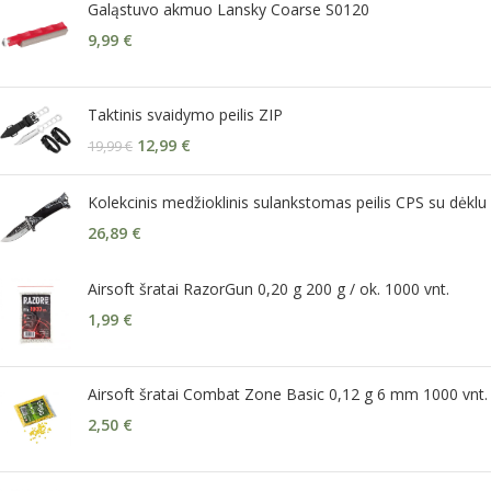
Galąstuvo akmuo Lansky Coarse S0120
9,99
€
Taktinis svaidymo peilis ZIP
12,99
€
19,99
€
Kolekcinis medžioklinis sulankstomas peilis CPS su dėklu
26,89
€
Airsoft šratai RazorGun 0,20 g 200 g / ok. 1000 vnt.
1,99
€
Airsoft šratai Combat Zone Basic 0,12 g 6 mm 1000 vnt.
2,50
€