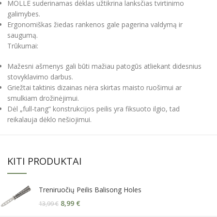
MOLLE suderinamas dėklas užtikrina lanksčias tvirtinimo
galimybes.
Ergonomiškas žiedas rankenos gale pagerina valdymą ir
saugumą.
Trūkumai:
Mažesni ašmenys gali būti mažiau patogūs atliekant didesnius
stovyklavimo darbus.
Griežtai taktinis dizainas nėra skirtas maisto ruošimui ar
smulkiam drožinėjimui.
Dėl „full-tang“ konstrukcijos peilis yra fiksuoto ilgio, tad
reikalauja dėklo nešiojimui.
KITI PRODUKTAI
Treniruočių Peilis Balisong Holes
8,99
€
13,99
€