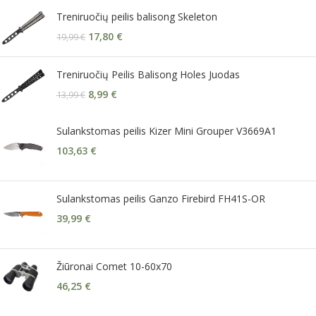
Treniruočių peilis balisong Skeleton
17,80
€
19,99
€
Treniruočių Peilis Balisong Holes Juodas
8,99
€
13,99
€
Sulankstomas peilis Kizer Mini Grouper V3669A1
103,63
€
Sulankstomas peilis Ganzo Firebird FH41S-OR
39,99
€
Žiūronai Comet 10-60x70
46,25
€