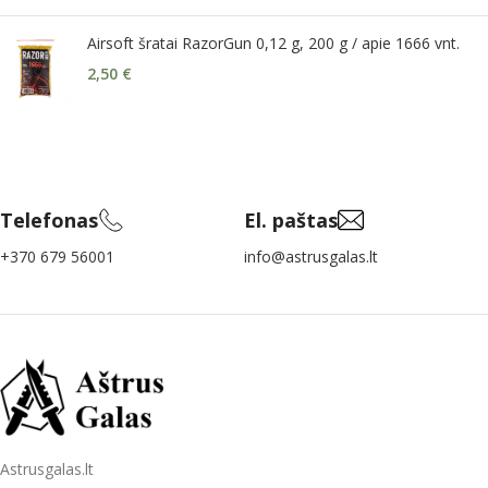
Airsoft šratai RazorGun 0,12 g, 200 g / apie 1666 vnt.
2,50
€
Telefonas
El. paštas
+370 679 56001
info@astrusgalas.lt
Astrusgalas.lt