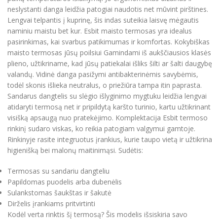
neslystanti danga leidžia patogiai naudotis net mūvint pirštines.
Lengvai telpantis į kuprinę, šis indas suteikia laisvę mėgautis
naminiu maistu bet kur. Esbit maisto termosas yra idealus
pasirinkimas, kai svarbus patikimumas ir komfortas. Kokybiškas
maisto termosas jūsų poilsiui Gamindami iš aukščiausios klasės
plieno, užtikriname, kad jūsų patiekalai išliks šilti ar šalti daugybę
valandų. Vidinė danga pasižymi antibakterinėmis savybėmis,
todėl skonis išlieka neutralus, o priežiūra tampa itin paprasta.
Sandarus dangtelis su slėgio išlyginimo mygtuku leidžia lengvai
atidaryti termosą net ir pripildytą karšto turinio, kartu užtikrinant
visišką apsaugą nuo pratekėjimo. Komplektacija Esbit termoso
rinkinį sudaro viskas, ko reikia patogiam valgymui gamtoje.
Rinkinyje rasite integruotus įrankius, kurie taupo vietą ir užtikrina
higienišką bei malonų maitinimąsi. Sudėtis:
Termosas su sandariu dangteliu
Papildomas puodelis arba dubenėlis
Sulankstomas šaukštas ir šakutė
Dirželis įrankiams pritvirtinti
Kodėl verta rinktis šį termosą? Šis modelis išsiskiria savo