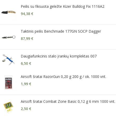
Peilis su fiksuota geležte Kizer Bulldog Fix 1116A2
94,38
€
Taktinis peilis Benchmade 177GN SOCP Dagger
87,99
€
Daugiafunkcinis stalo įrankių komplektas 007
6,50
€
Airsoft šratai RazorGun 0,20 g 200 g / ok. 1000 vnt.
1,99
€
Airsoft šratai Combat Zone Basic 0,12 g 6 mm 1000 vnt.
2,50
€