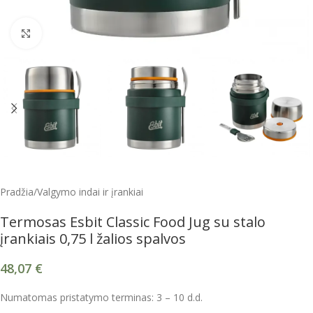
Spustelėkite, kad padidintumėte
Pradžia
/
Valgymo indai ir įrankiai
Termosas Esbit Classic Food Jug su stalo
įrankiais 0,75 l žalios spalvos
48,07
€
Numatomas pristatymo terminas: 3 – 10 d.d.