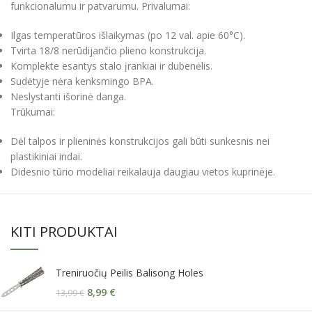
funkcionalumu ir patvarumu. Privalumai:
Ilgas temperatūros išlaikymas (po 12 val. apie 60°C).
Tvirta 18/8 nerūdijančio plieno konstrukcija.
Komplekte esantys stalo įrankiai ir dubenėlis.
Sudėtyje nėra kenksmingo BPA.
Neslystanti išorinė danga.
Trūkumai:
Dėl talpos ir plieninės konstrukcijos gali būti sunkesnis nei
plastikiniai indai.
Didesnio tūrio modeliai reikalauja daugiau vietos kuprinėje.
KITI PRODUKTAI
Treniruočių Peilis Balisong Holes
8,99
€
13,99
€