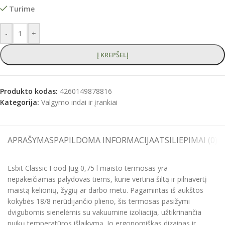
Turime
-
+
Į KREPŠELĮ
Produkto kodas:
4260149878816
Kategorija:
Valgymo indai ir įrankiai
APRAŠYMAS
PAPILDOMA INFORMACIJA
ATSILIEPIMAI (0)
S
Esbit Classic Food Jug 0,75 l maisto termosas yra
nepakeičiamas palydovas tiems, kurie vertina šiltą ir pilnavertį
maistą kelionių, žygių ar darbo metu. Pagamintas iš aukštos
kokybės 18/8 nerūdijančio plieno, šis termosas pasižymi
dvigubomis sienelėmis su vakuumine izoliacija, užtikrinančia
puikų temperatūros išlaikymą. Jo ergonomiškas dizainas ir