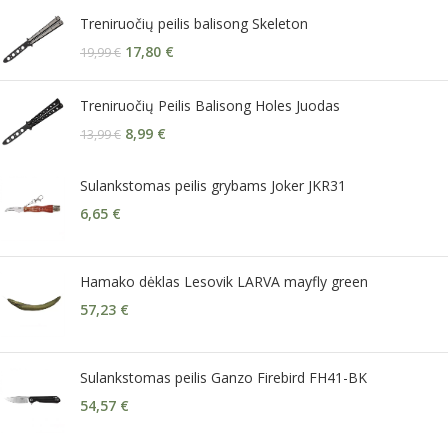
Treniruočių peilis balisong Skeleton
17,80
€
19,99
€
Treniruočių Peilis Balisong Holes Juodas
8,99
€
13,99
€
Sulankstomas peilis grybams Joker JKR31
6,65
€
Hamako dėklas Lesovik LARVA mayfly green
57,23
€
Sulankstomas peilis Ganzo Firebird FH41-BK
54,57
€