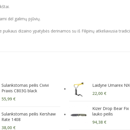
kštai.
dami dėl galimų pjūvių.
me puikaus dizaino ypatybės derinamos su iš Filipinų atkeliavusia tradici
Sulankstomas peilis Civivi
Laidyne Umarex NX
Praxis C803G black
22,00
€
55,99
€
Kizer Drop Bear Fix
Sulankstomas peilis Kershaw
lauko peilis
Rate 1408
94,38
€
38,00
€