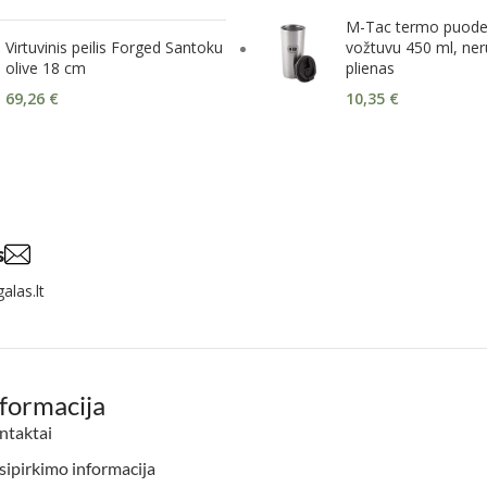
M-Tac termo puodel
Virtuvinis peilis Forged Santoku
vožtuvu 450 ml, nerū
olive 18 cm
plienas
69,26
€
10,35
€
s
alas.lt
nformacija
ntaktai
ipirkimo informacija