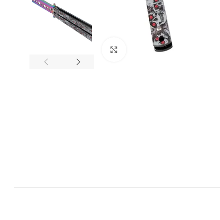
Spustelėkite, kad padidintumėt