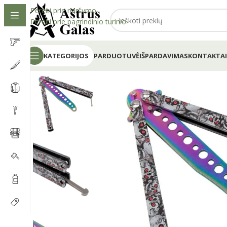
Pereiti prie naršymo
Pereiti prie pagrindinio turinio
KATEGORIJOS
PARDUOTUVĖ
IŠPARDAVIMAS
KONTAKTAI