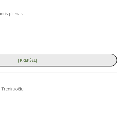
tis plienas
Į KREPŠELĮ
Treniruočių