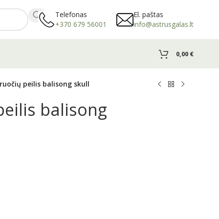
Telefonas
El. paštas
+370 679 56001
info@astrusgalas.lt
0,00
€
ruočių peilis balisong skull
eilis balisong