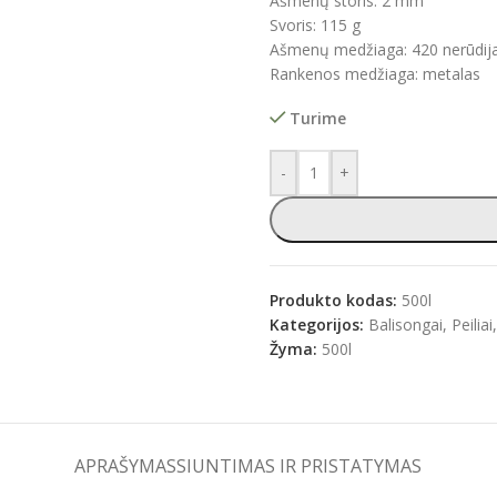
Ašmenų storis: 2 mm
Svoris: 115 g
Ašmenų medžiaga: 420 nerūdijan
Rankenos medžiaga: metalas
e
Turime
-
+
Produkto kodas:
500l
Kategorijos:
Balisongai
,
Peiliai
,
Žyma:
500l
APRAŠYMAS
SIUNTIMAS IR PRISTATYMAS