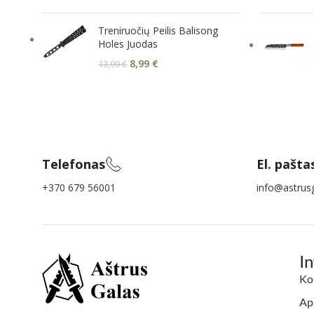
Treniruočių Peilis Balisong
Holes Juodas
8,99
€
13,99
€
Telefonas
El. pašta
+370 679 56001
info@astrusg
I
Ko
Aps