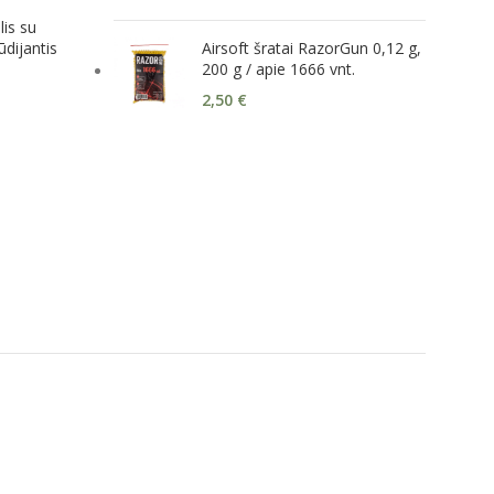
is su
dijantis
Airsoft šratai RazorGun 0,12 g,
200 g / apie 1666 vnt.
2,50
€