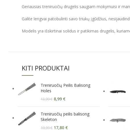
Geriausias treniruočių drugelis saugiam mokymuisi ir man
Galite lengvai patobulinti savo triukų įgūdžius, nesijaudin
Modelis yra išskirtinai solidus ir patikimas drugelis, kuria
KITI PRODUKTAI
Treniruočių Peilis Balisong
Holes
8,99
€
13,99
€
Treniruočių peilis balisong
Skeleton
17,80
€
19,99
€