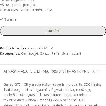
Ašmenų storis [mm]: 3
Gamintojas: Ganzo/Firebird, Kinija
Turime
Į KREPŠELĮ
Produkto kodas:
Ganzo G734-GR
Kategorijos:
Gamintojai
,
Ganzo
,
Peiliai
,
Sulankstomi
APRAŠYMAS
ATSILIEPIMAI (0)
SIUNTIMAS IR PRISTATYMA
Ganzo G734-GR yra sulankstomas peilis, nurodantis EDC klasiką.
Tvirtai pagamintas ir ilgaamžis iš gerai parinktų medžiagų.
Funkciškai užbaigtas peiliukas (satinas) ir patogi rankenos
tekstūra daro jį įdomiu modeliu kiekvienai dienai. Dėl
elegantiškos peilio pakuotės su pridedamu apsauginiu maišeliu