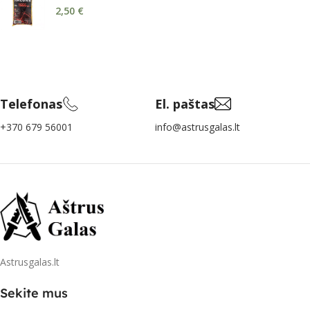
2,50
€
Telefonas
El. paštas
+370 679 56001
info@astrusgalas.lt
Astrusgalas.lt
Sekite mus