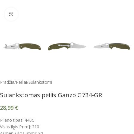
Spustelėkite, kad padidintumėte
Pradžia
/
Peiliai
/
Sulankstomi
Sulankstomas peilis Ganzo G734-GR
28,99
€
Plieno tipas: 440C
Visas ilgis [mm]: 210
Ašmenų ilgis [mm]: 90