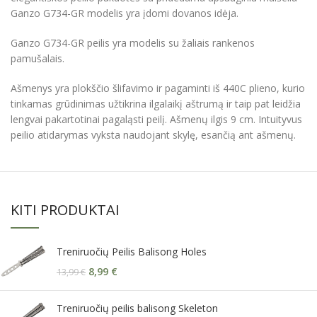
Ganzo G734-GR modelis yra įdomi dovanos idėja.
Ganzo G734-GR peilis yra modelis su žaliais rankenos
pamušalais.
Ašmenys yra plokščio šlifavimo ir pagaminti iš 440C plieno, kurio
tinkamas grūdinimas užtikrina ilgalaikį aštrumą ir taip pat leidžia
lengvai pakartotinai pagaląsti peilį. Ašmenų ilgis 9 cm. Intuityvus
peilio atidarymas vyksta naudojant skylę, esančią ant ašmenų.
KITI PRODUKTAI
Treniruočių Peilis Balisong Holes
8,99
€
13,99
€
Treniruočių peilis balisong Skeleton