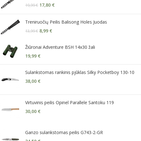
17,80
€
19,99
€
Treniruočių Peilis Balisong Holes Juodas
8,99
€
13,99
€
Žiūronai Adventure BSH 14x30 žali
19,99
€
Sulankstomas rankinis pjūklas Silky Pocketboy 130-10
38,00
€
Virtuvinis peilis Opinel Parallele Santoku 119
30,00
€
Ganzo sulankstomas peilis G743-2-GR