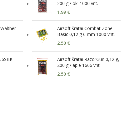
200 g / ok. 1000 vnt.
1,99
€
 Walther
Airsoft šratai Combat Zone
Basic 0,12 g 6 mm 1000 vnt.
2,50
€
556SBK-
Airsoft šratai RazorGun 0,12 g,
200 g / apie 1666 vnt.
2,50
€