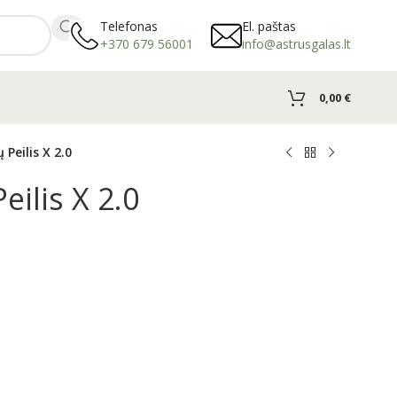
Telefonas
El. paštas
+370 679 56001
info@astrusgalas.lt
0,00
€
 Peilis X 2.0
eilis X 2.0