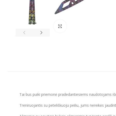
Spustelėkite, kad padidintumėt
Tai bus puiki priemonė pradedantiesiems naudotojams išmok
Treniruojantis su peteliškuoju peiliu, jums nereikės jaudint