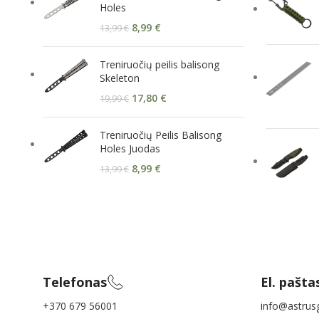
Holes
8,99
€
13,99
€
Treniruočių peilis balisong
Skeleton
17,80
€
19,99
€
Treniruočių Peilis Balisong
Holes Juodas
8,99
€
13,99
€
Telefonas
El. pašta
+370 679 56001
info@astrusg