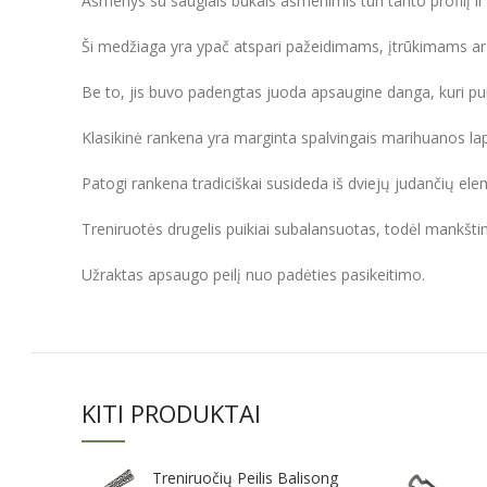
Ašmenys su saugiais bukais ašmenimis turi tanto profilį ir
Ši medžiaga yra ypač atspari pažeidimams, įtrūkimams ar 
Be to, jis buvo padengtas juoda apsaugine danga, kuri pui
Klasikinė rankena yra marginta spalvingais marihuanos lape
Patogi rankena tradiciškai susideda iš dviejų judančių el
Treniruotės drugelis puikiai subalansuotas, todėl mankštin
Užraktas apsaugo peilį nuo padėties pasikeitimo.
KITI PRODUKTAI
Treniruočių Peilis Balisong