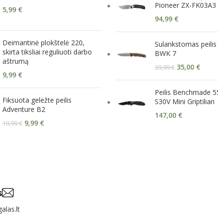
Pioneer ZX-FK03A3
5,99
€
94,99
€
Deimantinė plokštelė 220,
Sulankstomas peilis
skirta tiksliai reguliuoti darbo
BWK 7
aštrumą
35,00
€
39,99
€
9,99
€
Peilis Benchmade 
Fiksuota geležte peilis
S30V Mini Griptilian
Adventure B2
147,00
€
9,99
€
19,99
€
s
alas.lt