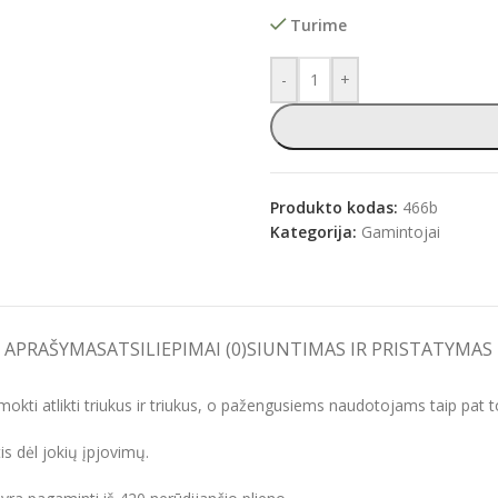
Turime
-
+
e
Produkto kodas:
466b
Kategorija:
Gamintojai
APRAŠYMAS
ATSILIEPIMAI (0)
SIUNTIMAS IR PRISTATYMAS
ti atlikti triukus ir triukus, o pažengusiems naudotojams taip pat to
is dėl jokių įpjovimų.