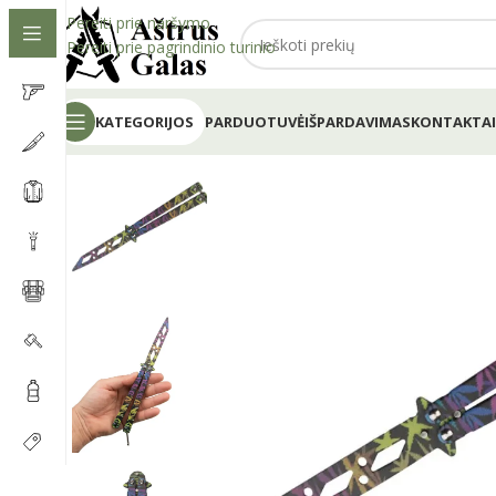
Pereiti prie naršymo
Pereiti prie pagrindinio turinio
KATEGORIJOS
PARDUOTUVĖ
IŠPARDAVIMAS
KONTAKTAI