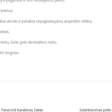
 yra pagaminti iš 420 nerūdijančio plieno.
kritimui.
kiai atrodo ir pašalina nepageidaujamą atspindžio efektą.
liais.
ementų, kurie juda akrobatikos metu.
tis lengviau.
Paracord Karabinas žalias
Sulankstomas peilis