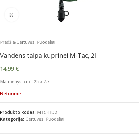
Spustelėkite, kad padidintumėte
Pradžia
/
Gertuvės, Puodeliai
Vandens talpa kuprinei M-Tac, 2l
14,99
€
Matmenys [cm]: 25 x 7.7
Neturime
Produkto kodas:
MTC-HD2
Kategorija:
Gertuvės, Puodeliai