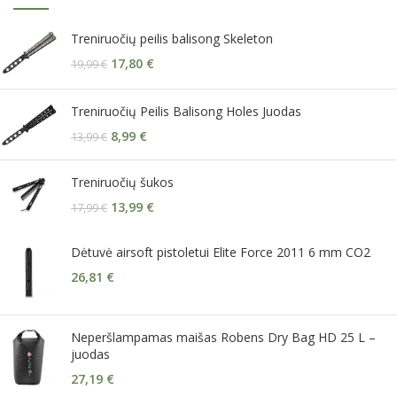
Treniruočių peilis balisong Skeleton
17,80
€
19,99
€
Treniruočių Peilis Balisong Holes Juodas
8,99
€
13,99
€
Treniruočių šukos
13,99
€
17,99
€
Dėtuvė airsoft pistoletui Elite Force 2011 6 mm CO2
26,81
€
Neperšlampamas maišas Robens Dry Bag HD 25 L –
juodas
27,19
€