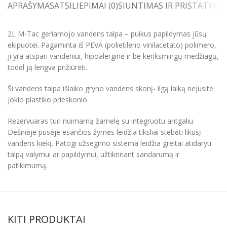
APRAŠYMAS
ATSILIEPIMAI (0)
SIUNTIMAS IR PRISTATYMA
2L M-Tac geriamojo vandens talpa – puikus papildymas jūsų
ekipuotei. Pagaminta iš PEVA (polietileno vinilacetato) polimero,
ji yra atspari vandeniui, hipoalerginė ir be kenksmingų medžiagų,
todėl ją lengva prižiūrėti.
Ši vandens talpa išlaiko gryno vandens skonį- ilgą laiką nejusite
jokio plastiko prieskonio.
Rezervuaras turi nuimamą žarnelę su integruotu antgaliu.
Dešinėje pusėje esančios žymės leidžia tiksliai stebėti likusį
vandens kiekį. Patogi užsegimo sistema leidžia greitai atidaryti
talpą valymui ar papildymui, užtikrinant sandarumą ir
patikimumą.
KITI PRODUKTAI