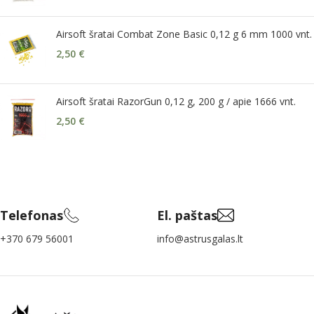
Airsoft šratai Combat Zone Basic 0,12 g 6 mm 1000 vnt.
2,50
€
Airsoft šratai RazorGun 0,12 g, 200 g / apie 1666 vnt.
2,50
€
Telefonas
El. paštas
+370 679 56001
info@astrusgalas.lt