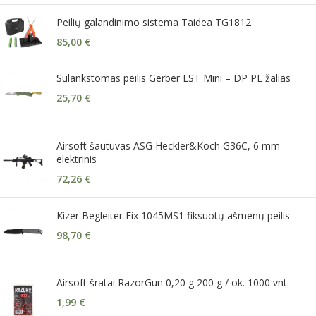
Peilių galandinimo sistema Taidea TG1812
85,00
€
Sulankstomas peilis Gerber LST Mini – DP PE žalias
25,70
€
Airsoft šautuvas ASG Heckler&Koch G36C, 6 mm
elektrinis
72,26
€
Kizer Begleiter Fix 1045MS1 fiksuotų ašmenų peilis
98,70
€
Airsoft šratai RazorGun 0,20 g 200 g / ok. 1000 vnt.
1,99
€