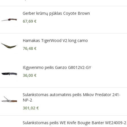
Gerber krūmų pjūklas Coyote Brown
67,69
€
Hamakas TigerWood V2 long camo
76,48
€
Išgyvenimo peilis Ganzo G8012V2-GY
36,00
€
Sulankstomas automatinis peilis Mikov Predator 241-
NP-2
301,02
€
Sulankstomas peilis WE Knife Bougie Banter WE24009-2