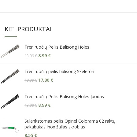
KITI PRODUKTAI
Treniruočių Peilis Balisong Holes
8,99
€
13,99
€
Treniruočių peilis balisong Skeleton
17,80
€
19,99
€
Treniruočių Peilis Balisong Holes Juodas
8,99
€
13,99
€
Sulankstomas peilis Opinel Colorama 02 raktų
pakabukas inox žalias skroblas
8,55
€