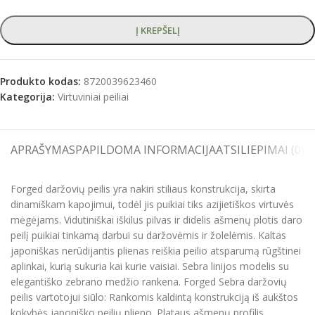
Į KREPŠELĮ
Produkto kodas:
8720039623460
Kategorija:
Virtuviniai peiliai
APRAŠYMAS
PAPILDOMA INFORMACIJA
ATSILIEPIMAI (0)
S
Forged daržovių peilis yra nakiri stiliaus konstrukcija, skirta
dinamiškam kapojimui, todėl jis puikiai tiks azijietiškos virtuvės
mėgėjams. Vidutiniškai iškilus pilvas ir didelis ašmenų plotis daro
peilį puikiai tinkamą darbui su daržovėmis ir žolelėmis. Kaltas
japoniškas nerūdijantis plienas reiškia peilio atsparumą rūgštinei
aplinkai, kurią sukuria kai kurie vaisiai. Sebra linijos modelis su
elegantiško zebrano medžio rankena. Forged Sebra daržovių
peilis vartotojui siūlo: Rankomis kaldintą konstrukciją iš aukštos
kokybės japoniško peilių plieno. Plataus ašmenų profilis,