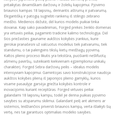
pritaikytas dinamiškam daržovių ir žolelių kapojimui. Pjovimo
briaunos kampas 18 laipsnių, derinantis aštrumą ir patvarumą.
Elegantišką ir patogią sugriebti rankeną iš stilingo zebrano
medžio. Medienos dėžutė, dėl kurios modelis puikiai tinka
dovanai. Kaip sako pavadinimas, Forged prekės ženklo domenas
yra virtuvės peiliai, pagaminti tradicine kalimo technologija. Dėl
šios priežasties gauname aukštos kokybės įrankius, kurie
gerokai pranašesni už valcuotus modelius tiek patvarumu, tiek
standumu, o tai palengvins tikslų kietų medžiagų pjovimą.
Kaltos plieno proceso likutis yra tekstūra, puošianti nešlifuotą
ašmenų paviršių, suteikianti kiekvienam egzemplioriui unikalų
charakterį. Forged Sebra daržovių peilis – idealus modelis
intensyviam kapojimui. Gamintojas savo konstrukcijose naudoja
aukštos kokybės plieną iš Japonijos plieno gamyklų, kurios
visame pasaulyje garsėja griežta kokybės kontrole ir
inovacijomis kuriant receptūras. Forged virtuvės peiliai
galandami 18 laipsnių kampu, todėl jie derina puikias pjovimo
savybes su atsparumu skilimui. Galandant peilį ant akmens ar
sistemos, leidžiančios priversti briaunos kampą, verta išlaikyti šią
vertę, nes tai garantuos optimalias modelio savybes.