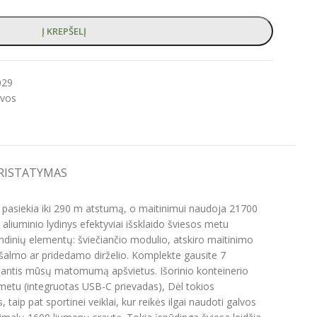
Į KREPŠELĮ
029
lvos
PRISTATYMAS
ą, pasiekia iki 290 m atstumą, o maitinimui naudoja 21700
 aliuminio lydinys efektyviai išsklaido šviesos metu
indinių elementų: šviečiančio modulio, atskiro maitinimo
ant šalmo ar pridedamo dirželio. Komplekte gausite 7
didinantis mūsų matomumą apšvietus. Išorinio konteinerio
o metu (integruotas USB-C prievadas), Dėl tokios
aip pat sportinei veiklai, kur reikės ilgai naudoti galvos