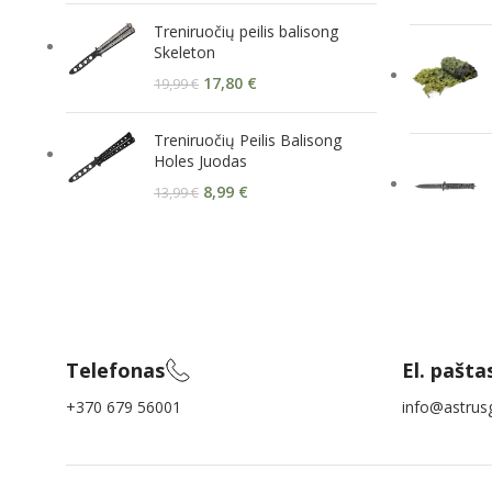
Treniruočių peilis balisong
Skeleton
17,80
€
19,99
€
Treniruočių Peilis Balisong
Holes Juodas
8,99
€
13,99
€
Telefonas
El. pašta
+370 679 56001
info@astrusg