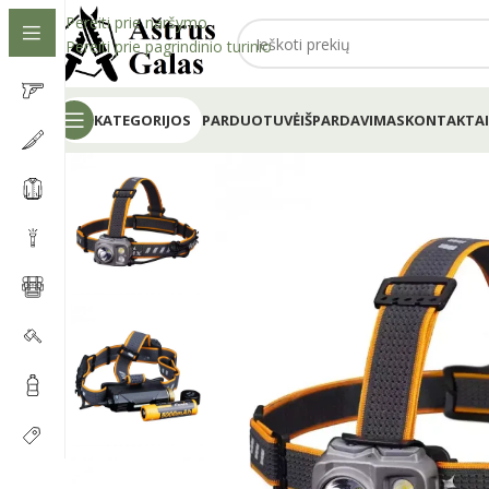
Pereiti prie naršymo
Pereiti prie pagrindinio turinio
KATEGORIJOS
PARDUOTUVĖ
IŠPARDAVIMAS
KONTAKTAI