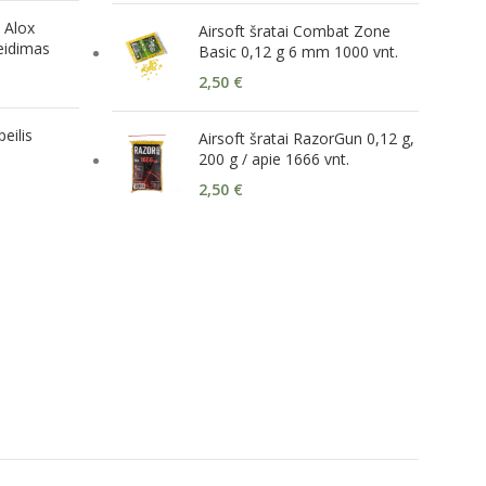
 Alox
Airsoft šratai Combat Zone
leidimas
Basic 0,12 g 6 mm 1000 vnt.
2,50
€
peilis
Airsoft šratai RazorGun 0,12 g,
200 g / apie 1666 vnt.
2,50
€