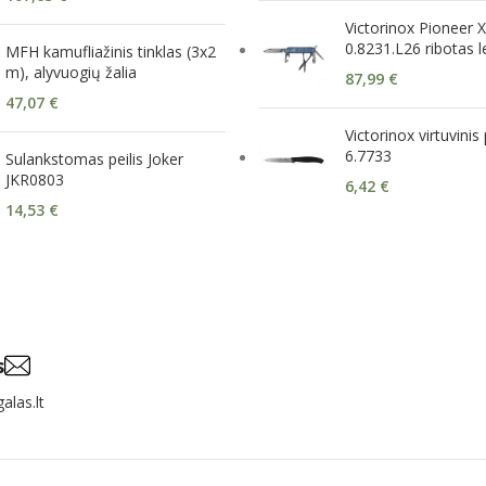
Victorinox Pioneer X
0.8231.L26 ribotas 
MFH kamufliažinis tinklas (3x2
m), alyvuogių žalia
87,99
€
47,07
€
Victorinox virtuvinis 
6.7733
Sulankstomas peilis Joker
JKR0803
6,42
€
14,53
€
s
alas.lt