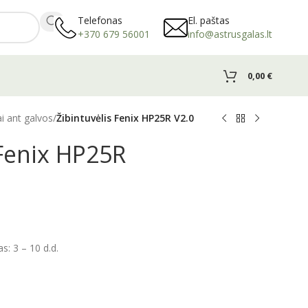
Telefonas
El. paštas
+370 679 56001
info@astrusgalas.lt
0,00
€
ai ant galvos
/
Žibintuvėlis Fenix HP25R V2.0
 Fenix HP25R
: 3 – 10 d.d.