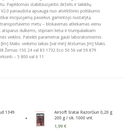
. Papildomas stabilizuojantis dirželis ir laikiklių
5R V2.0 panaudota apsauga nuo atvirkštinio poliškumo
atiškai inicijuojamą pasiekus gamintojo nustatytą
o transportavimo metu – blokavimas atliekamas vienu
 atsparus dulkėms, stipriam lietui ir trumpalaikiam
ės veiklos. Pateikti parametrai gauti laboratorinėmis
lm] Maks. veikimo laikas [val min] Atstumas [m] Maks.
888 Žemas 150 24 val 83 1732 Eco 50 56 val 59 879
ksinti – 5 800 val 6 11
oud 1349
Airsoft šratai RazorGun 0,20 g
200 g / ok. 1000 vnt.
1,99
€