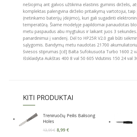
nešiojimą ant galvos užtikrina elastinis guminis dirželis, a
komplektas palengvina dirželio pritaikymą vartotojui, ta
(netinkamo baterijų įdėjimo), kuri gali sugadinti elektron
temperatūrą. Šiame modelyje papildomai panaudotas bloka
metu paspaudus abu mygtukus ir laikant juos 3 sekundes. Ži
panardinimui į vandenį. Dėl to HP25R V2.0 gali būti sėkmi
sąlygomis. Bandymų metu naudotas 21700 akumuliatorius 
šviesos stiprumas [cd] Balta Sufokusuota Turbo 1600 2 v
Išsklaidyta Aukštas 400 8 val 50 605 Vidutinis 150 24 val
KITI PRODUKTAI
Treniruočių Peilis Balisong
Holes
8,99
€
13,99
€