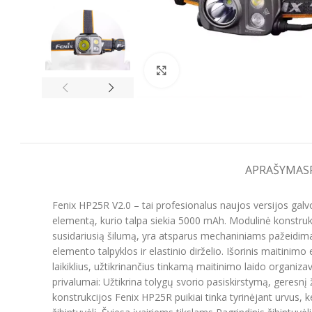
Spustelėkite, kad padidintumėt
APRAŠYMAS
Fenix HP25R V2.0 – tai profesionalus naujos versijos galv
elementą, kurio talpa siekia 5000 mAh. Modulinė konstrukcij
susidariusią šilumą, yra atsparus mechaniniams pažeidimam
elemento talpyklos ir elastinio dirželio. Išorinis maitinimo
laikiklius, užtikrinančius tinkamą maitinimo laido organiza
privalumai: Užtikrina tolygų svorio pasiskirstymą, geresnį
konstrukcijos Fenix HP25R puikiai tinka tyrinėjant urvus, 