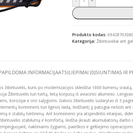
-
+
e
Produkto kodas:
6942870308
Kategorija:
Žibintuvėliai ant ga
PAPILDOMA INFORMACIJA
ATSILIEPIMAI (0)
SIUNTIMAS IR 
os žibintuvėlis, kuris po modernizacijos skleidžia 1600 liumenų sraut
a Žibintuvėlis turi tvirtą, lietą korpusą iš aviacinio aliuminio. Lengvas
s, korozijai ir oro sąlygoms. Galvos žibintuvėlis sudarytas iš 3 pagr
 elementų konteineris turi ilgesnį laidą, leidžiantį jį patogiai nešioti 
vimą ir stabilų tvirtinimą. Ant konteinerio yra atspindintis intarpas, 
 žibintuvėlio stabilumą ir komfortą, leidžia įkrauti akumuliatorių darb
kempinguojant, naktiniams žygiams, paieškos ir gelbėjimo operacijoms, t