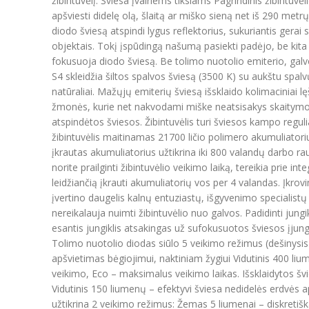
žibintuvėlį. Šviesa įvairiems tikslams Pagrindinis žibintuv
apšviesti didelę olą, šlaitą ar miško sieną net iš 290 met
diodo šviesą atspindi lygus reflektorius, sukuriantis gerai
objektais. Tokį įspūdingą našumą pasiekti padėjo, be kita ko
fokusuoja diodo šviesą. Be tolimo nuotolio emiterio, galv
S4 skleidžia šiltos spalvos šviesą (3500 K) su aukštu spal
natūraliai. Mažųjų emiterių šviesą išsklaido kolimaciniai lęši
žmonės, kurie net nakvodami miške neatsisakys skaitymo „
atspindėtos šviesos. Žibintuvėlis turi šviesos kampo regul
žibintuvėlis maitinamas 21700 ličio polimero akumuliatoriu
įkrautas akumuliatorius užtikrina iki 800 valandų darbo r
norite prailginti žibintuvėlio veikimo laiką, tereikia prie
leidžiančią įkrauti akumuliatorių vos per 4 valandas. Įkro
įvertino daugelis kalnų entuziastų, išgyvenimo specialist
nereikalauja nuimti žibintuvėlio nuo galvos. Padidinti jungik
esantis jungiklis atsakingas už sufokusuotos šviesos įjungi
Tolimo nuotolio diodas siūlo 5 veikimo režimus (dešinysi
apšvietimas bėgiojimui, naktiniam žygiui Vidutinis 400 liu
veikimo, Eco – maksimalus veikimo laikas. Išsklaidytos šv
Vidutinis 150 liumenų – efektyvi šviesa nedidelės erdvės 
užtikrina 2 veikimo režimus: Žemas 5 liumenai – diskretiš