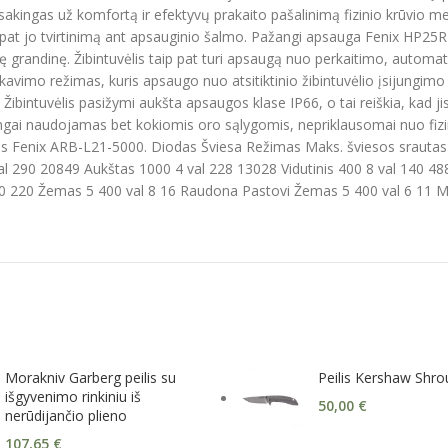
tsakingas už komfortą ir efektyvų prakaito pašalinimą fizinio krūvio metu
ip pat jo tvirtinimą ant apsauginio šalmo. Pažangi apsauga Fenix HP2
inę grandinę. Žibintuvėlis taip pat turi apsaugą nuo perkaitimo, autom
vimo režimas, kuris apsaugo nuo atsitiktinio žibintuvėlio įsijungim
bintuvėlis pasižymi aukšta apsaugos klase IP66, o tai reiškia, kad jis
ngai naudojamas bet kokiomis oro sąlygomis, nepriklausomai nuo fizin
Fenix ARB-L21-5000. Diodas Šviesa Režimas Maks. šviesos srautas [
al 290 20849 Aukštas 1000 4 val 228 13028 Vidutinis 400 8 val 140 4
 30 220 Žemas 5 400 val 8 16 Raudona Pastovi Žemas 5 400 val 6 11 Mir
Morakniv Garberg peilis su
Peilis Kershaw Shr
išgyvenimo rinkiniu iš
50,00
€
nerūdijančio plieno
107,65
€