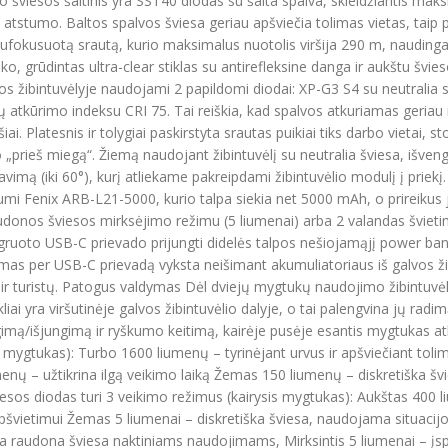
ėlio šviesos šaltinis yra SST40 diodas su šalta spalva, skleidžiantis ma
rų atstumo. Baltos spalvos šviesa geriau apšviečia tolimas vietas, taip
 sufokusuotą srautą, kurio maksimalus nuotolis viršija 290 m, naudingas 
, grūdintas ultra-clear stiklas su antirefleksine danga ir aukštu šviesos
os žibintuvėlyje naudojami 2 papildomi diodai: XP-G3 S4 su neutralia 
vų atkūrimo indeksu CRI 75. Tai reiškia, kad spalvos atkuriamas geriau 
ai. Platesnis ir tolygiai paskirstyta srautas puikiai tiks darbo vietai, s
prieš miegą“. Žiemą naudojant žibintuvėlį su neutralia šviesa, išve
iavimą (iki 60°), kurį atliekame pakreipdami žibintuvėlio modulį į pri
mi Fenix ARB-L21-5000, kurio talpa siekia net 5000 mAh, o prireikus j
audonos šviesos mirksėjimo režimu (5 liumenai) arba 2 valandas švieti
 integruoto USB-C prievado prijungti didelės talpos nešiojamąjį power b
vimas per USB-C prievadą vyksta neišimant akumuliatoriaus iš galvos ži
ų ir turistų. Patogus valdymas Dėl dviejų mygtukų naudojimo žibintuvėl
liai yra viršutinėje galvos žibintuvėlio dalyje, o tai palengvina jų radim
mą/išjungimą ir ryškumo keitimą, kairėje pusėje esantis mygtukas atlie
s mygtukas): Turbo 1600 liumenų – tyrinėjant urvus ir apšviečiant to
menų – užtikrina ilgą veikimo laiką Žemas 150 liumenų – diskretiška švi
iesos diodas turi 3 veikimo režimus (kairysis mygtukas): Aukštas 400 
apšvietimui Žemas 5 liumenai – diskretiška šviesa, naudojama situacijo
ka raudona šviesa naktiniams naudojimams, Mirksintis 5 liumenai – įsp