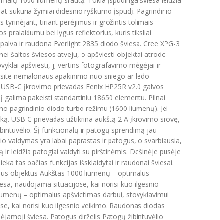
ksimalų 1600 liumenų srautą. Tokia įspūdinga šviesa leidžia
 pat sukuria žymiai didesnio ryškumo įspūdį. Pagrindinio
tyrinėjant, tiriant perėjimus ir grožintis tolimais
 pralaidumu bei lygus reflektorius, kuris tiksliai
spalva ir raudona Everlight 2835 diodo šviesa. Cree XPG-3
nei šaltos šviesos atveju, o apšviesti objektai atrodo
tovyklai apšviesti, jį vertins fotografavimo mėgėjai ir
ngsite nemalonaus apakinimo nuo sniego ar ledo
ekį. USB-C įkrovimo prievadas Fenix HP25R v2.0 galvos
į galima pakeisti standartiniu 18650 elementu. Pilnai
mo pagrindinio diodo turbo režimu (1600 liumenų). Jei
anką. USB-C prievadas užtikrina aukštą 2 A įkrovimo srovę,
bintuvėlio. Šį funkcionalų ir patogų sprendimą jau
io valdymas yra labai paprastas ir patogus, o svarbiausia,
ą ir leidžia patogiai valdyti su pirštinėmis. Dešinėje pusėje
ka tas pačias funkcijas išsklaidytai ir raudonai šviesai.
limus objektus Aukštas 1000 liumenų – optimalus
esa, naudojama situacijose, kai norisi kuo ilgesnio
liumenų – optimalus apšvietimas darbui, stovyklavimui
se, kai norisi kuo ilgesnio veikimo. Raudonas diodas
ėjamoji šviesa. Patogus dirželis Patogų žibintuvėlio