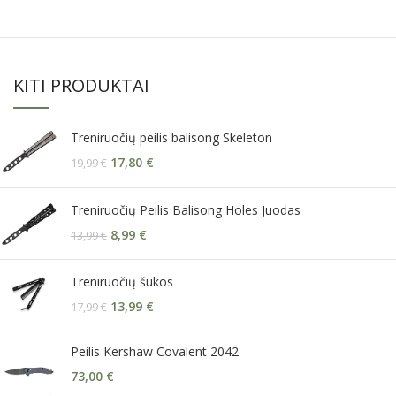
KITI PRODUKTAI
Treniruočių peilis balisong Skeleton
17,80
€
19,99
€
Treniruočių Peilis Balisong Holes Juodas
8,99
€
13,99
€
Treniruočių šukos
13,99
€
17,99
€
Peilis Kershaw Covalent 2042
73,00
€