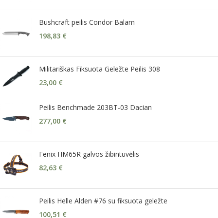
Bushcraft peilis Condor Balam
198,83
€
Militariškas Fiksuota Geležte Peilis 308
23,00
€
Peilis Benchmade 203BT-03 Dacian
277,00
€
Fenix HM65R galvos žibintuvėlis
82,63
€
Peilis Helle Alden #76 su fiksuota geležte
100,51
€