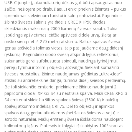
USB-C jungtis), akumuliatorių dėklas gali būti apsaugotas nuo
šalčio, nešiojant po drabužiais. „Fenix“ priekinis žibintas – puikus
sprendimas kiekvienam turistui ir kalnų entuziastui. Pagrindinis
žibinto šviesos šaltinis yra didelis CREE XHP50 diodas,
skleidžiantis maksimalų 2000 liumenų šviesos srautą. Tokia
įspūdinga apšvietimas leidžia apšviesti didelę urvą, šlaitą ar
miško sieną net iš 270 metrų atstumo. Baltos spalvos šviesa
geriau apšviečia tolimas vietas, taip pat jaučiame daug didesnį
ryškumą. Pagrindinio diodo šviesą atspindi lygus reflektorius,
sukuriantis gerai sufokusuotą spindulį, naudingą tyrinėjimui,
perėjų tyrimui ir tolimų objektų apžvalgai. Siekiant sumažinti
šviesos nuostolius, žibinte naudojamas grūdintas „ultra-clear“
stiklas su antirefleksine danga, turinčia didelį šviesos perdavimą.
Be toli siekiančio emiterio, priekiniame žibinte naudojami 2
papildomi diodai: XP-G3 S4 su neutralia spalva. Maži CREE XPG-3
S4 emiteriai skleidžia šiltos spalvos šviesą (3500 K) ir aukštą
spalvų atkūrimo indeksą CRI 75. Dėl to objektų ir aplinkos
spalvos daug geriau atkuriamos (nei šaltos šviesos atveju) ir
atrodo natūraliai. Mažų emiterių šviesa išsklaidoma naudojant
kolimatorių lęšius. Platesnis ir tolygiai išsklaidytas 100° srautas