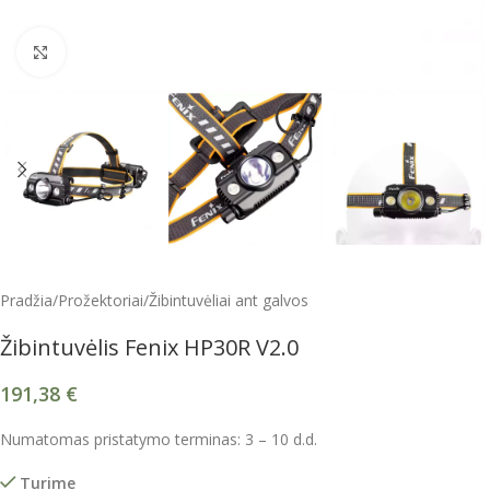
Spustelėkite, kad padidintumėte
Pradžia
/
Prožektoriai
/
Žibintuvėliai ant galvos
Žibintuvėlis Fenix HP30R V2.0
191,38
€
Numatomas pristatymo terminas: 3 – 10 d.d.
Turime