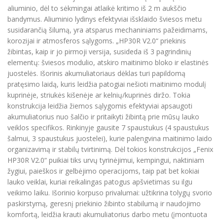
aliuminio, dėl to sėkmingai atlaikė kritimo iš 2 m aukščio
bandymus. Aliuminio lydinys efektyviai išsklaido šviesos metu
susidarančią šilumą, yra atsparus mechaniniams pažeidimams,
korozijai ir atmosferos sąlygoms. „HP30R V2.0“ priekinis
žibintas, kaip ir jo pirmoji versija, susideda iš 3 pagrindinių
elementų: šviesos modulio, atskiro maitinimo bloko ir elastinės
juostelės. Išorinis akumuliatoriaus dėklas turi papildomą
pratęsimo laidą, kuris leidžia patogiai nešioti maitinimo modulį
kuprinėje, striukės kišenėje ar kelnių/kuprinės diržo. Tokia
konstrukcija leidžia žiemos sąlygomis efektyviai apsaugoti
akumuliatorius nuo šalčio ir pritaikyti žibintą prie mūsų lauko
veiklos specifikos. Rinkinyje gausite 7 spaustukus (4 spaustukus
šalmui, 3 spaustukus juostelei), kurie palengvina maitinimo laido
organizavimą ir stabilų tvirtinimą. Dėl tokios konstrukcijos „Fenix
HP30R V2.0“ puikiai tiks urvų tyrinėjimui, kempingui, naktiniam
žygiui, paieškos ir gelbėjimo operacijoms, taip pat bet kokiai
lauko veiklai, kuriai reikalingas patogus apšvietimas su ilgu
veikimo laiku. Išorinio korpuso privalumai: užtikrina tolygų svorio
paskirstymą, geresnį priekinio žibinto stabilumą ir naudojimo
komfortą, leidžia krauti akumuliatorius darbo metu (įmontuota