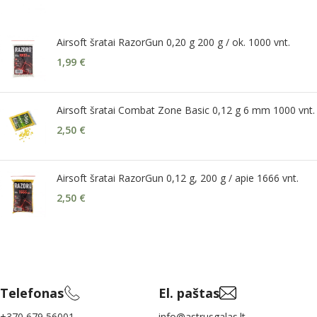
Airsoft šratai RazorGun 0,20 g 200 g / ok. 1000 vnt.
1,99
€
Airsoft šratai Combat Zone Basic 0,12 g 6 mm 1000 vnt.
2,50
€
Airsoft šratai RazorGun 0,12 g, 200 g / apie 1666 vnt.
2,50
€
Telefonas
El. paštas
+370 679 56001
info@astrusgalas.lt