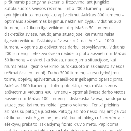
pirštinėmis palengvina skersiniai frezavimai ant jungiklio.
Sufokusuotos šviesos režimai. Turbo 2000 liumenų – urvų
tyrinėjimui ir tolimų objektų apšvietimui. Aukštas 800 liumenų –
optimalus apšvietimas bėgimui, naktiniam žygiui. Vidutinis 200
liumenų – užtikrina ilgą veikimo laiką. Mažas 50 liumenų –
diskretiška šviesa, naudojama situacijose, kai mums reikia
ilgesnio veikimo. Išsklaidyto šviesos režimai. Aukštas 1000
liumenų – optimalus apšvietimas darbui, stovyklavimui. Vidutinis
200 liumenų – efektyvi šviesa nedidelio ploto apšvietimui. Mažas
50 liumenų – diskretiška šviesa, naudojama situacijose, kai
mums reikia ilgesnio veikimo. Sufokusuoto ir išsklaidyto šviesos
režimai (visi emiteriai). Turbo 3000 liumenų – urvų tyrinėjimui,
tolimų objektų apšvietimui, paieškos ir gelbėjimo operacijoms.
Aukštas 1800 liumenų – tolimų objektų, urvų, miško sienos
apšvietimui. Vidutinis 400 liumenų – optimali šviesa darbo vietos
apšvietimui. Mažas 100 liumenų – diskretiška šviesa, naudojama
situacijose, kai mums reikia ilgesnio veikimo. „Fenix“ priekinis
žibintas su patogia juostele. Patogų žibinto nešiojimą ant galvos
užtikrina elastinė guminė juostelė, kuri atsakinga už komfortą ir
efektyvų prakaito išsklaidymą fizinio krūvio metu. Papildoma
stabilizavimo juostelė ir spaustukų rinkinys palengvina juostelės