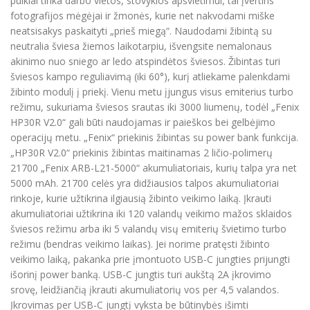
puikiai tinka darbo vietos, stovyklos apšvietimui, tai įvertins
fotografijos mėgėjai ir žmonės, kurie net nakvodami miške
neatsisakys paskaityti „prieš miegą“. Naudodami žibintą su
neutralia šviesa žiemos laikotarpiu, išvengsite nemalonaus
akinimo nuo sniego ar ledo atspindėtos šviesos. Žibintas turi
šviesos kampo reguliavimą (iki 60°), kurį atliekame palenkdami
žibinto modulį į priekį. Vienu metu įjungus visus emiterius turbo
režimu, sukuriama šviesos srautas iki 3000 liumenų, todėl „Fenix
HP30R V2.0“ gali būti naudojamas ir paieškos bei gelbėjimo
operacijų metu. „Fenix“ priekinis žibintas su power bank funkcija.
„HP30R V2.0“ priekinis žibintas maitinamas 2 ličio-polimerų
21700 „Fenix ARB-L21-5000“ akumuliatoriais, kurių talpa yra net
5000 mAh. 21700 celės yra didžiausios talpos akumuliatoriai
rinkoje, kurie užtikrina ilgiausią žibinto veikimo laiką. Įkrauti
akumuliatoriai užtikrina iki 120 valandų veikimo mažos sklaidos
šviesos režimu arba iki 5 valandų visų emiterių švietimo turbo
režimu (bendras veikimo laikas). Jei norime pratęsti žibinto
veikimo laiką, pakanka prie įmontuoto USB-C jungties prijungti
išorinį power banką. USB-C jungtis turi aukštą 2A įkrovimo
srovę, leidžiančią įkrauti akumuliatorių vos per 4,5 valandos.
Įkrovimas per USB-C jungtį vyksta be būtinybės išimti