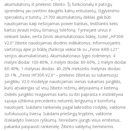
akumuliatorių iš priekinio žibinto. Šį funkcionalų ir patogų
sprendimą jau įvertino daugelis kalnų entuziastų, išgyvenimo
specialistų ir turistų. 21700 akumuliatorių dėklas gali būti
naudojamas kaip nešiojamas power bankas, leidžiantis kelis
kartus įkrauti mūsų išmanųjį telefoną. Tyrinėjant urvus ir
veikiant lauke, verta žinoti akumuliatoriaus būklę, todėl „HP30R
V2.0“ žibinte naudojamas diodinis indikatorius, informuojantis
vartotoją apie jo būklę (funkcija veikia tik su „Fenix ARB-L21“
serijos akumuliatoriais). Akumuliatoriaus lygio rodmenys: 4
mėlyni diodai: 100-80%, 3 mėlyni diodai: 80-60%, 2 mėlyni diodai:
60-40%, 1 mėlynas diodas: 40-20% mirksintis mėlynas diodas:
20-1%. „Fenix HP30R V2.0“ – priekinis žibintas su sukamuoju
jungikliu. V2.0 modelyje naudojamas vienas sukamas jungiklis,
kuris atsakingas už visų žibinto režimų aktyvavimą ir keitimą.
Didelis jungiklio reagavimas kartu su itin paprasta ir instinktyvia
sąsaja užtikrina precedento neturintį lengvumą ir komfortą
naudojant. Sukdami rankenėlę pagal laikrodžio rodyklę, valdome
sufokusuotą šviesą. Sukdami priešingą kryptimi, valdome
išsklaidyto šviesos ryškumą. Norėdami įjungti visus emiterius,
pakanka paspausti rankenėlę. Žibinto valdymą žieminėmis