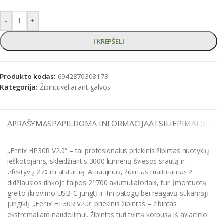
-
+
Į KREPŠELĮ
Produkto kodas:
6942870308173
Kategorija:
Žibintuvėliai ant galvos
APRAŠYMAS
PAPILDOMA INFORMACIJA
ATSILIEPIMAI (0)
S
„Fenix HP30R V2.0“ – tai profesionalus priekinis žibintas nuotykių
ieškotojams, skleidžiantis 3000 liumenų šviesos srautą ir
efektyvų 270 m atstumą. Atnaujinus, žibintas maitinamas 2
didžiausios rinkoje talpos 21700 akumuliatoriais, turi įmontuotą
greito įkrovimo USB-C jungtį ir itin patogų bei reagavų sukamąjį
jungiklį. „Fenix HP30R V2.0“ priekinis žibintas – žibintas
ekstremaliam naudojimui. Žibintas turi tvirtą korpusą iš aviacinio