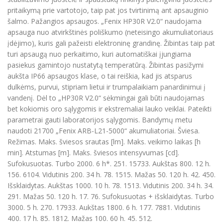
pritaikymą prie vartotojo, taip pat jos tvirtinimą ant apsauginio
šalmo. Pažangios apsaugos. „Fenix HP30R V2.0“ naudojama
apsauga nuo atvirkštinės poliškumo (neteisingo akumuliatoriaus
įdėjimo), kuris gali pažeisti elektroninę grandinę. Žibintas taip pat
turi apsaugą nuo perkaitimo, kuri automatiškai įjungiama
pasiekus gamintojo nustatytą temperatūrą. Žibintas pasižymi
aukšta IP66 apsaugos klase, o tai reiškia, kad jis atsparus
dulkėms, purvui, stipriam lietui ir trumpalaikiam panardinimui į
vandenį. Dėl to „HP30R V2.0“ sėkmingai gali būti naudojamas
bet kokiomis oro sąlygomis ir ekstremaliai lauko veiklai. Pateikti
parametrai gauti laboratorijos sąlygomis. Bandymų metu
naudoti 21700 „Fenix ARB-L21-5000“ akumuliatoriai. Šviesa.
Režimas. Maks. šviesos srautas [lm]. Maks. veikimo laikas [h
min]. Atstumas [m]. Maks. šviesos intensyvumas [cd].
Sufokusuotas. Turbo 2000. 6 h*. 251. 15733. Aukštas 800. 12 h.
156. 6104. Vidutinis 200. 34 h. 78. 1515. Mažas 50. 120 h. 42. 450.
Išsklaidytas. Aukštas 1000. 10 h. 78. 1513. Vidutinis 200. 34 h. 34.
291. Mažas 50. 120 h. 17. 76. Sufokusuotas + išsklaidytas. Turbo
3000. 5 h. 270. 17933. Aukštas 1800. 6 h. 177. 7881. Vidutinis
400. 17 h. 85. 1812. Mažas 100. 60 h. 45. 512.