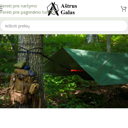
Pereiti prie naršymo
Pereiti prie pagrindinio turinio
0642
Pradžia
/
Produktai su žymomis “0642”
Show sidebar
Produktų nerasta.