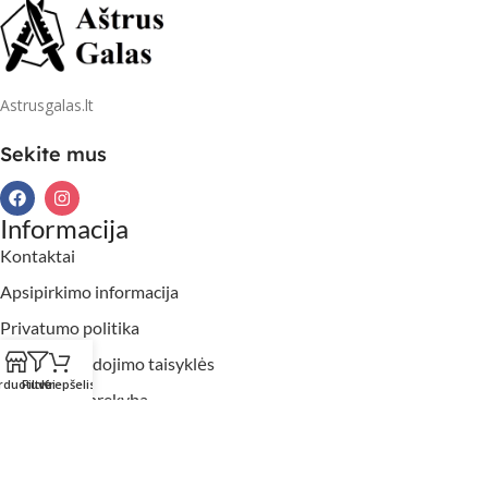
Astrusgalas.lt
Sekite mus
Informacija
Kontaktai
Apsipirkimo informacija
Privatumo politika
Slapukų naudojimo taisyklės
rduotuvė
Filtrai
Krepšelis
Didmeninė prekyba
2026 Aštrusgalas.lt. Visos teisės saugomos.