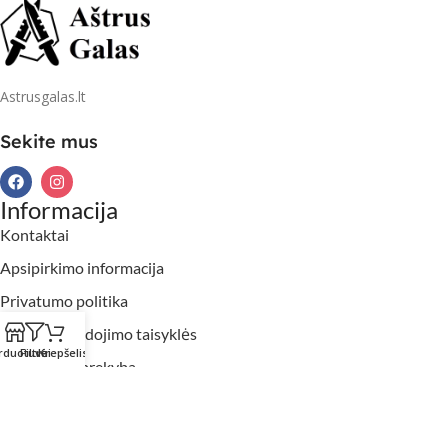
Astrusgalas.lt
Sekite mus
Informacija
Kontaktai
Apsipirkimo informacija
Privatumo politika
Slapukų naudojimo taisyklės
rduotuvė
Filtrai
Krepšelis
Didmeninė prekyba
2026 Aštrusgalas.lt. Visos teisės saugomos.