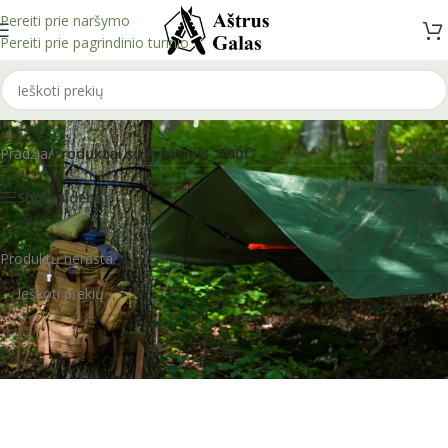
Pereiti prie naršymo
Pereiti prie pagrindinio turinio
500f
Pradžia
/
Produktai su žymomis “500f”
Show sidebar
Produktų nerasta.