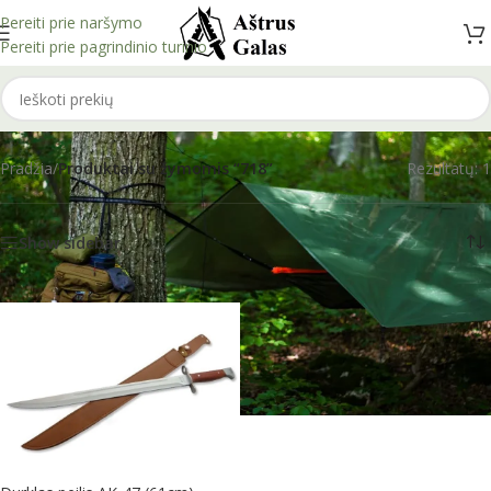
Pereiti prie naršymo
Pereiti prie pagrindinio turinio
718
Pradžia
/
Produktai su žymomis “718”
Rezultatų: 1
Show sidebar