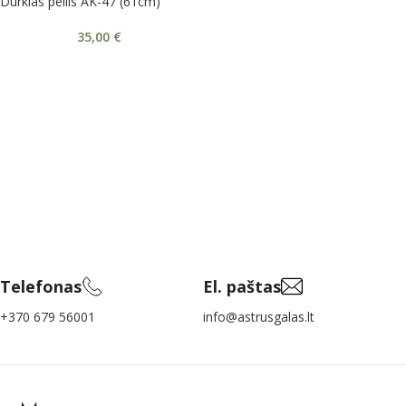
Durklas peilis AK-47 (61cm)
35,00
€
Telefonas
El. paštas
+370 679 56001
info@astrusgalas.lt