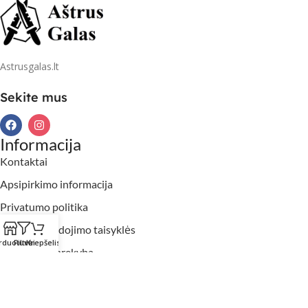
Astrusgalas.lt
Sekite mus
Informacija
Kontaktai
Apsipirkimo informacija
Privatumo politika
Slapukų naudojimo taisyklės
rduotuvė
Filtrai
Krepšelis
Didmeninė prekyba
2026 Aštrusgalas.lt. Visos teisės saugomos.