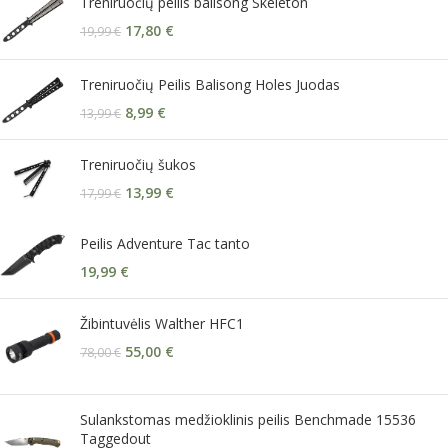
Treniruočių peilis balisong Skeleton
17,80
€
19,99
€
Treniruočių Peilis Balisong Holes Juodas
8,99
€
13,99
€
Treniruočių šukos
13,99
€
17,99
€
Peilis Adventure Tac tanto
19,99
€
Žibintuvėlis Walther HFC1
55,00
€
78,00
€
Sulankstomas medžioklinis peilis Benchmade 15536
Taggedout