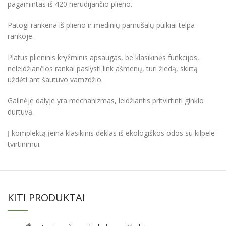
pagamintas iš 420 nerūdijančio plieno.
Patogi rankena iš plieno ir medinių pamušalų puikiai telpa
rankoje.
Platus plieninis kryžminis apsaugas, be klasikinės funkcijos,
neleidžiančios rankai paslysti link ašmenų, turi žiedą, skirtą
uždėti ant šautuvo vamzdžio.
Galinėje dalyje yra mechanizmas, leidžiantis pritvirtinti ginklo
durtuvą.
Į komplektą įeina klasikinis dėklas iš ekologiškos odos su kilpele
tvirtinimui.
KITI PRODUKTAI