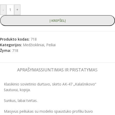
-
+
Į KREPŠELĮ
Produkto kodas:
718
Kategorijos:
Medžiokliniai
,
Peiliai
Žyma:
718
APRAŠYMAS
SIUNTIMAS IR PRISTATYMAS
Klasikinio sovietinio durtuvo, skirto AK-47 „Kalašnikovo“
šautuvui, kopija.
Sunkus, labai tvirtas.
Masyvus peiliukas su modelio spaustuko profiliu buvo