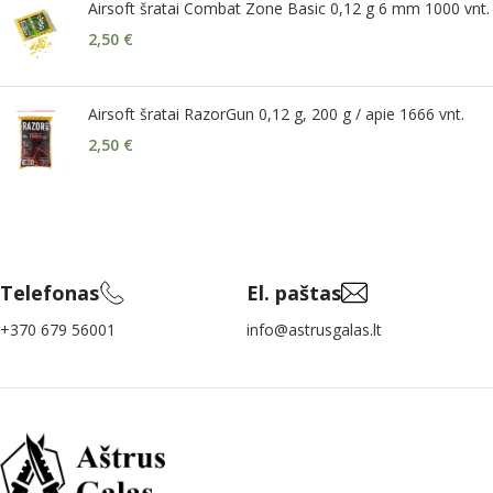
Airsoft šratai Combat Zone Basic 0,12 g 6 mm 1000 vnt.
2,50
€
Airsoft šratai RazorGun 0,12 g, 200 g / apie 1666 vnt.
2,50
€
Telefonas
El. paštas
+370 679 56001
info@astrusgalas.lt