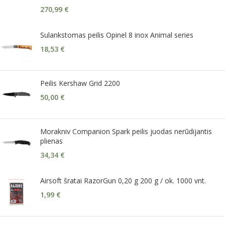
270,99
€
Sulankstomas peilis Opinel 8 inox Animal series
18,53
€
Peilis Kershaw Grid 2200
50,00
€
Morakniv Companion Spark peilis juodas nerūdijantis
plienas
34,34
€
Airsoft šratai RazorGun 0,20 g 200 g / ok. 1000 vnt.
1,99
€