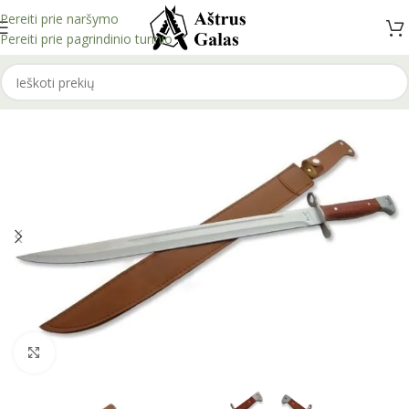
Pereiti prie naršymo
Pereiti prie pagrindinio turinio
Spustelėkite, kad padidintumėte