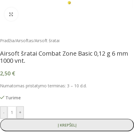
Spustelėkite, kad padidintumėte
Pradžia
/
Airsoftas
/
Airsoft šratai
Airsoft šratai Combat Zone Basic 0,12 g 6 mm
1000 vnt.
2,50
€
Numatomas pristatymo terminas: 3 – 10 d.d.
Turime
-
+
Į KREPŠELĮ