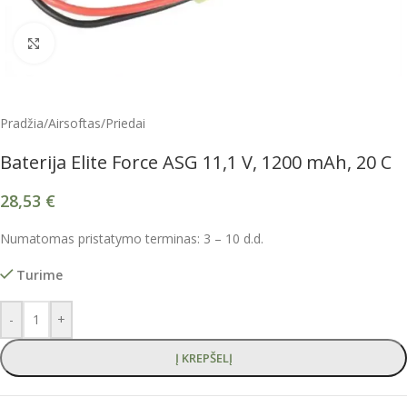
Spustelėkite, kad padidintumėte
Pradžia
/
Airsoftas
/
Priedai
Baterija Elite Force ASG 11,1 V, 1200 mAh, 20 C
28,53
€
Numatomas pristatymo terminas: 3 – 10 d.d.
Turime
-
+
Į KREPŠELĮ