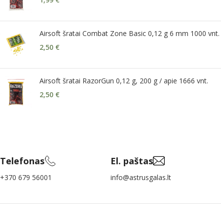
Airsoft šratai Combat Zone Basic 0,12 g 6 mm 1000 vnt.
2,50
€
Airsoft šratai RazorGun 0,12 g, 200 g / apie 1666 vnt.
2,50
€
Telefonas
El. paštas
+370 679 56001
info@astrusgalas.lt