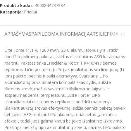
Produkto kodas:
4000844737984
Kategorija:
Priedai
APRAŠYMAS
PAPILDOMA INFORMACIJA
ATSILIEPIMAI (0)
S
Elite Force 11,1 V, 1200 mAh, 20 C akumuliatorius yra „stick“
tipo ličio polimerų paketas, skirtas elektriniams ASG karabinams
maitinti. Paketas tinka „Heckler & Koch“ HK416/417 šeimos
replikoms. Ličio polimerų (LiPo) akumuliatorius yra ličio jonų (Li-
Ion) paketo įpėdinis ir puiki alternatyva. Svarbiausi LiPo
akumuliatorių privalumai yra kompaktiškas dydis, aukšta
iškrovos srovė, mažas savaiminio išsikrovimo laipsnis ir
atsparumas žemai temperatūrai. „Elite Force“ LiPo
akumuliatoriai elektrinėms replikoms: nedideli matmenys
išlaikant aukštą srovės efektyvumą leidžia parinkti paketą beveik
bet kokiai AEG replikai. LiPo akumuliatoriai neturi „atminties
efekto“, todėl juos galima krauti be jokio išankstinio iškrovimo.
Priešingai nei kitų tipų akumuliatorių atveju, dažnas LiPo paketo