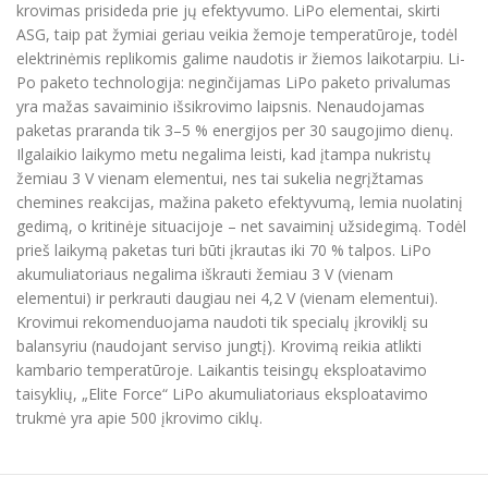
krovimas prisideda prie jų efektyvumo. LiPo elementai, skirti
ASG, taip pat žymiai geriau veikia žemoje temperatūroje, todėl
elektrinėmis replikomis galime naudotis ir žiemos laikotarpiu. Li-
Po paketo technologija: neginčijamas LiPo paketo privalumas
yra mažas savaiminio išsikrovimo laipsnis. Nenaudojamas
paketas praranda tik 3–5 % energijos per 30 saugojimo dienų.
Ilgalaikio laikymo metu negalima leisti, kad įtampa nukristų
žemiau 3 V vienam elementui, nes tai sukelia negrįžtamas
chemines reakcijas, mažina paketo efektyvumą, lemia nuolatinį
gedimą, o kritinėje situacijoje – net savaiminį užsidegimą. Todėl
prieš laikymą paketas turi būti įkrautas iki 70 % talpos. LiPo
akumuliatoriaus negalima iškrauti žemiau 3 V (vienam
elementui) ir perkrauti daugiau nei 4,2 V (vienam elementui).
Krovimui rekomenduojama naudoti tik specialų įkroviklį su
balansyriu (naudojant serviso jungtį). Krovimą reikia atlikti
kambario temperatūroje. Laikantis teisingų eksploatavimo
taisyklių, „Elite Force“ LiPo akumuliatoriaus eksploatavimo
trukmė yra apie 500 įkrovimo ciklų.