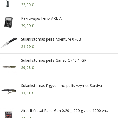
22,00
€
Pakrovėjas Fenix ARE-A4
39,99
€
Sulankstomas peilis Adenture 076B
21,99
€
Sulankstomas peilis Ganzo G743-1-GR
29,03
€
Sulankstomas išgyvenimo peilis Azymut Survival
11,81
€
Airsoft šratai RazorGun 0,20 g 200 g / ok. 1000 vnt.
1,99
€