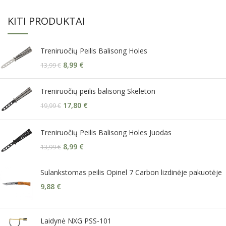
KITI PRODUKTAI
Treniruočių Peilis Balisong Holes
8,99
€
13,99
€
Treniruočių peilis balisong Skeleton
17,80
€
19,99
€
Treniruočių Peilis Balisong Holes Juodas
8,99
€
13,99
€
Sulankstomas peilis Opinel 7 Carbon lizdinėje pakuotėje
9,88
€
Laidynė NXG PSS-101