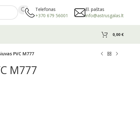
Telefonas
El. paštas
+370 679 56001
info@astrusgalas.lt
0,00
€
siuvas PVC M777
VC M777