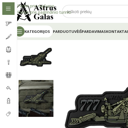
Pereiti prie naršymo
Pereiti prie pagrindinio turinio
KATEGORIJOS
PARDUOTUVĖ
IŠPARDAVIMAS
KONTAKTAI