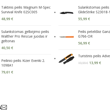
Taktinis peilis Magnum M-Spec
Sulankstomas peilis
Survival Knife 02SC005
GlideStrike S23018-
48,99
€
55,99
€
Sulankstomas gelbėjimo peilis
Peilis peteliškė Gan
Walther Pro Rescue juodas ir
G766-OR
geltonas
56,99
€
40,50
€
Turistinis peilis Ad
Peilinio peilis Kizer Evenki 2.
13,99
€
19,99
€
1098A1
79,61
€
s