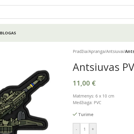
BLOGAS
Pradžia
/
Apranga
/
Antsiuvai
/
Ant
Antsiuvas P
11,00
€
Matmenys: 6 x 10 cm
Medžiaga: PVC
Turime
-
+