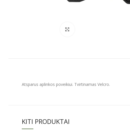
Spustelėkite, kad padidintumėt
Atsparus aplinkos poveikiui. Tvirtinamas Velcro.
KITI PRODUKTAI