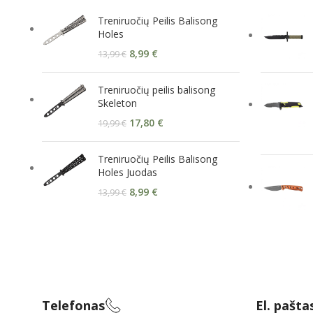
Treniruočių Peilis Balisong
Holes
8,99
€
13,99
€
Treniruočių peilis balisong
Skeleton
17,80
€
19,99
€
Treniruočių Peilis Balisong
Holes Juodas
8,99
€
13,99
€
Telefonas
El. pašta