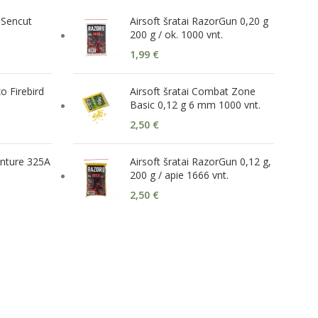
 Sencut
Airsoft šratai RazorGun 0,20 g
1
200 g / ok. 1000 vnt.
1,99
€
zo Firebird
Airsoft šratai Combat Zone
Basic 0,12 g 6 mm 1000 vnt.
2,50
€
venture 325A
Airsoft šratai RazorGun 0,12 g,
200 g / apie 1666 vnt.
2,50
€