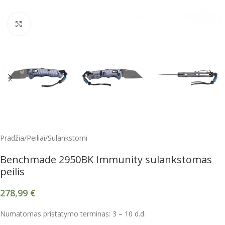
Spustelėkite, kad padidintumėte
Pradžia
/
Peiliai
/
Sulankstomi
Benchmade 2950BK Immunity sulankstomas
peilis
278,99
€
Numatomas pristatymo terminas: 3 – 10 d.d.