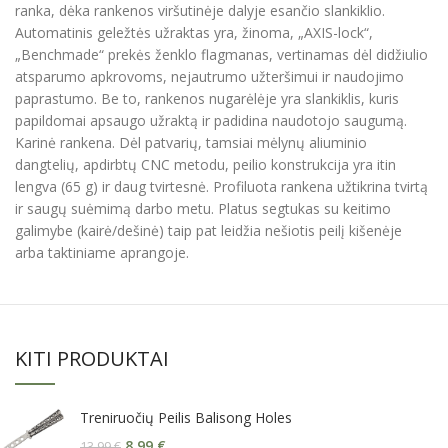
ranka, dėka rankenos viršutinėje dalyje esančio slankiklio.
Automatinis geležtės užraktas yra, žinoma, „AXIS-lock“,
„Benchmade“ prekės ženklo flagmanas, vertinamas dėl didžiulio
atsparumo apkrovoms, nejautrumo užteršimui ir naudojimo
paprastumo. Be to, rankenos nugarėlėje yra slankiklis, kuris
papildomai apsaugo užraktą ir padidina naudotojo saugumą.
Karinė rankena. Dėl patvarių, tamsiai mėlynų aliuminio
dangtelių, apdirbtų CNC metodu, peilio konstrukcija yra itin
lengva (65 g) ir daug tvirtesnė. Profiluota rankena užtikrina tvirtą
ir saugų suėmimą darbo metu. Platus segtukas su keitimo
galimybe (kairė/dešinė) taip pat leidžia nešiotis peilį kišenėje
arba taktiniame aprangoje.
KITI PRODUKTAI
Treniruočių Peilis Balisong Holes
8,99
€
13,99
€