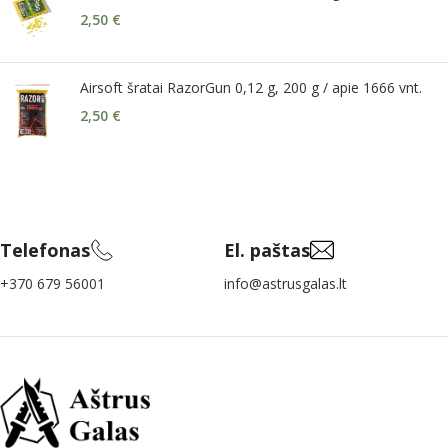
2,50
€
Airsoft šratai RazorGun 0,12 g, 200 g / apie 1666 vnt.
2,50
€
Telefonas
El. paštas
+370 679 56001
info@astrusgalas.lt