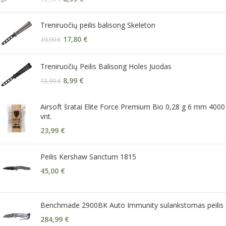
Treniruočių peilis balisong Skeleton
17,80
€
19,99
€
Treniruočių Peilis Balisong Holes Juodas
8,99
€
13,99
€
Airsoft šratai Elite Force Premium Bio 0,28 g 6 mm 4000
vnt.
23,99
€
Peilis Kershaw Sanctum 1815
45,00
€
Benchmade 2900BK Auto Immunity sulankstomas peilis
284,99
€