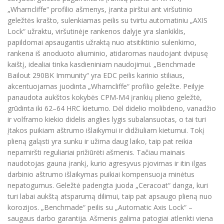
„Wharncliffe“ profilio ašmenys, įranta pirštui ant viršutinio
geležtės krašto, sulenkiamas peilis su tvirtu automatiniu „AXIS
Lock“ užraktu, viršutinėje rankenos dalyje yra slankiklis,
papildomai apsaugantis užraktą nuo atsitiktinio sulenkimo,
rankena iš anoduoto aliuminio, atidaromas naudojant dvipusę
kaištį, idealiai tinka kasdieniniam naudojimui. „Benchmade
Bailout 290BK Immunity“ yra EDC peilis karinio stiliaus,
akcentuojamas juodinta „Wharncliffe“ profilio geležte. Peilyje
panaudota aukštos kokybės CPM-M4 įrankių plieno geležtė,
grūdinta iki 62–64 HRC kietumo. Dėl didelio molibdeno, vanadžio
ir volframo kiekio didelis anglies lygis subalansuotas, o tai turi
įtakos puikiam aštrumo išlaikymui ir didžiuliam kietumui. Tokį
plieną galąsti yra sunku ir užima daug laiko, taip pat reikia
nepamiršti reguliariai prižiūrėti ašmenis. Tačiau mainais
naudotojas gauna įrankį, kurio agresyvus pjovimas ir itin ilgas
darbinio aštrumo išlaikymas puikiai kompensuoja minėtus
nepatogumus. Geležtė padengta juoda „Ceracoat“ danga, kuri
turi labai aukštą atsparumą dilimui, taip pat apsaugo plieną nuo
korozijos. „Benchmade“ peilis su „Automatic Axis Lock“ –
saugaus darbo garantija. Ašmenis galima patogiai atlenkti viena