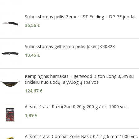
Sulankstomas peilis Gerber LST Folding – DP PE juodas
36,56
€
Sulankstomas gelbėjimo peilis Joker JKR0323
10,45
€
Kempinginis hamakas TigerWood Bizon Long 3,5m su
tinkleliu nuo uodų, alyvuogių spalvos
124,67
€
Airsoft šratai RazorGun 0,20 g 200 g / ok. 1000 vnt.
1,99
€
Airsoft šratai Combat Zone Basic 0,12 g 6 mm 1000 vnt.