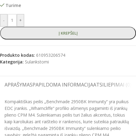
Turime
-
+
Į KREPŠELĮ
Produkto kodas:
610953206574
Kategorija:
Sulankstomi
APRAŠYMAS
PAPILDOMA INFORMACIJA
ATSILIEPIMAI (0)
S
Kompaktiškas peilis „Benchmade 2950BK Immunity“ yra puikus
EDC įrankis. „Wharncliffe“ profilio ašmenys pagaminti iš įrankių
plieno CPM M4. Sulenkiamas peilis turi žalius akcentus, tokius
kaip karoliukas ant raištelio ir rankenos, kurie suteikia patrauklią
išvaizdą. „Benchmade 2950BK Immunity“ sulenkiamo peilio
savybės: geležtė pagaminta iš įrankių plieno CPM M4,