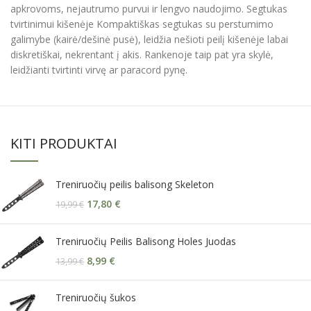
apkrovoms, nejautrumo purvui ir lengvo naudojimo. Segtukas
tvirtinimui kišenėje Kompaktiškas segtukas su perstumimo
galimybe (kairė/dešinė pusė), leidžia nešioti peilį kišenėje labai
diskretiškai, nekrentant į akis. Rankenoje taip pat yra skylė,
leidžianti tvirtinti virvę ar paracord pynę.
KITI PRODUKTAI
Treniruočių peilis balisong Skeleton
17,80
€
19,99
€
Treniruočių Peilis Balisong Holes Juodas
8,99
€
13,99
€
Treniruočių šukos