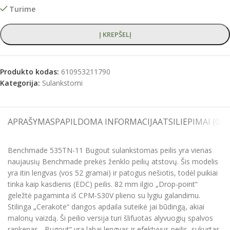
Turime
Į KREPŠELĮ
Produkto kodas:
610953211790
Kategorija:
Sulankstomi
APRAŠYMAS
PAPILDOMA INFORMACIJA
ATSILIEPIMAI (0)
S
Benchmade 535TN-11 Bugout sulankstomas peilis yra vienas
naujausių Benchmade prekės ženklo peilių atstovų. Šis modelis
yra itin lengvas (vos 52 gramai) ir patogus nešiotis, todėl puikiai
tinka kaip kasdienis (EDC) peilis. 82 mm ilgio „Drop-point“
geležtė pagaminta iš CPM-S30V plieno su lygiu galandimu.
Stilinga „Cerakote“ dangos apdaila suteikė jai būdingą, akiai
malonų vaizdą. Ši peilio versija turi šlifuotas alyvuogių spalvos
rankenas. „Bugout“ yra labai lengvas ir efektyvus peilis, sukurtas