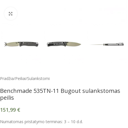
Spustelėkite, kad padidintumėte
Pradžia
/
Peiliai
/
Sulankstomi
Benchmade 535TN-11 Bugout sulankstomas
peilis
151,99
€
Numatomas pristatymo terminas: 3 – 10 d.d.