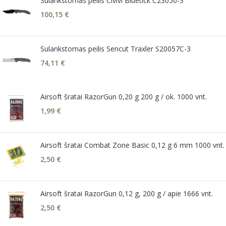
Sulankstomas peilis Civivi Bluetick C23050-3
100,15
€
Sulankstomas peilis Sencut Traxler S20057C-3
74,11
€
Airsoft šratai RazorGun 0,20 g 200 g / ok. 1000 vnt.
1,99
€
Airsoft šratai Combat Zone Basic 0,12 g 6 mm 1000 vnt.
2,50
€
Airsoft šratai RazorGun 0,12 g, 200 g / apie 1666 vnt.
2,50
€