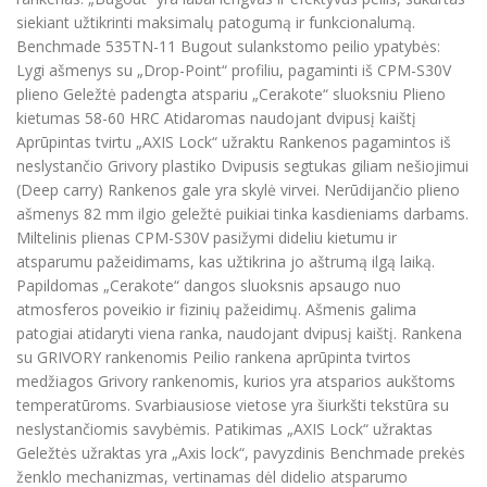
siekiant užtikrinti maksimalų patogumą ir funkcionalumą.
Benchmade 535TN-11 Bugout sulankstomo peilio ypatybės:
Lygi ašmenys su „Drop-Point“ profiliu, pagaminti iš CPM-S30V
plieno Geležtė padengta atspariu „Cerakote“ sluoksniu Plieno
kietumas 58-60 HRC Atidaromas naudojant dvipusį kaištį
Aprūpintas tvirtu „AXIS Lock“ užraktu Rankenos pagamintos iš
neslystančio Grivory plastiko Dvipusis segtukas giliam nešiojimui
(Deep carry) Rankenos gale yra skylė virvei. Nerūdijančio plieno
ašmenys 82 mm ilgio geležtė puikiai tinka kasdieniams darbams.
Miltelinis plienas CPM-S30V pasižymi dideliu kietumu ir
atsparumu pažeidimams, kas užtikrina jo aštrumą ilgą laiką.
Papildomas „Cerakote“ dangos sluoksnis apsaugo nuo
atmosferos poveikio ir fizinių pažeidimų. Ašmenis galima
patogiai atidaryti viena ranka, naudojant dvipusį kaištį. Rankena
su GRIVORY rankenomis Peilio rankena aprūpinta tvirtos
medžiagos Grivory rankenomis, kurios yra atsparios aukštoms
temperatūroms. Svarbiausiose vietose yra šiurkšti tekstūra su
neslystančiomis savybėmis. Patikimas „AXIS Lock“ užraktas
Geležtės užraktas yra „Axis lock“, pavyzdinis Benchmade prekės
ženklo mechanizmas, vertinamas dėl didelio atsparumo