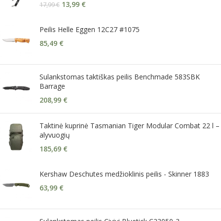
13,99
€
17,99
€
Peilis Helle Eggen 12C27 #1075
85,49
€
Sulankstomas taktiškas peilis Benchmade 583SBK
Barrage
208,99
€
Taktinė kuprinė Tasmanian Tiger Modular Combat 22 l –
alyvuogių
185,69
€
Kershaw Deschutes medžioklinis peilis - Skinner 1883
63,99
€