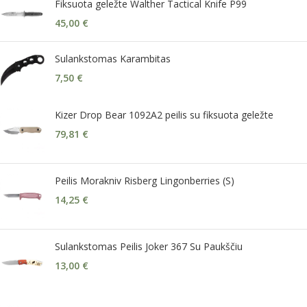
Fiksuota geležte Walther Tactical Knife P99
45,00
€
Sulankstomas Karambitas
7,50
€
Kizer Drop Bear 1092A2 peilis su fiksuota geležte
79,81
€
Peilis Morakniv Risberg Lingonberries (S)
14,25
€
Sulankstomas Peilis Joker 367 Su Paukščiu
13,00
€