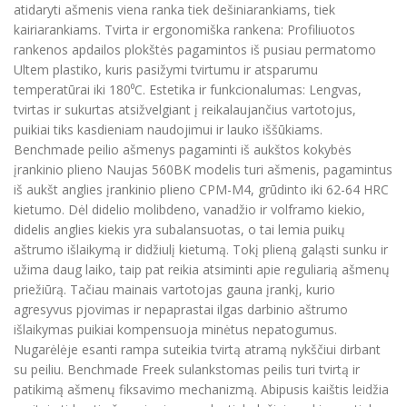
atidaryti ašmenis viena ranka tiek dešiniarankiams, tiek
kairiarankiams. Tvirta ir ergonomiška rankena: Profiliuotos
rankenos apdailos plokštės pagamintos iš pusiau permatomo
Ultem plastiko, kuris pasižymi tvirtumu ir atsparumu
temperatūrai iki 180⁰C. Estetika ir funkcionalumas: Lengvas,
tvirtas ir sukurtas atsižvelgiant į reikalaujančius vartotojus,
puikiai tiks kasdieniam naudojimui ir lauko iššūkiams.
Benchmade peilio ašmenys pagaminti iš aukštos kokybės
įrankinio plieno Naujas 560BK modelis turi ašmenis, pagamintus
iš aukšt anglies įrankinio plieno CPM-M4, grūdinto iki 62-64 HRC
kietumo. Dėl didelio molibdeno, vanadžio ir volframo kiekio,
didelis anglies kiekis yra subalansuotas, o tai lemia puikų
aštrumo išlaikymą ir didžiulį kietumą. Tokį plieną galąsti sunku ir
užima daug laiko, taip pat reikia atsiminti apie reguliarią ašmenų
priežiūrą. Tačiau mainais vartotojas gauna įrankį, kurio
agresyvus pjovimas ir nepaprastai ilgas darbinio aštrumo
išlaikymas puikiai kompensuoja minėtus nepatogumus.
Nugarėlėje esanti rampa suteikia tvirtą atramą nykščiui dirbant
su peiliu. Benchmade Freek sulankstomas peilis turi tvirtą ir
patikimą ašmenų fiksavimo mechanizmą. Abipusis kaištis leidžia