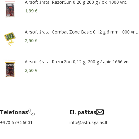
Airsoft šratai RazorGun 0,20 g 200 g / ok. 1000 vnt.
1,99
€
Airsoft šratai Combat Zone Basic 0,12 g 6 mm 1000 vnt.
2,50
€
Airsoft šratai RazorGun 0,12 g, 200 g / apie 1666 vnt.
2,50
€
Telefonas
El. paštas
+370 679 56001
info@astrusgalas.lt