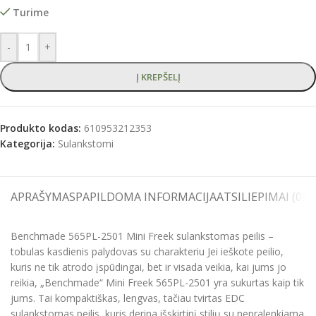
Turime
-
+
Į KREPŠELĮ
Produkto kodas:
610953212353
Kategorija:
Sulankstomi
APRAŠYMAS
PAPILDOMA INFORMACIJA
ATSILIEPIMAI (0)
S
Benchmade 565PL-2501 Mini Freek sulankstomas peilis –
tobulas kasdienis palydovas su charakteriu Jei ieškote peilio,
kuris ne tik atrodo įspūdingai, bet ir visada veikia, kai jums jo
reikia, „Benchmade“ Mini Freek 565PL-2501 yra sukurtas kaip tik
jums. Tai kompaktiškas, lengvas, tačiau tvirtas EDC
sulankstomas peilis, kuris derina išskirtinį stilių su nepralenkiama