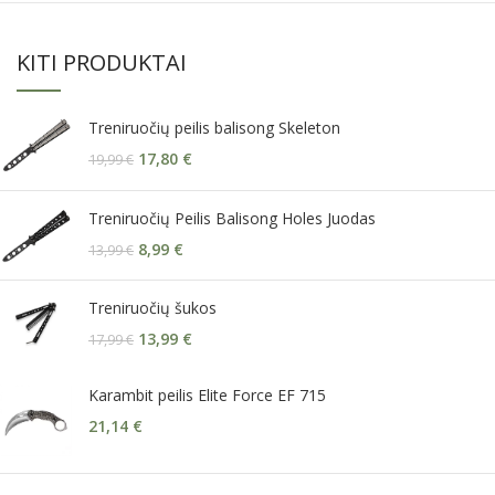
KITI PRODUKTAI
Treniruočių peilis balisong Skeleton
17,80
€
19,99
€
Treniruočių Peilis Balisong Holes Juodas
8,99
€
13,99
€
Treniruočių šukos
13,99
€
17,99
€
Karambit peilis Elite Force EF 715
21,14
€