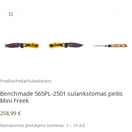
Spustelėkite, kad padidintumėte
Pradžia
/
Peiliai
/
Sulankstomi
Benchmade 565PL-2501 sulankstomas peilis
Mini Freek
258,99
€
Numatomas pristatymo terminas: 3 – 10 d.d.