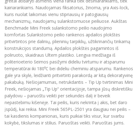
greitai atidaryti ašmenis viena ranka tiek dešiniarankiams, tiek
kairiarankiams. Naudojamas fiksatorius, žinoma, yra Axis-lock,
kuris nuolat laikomas vienu stipriausių ir patogiausių
mechanizmų, naudojamų sulankstomuose peiliuose. Aukštas
Benchmade Mini Freek sulankstomo peilio naudojimo
komfortas Sulankstomo peilio rankenos apdailos plokštės
pritvirtintos prie dalinių, plieninių tarpiklių, užtikrinančių tinkamą
konstrukcijos standumą. Apdailos plokštės pagamintos iš
poliruoto, skaidraus Ultem plastiko. Lengva medžiaga iš
politerioeterio šeimos pasižymi dideliu tvirtumu ir atsparumu
temperatūrai iki 180⁰C bei dideliu cheminiu atsparumu. Rankenos
gale yra skylė, leidžianti pritvirtinti parakordą ar kitą dekoratyvinę
pakabuką. Nešiojamumas, netrukdantis – Tip Up tvirtinimas Mini
Freek, nešiojamas „Tip Up“ orientacijoje, tampa jūsų diskretišku
palydovu – paruoštu veikti per sekundės dalį ir beveik
nepastebimu kišenėje. Tai peilis, kuris nekrinta į akis, bet daro
įspūdį, kai reikia. Mini Freek 565PL-2501 yra daugiau nei peilis –
tai kasdienis kompanionas, kuris puikiai tiks visur, kur svarbu
kokybė, tikslumas ir stilius. Paruoštas veikti. Paruoštas jums.