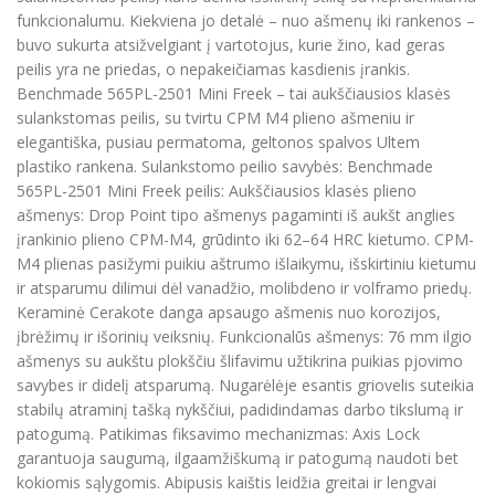
funkcionalumu. Kiekviena jo detalė – nuo ašmenų iki rankenos –
buvo sukurta atsižvelgiant į vartotojus, kurie žino, kad geras
peilis yra ne priedas, o nepakeičiamas kasdienis įrankis.
Benchmade 565PL-2501 Mini Freek – tai aukščiausios klasės
sulankstomas peilis, su tvirtu CPM M4 plieno ašmeniu ir
elegantiška, pusiau permatoma, geltonos spalvos Ultem
plastiko rankena. Sulankstomo peilio savybės: Benchmade
565PL-2501 Mini Freek peilis: Aukščiausios klasės plieno
ašmenys: Drop Point tipo ašmenys pagaminti iš aukšt anglies
įrankinio plieno CPM-M4, grūdinto iki 62–64 HRC kietumo. CPM-
M4 plienas pasižymi puikiu aštrumo išlaikymu, išskirtiniu kietumu
ir atsparumu dilimui dėl vanadžio, molibdeno ir volframo priedų.
Keraminė Cerakote danga apsaugo ašmenis nuo korozijos,
įbrėžimų ir išorinių veiksnių. Funkcionalūs ašmenys: 76 mm ilgio
ašmenys su aukštu plokščiu šlifavimu užtikrina puikias pjovimo
savybes ir didelį atsparumą. Nugarėlėje esantis griovelis suteikia
stabilų atraminį tašką nykščiui, padidindamas darbo tikslumą ir
patogumą. Patikimas fiksavimo mechanizmas: Axis Lock
garantuoja saugumą, ilgaamžiškumą ir patogumą naudoti bet
kokiomis sąlygomis. Abipusis kaištis leidžia greitai ir lengvai