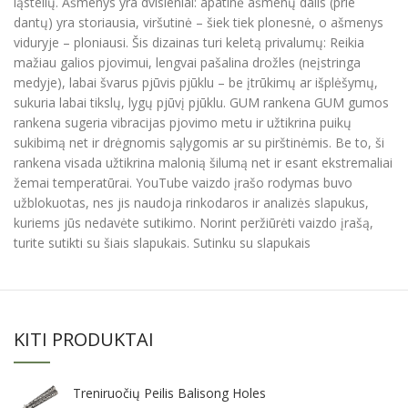
ląstelių. Ašmenys yra dvisieniai: apatinė ašmenų dalis (prie
dantų) yra storiausia, viršutinė – šiek tiek plonesnė, o ašmenys
viduryje – ploniausi. Šis dizainas turi keletą privalumų: Reikia
mažiau galios pjovimui, lengvai pašalina drožles (neįstringa
medyje), labai švarus pjūvis pjūklu – be įtrūkimų ar išplėšymų,
sukuria labai tikslų, lygų pjūvį pjūklu. GUM rankena GUM gumos
rankena sugeria vibracijas pjovimo metu ir užtikrina puikų
sukibimą net ir drėgnomis sąlygomis ar su pirštinėmis. Be to, ši
rankena visada užtikrina malonią šilumą net ir esant ekstremaliai
žemai temperatūrai. YouTube vaizdo įrašo rodymas buvo
užblokuotas, nes jis naudoja rinkodaros ir analizės slapukus,
kuriems jūs nedavėte sutikimo. Norint peržiūrėti vaizdo įrašą,
turite sutikti su šiais slapukais. Sutinku su slapukais
KITI PRODUKTAI
Treniruočių Peilis Balisong Holes