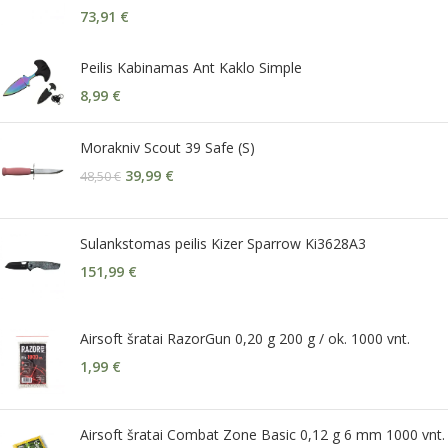
73,91
€
Peilis Kabinamas Ant Kaklo Simple
8,99
€
Morakniv Scout 39 Safe (S)
39,99
€
48,50
€
Sulankstomas peilis Kizer Sparrow Ki3628A3
151,99
€
Airsoft šratai RazorGun 0,20 g 200 g / ok. 1000 vnt.
1,99
€
Airsoft šratai Combat Zone Basic 0,12 g 6 mm 1000 vnt.