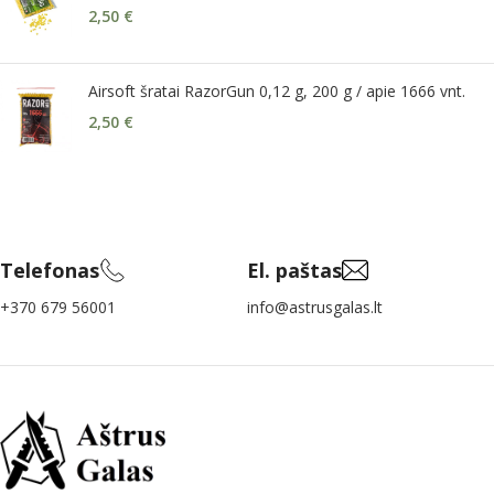
2,50
€
Airsoft šratai RazorGun 0,12 g, 200 g / apie 1666 vnt.
2,50
€
Telefonas
El. paštas
+370 679 56001
info@astrusgalas.lt