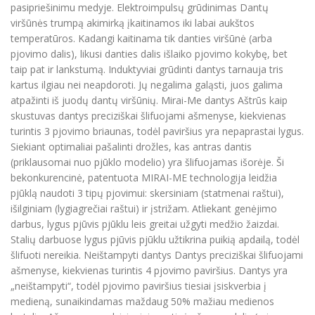
pasipriešinimu medyje. Elektroimpulsų grūdinimas Dantų
viršūnės trumpą akimirką įkaitinamos iki labai aukštos
temperatūros. Kadangi kaitinama tik danties viršūnė (arba
pjovimo dalis), likusi danties dalis išlaiko pjovimo kokybę, bet
taip pat ir lankstumą. Induktyviai grūdinti dantys tarnauja tris
kartus ilgiau nei neapdoroti. Jų negalima galąsti, juos galima
atpažinti iš juodų dantų viršūnių. Mirai-Me dantys Aštrūs kaip
skustuvas dantys preciziškai šlifuojami ašmenyse, kiekvienas
turintis 3 pjovimo briaunas, todėl paviršius yra nepaprastai lygus.
Siekiant optimaliai pašalinti drožles, kas antras dantis
(priklausomai nuo pjūklo modelio) yra šlifuojamas išorėje. Ši
bekonkurencinė, patentuota MIRAI-ME technologija leidžia
pjūklą naudoti 3 tipų pjovimui: skersiniam (statmenai raštui),
išilginiam (lygiagrečiai raštui) ir įstrižam. Atliekant genėjimo
darbus, lygus pjūvis pjūklu leis greitai užgyti medžio žaizdai.
Stalių darbuose lygus pjūvis pjūklu užtikrina puikią apdailą, todėl
šlifuoti nereikia. Neištampyti dantys Dantys preciziškai šlifuojami
ašmenyse, kiekvienas turintis 4 pjovimo paviršius. Dantys yra
„neištampyti“, todėl pjovimo paviršius tiesiai įsiskverbia į
medieną, sunaikindamas maždaug 50% mažiau medienos