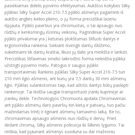
pasiekiamas didelis pjovimo efektyvumas. Aukštos kokybės Silky
pjūklas Silky Super Accel 210-7.5 pjūklo ašmenys pagaminti iš
aukšto anglies kiekio plieno, o jų forma preciziškai lazeriu
išpjauta. Pjūklo paviršius yra chromuotas, o tai apsaugo nuo
rūdžių ir kenksmingų išorinių veiksnių. Pagrindiniai Super Accel
pjūklo privalumai yra į keturias plokštumas šlifuoti dantys ir
ergonomiška rankena. Siekiant išvengti dantų išlūžimo,
sukietinami tik dantų kraštai, likusi jų dalis yra minkšta ir lanksti.
Preciziškas šlifavimas smėlio laikrodžio forma neleidžia pjūklui
užstrigti pjovimo metu. Patogus ir saugus pjūklo
transportavimas Rankinis pjūklas Silky Super Accel 210-7.5 turi
210 mm ilgio ašmenis, ant kurių yra 7,5 dantų 30 mm ašmenų
ilgio. Pjūklas sulankstomas taip, kad aštrūs dantys būtų paslėpti
rankenoje. Tai leidžia saugiai transportuoti įrankį kuprinėje ar
įrankių dėkle. Technologijos Chromuota apdaila Chromavimas
ant pjūklo ašmenų daro paviršių itin kietą ir patvarų, tuo pačiu
mažindamas trintį ir ilginant ašmenų tarnavimo laiką. Be to,
chromavimas apsaugo ašmenis nuo rūdžių ir dervų. Prieš
dedant chromą, Silky ašmenis poliruoja iki šilkinio lygumo. Tai
reiškia, kad pjaunant ašmenys susiduria su dar mažesniu