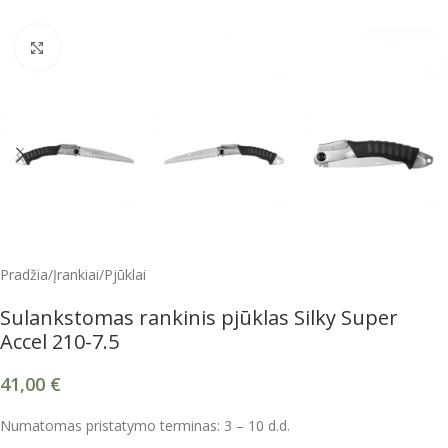
Spustelėkite, kad padidintumėte
Pradžia
/
Įrankiai
/
Pjūklai
Sulankstomas rankinis pjūklas Silky Super
Accel 210-7.5
41,00
€
Numatomas pristatymo terminas: 3 – 10 d.d.