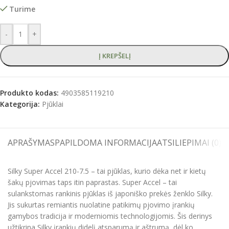
Turime
-
+
Į KREPŠELĮ
Produkto kodas:
4903585119210
Kategorija:
Pjūklai
APRAŠYMAS
PAPILDOMA INFORMACIJA
ATSILIEPIMAI (0)
S
Silky Super Accel 210-7.5 – tai pjūklas, kurio dėka net ir kietų
šakų pjovimas taps itin paprastas. Super Accel – tai
sulankstomas rankinis pjūklas iš japoniško prekės ženklo Silky.
Jis sukurtas remiantis nuolatine patikimų pjovimo įrankių
gamybos tradicija ir moderniomis technologijomis. Šis derinys
užtikrina Silky įrankių didelį atsparumą ir aštrumą, dėl ko