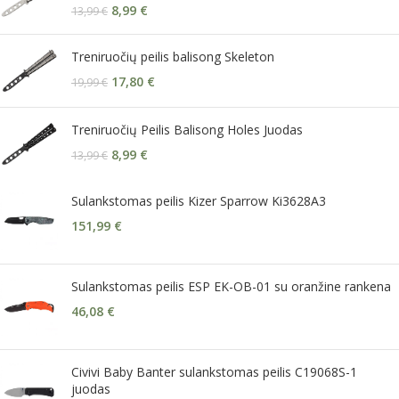
8,99
€
13,99
€
Treniruočių peilis balisong Skeleton
17,80
€
19,99
€
Treniruočių Peilis Balisong Holes Juodas
8,99
€
13,99
€
Sulankstomas peilis Kizer Sparrow Ki3628A3
151,99
€
Sulankstomas peilis ESP EK-OB-01 su oranžine rankena
46,08
€
Civivi Baby Banter sulankstomas peilis C19068S-1
juodas