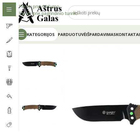
Pereiti prie naršymo
Pereiti prie pagrindinio turinio
KATEGORIJOS
PARDUOTUVĖ
IŠPARDAVIMAS
KONTAKTAI