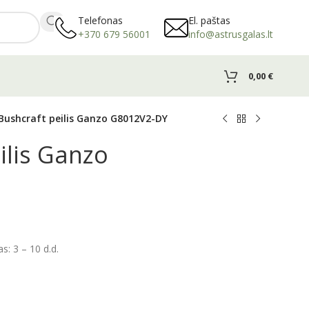
Telefonas
El. paštas
+370 679 56001
info@astrusgalas.lt
0,00
€
Bushcraft peilis Ganzo G8012V2-DY
ilis Ganzo
: 3 – 10 d.d.