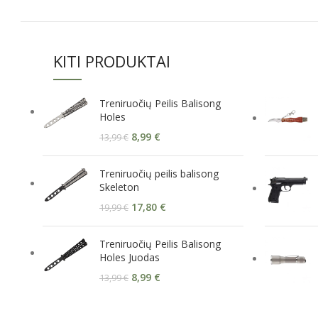
KITI PRODUKTAI
Treniruočių Peilis Balisong
Holes
8,99
€
13,99
€
Treniruočių peilis balisong
Skeleton
17,80
€
19,99
€
Treniruočių Peilis Balisong
Holes Juodas
8,99
€
13,99
€