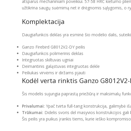
atsparus mechaniniam poveikiui. 57-58 HRC kietumo plien
užtikrina saugų suėmimą net ir drėgnomis sąlygomis, o ry
Komplektacija
Daugiafunkcis dėklas yra esminė šio modelio dalis, suteiki
Ganzo Firebird G8012V2-DY peilis
Daugiafunkcis polimerinis dėklas
Integruotas skiltuvas ugniai
Deimantinis galąstuvas integruotas dėkle
Peiliukas virvėms ir diržams pjauti
Kodėl verta rinktis Ganzo G8012V2
Šis modelis sujungia paprastą priežiūrą ir maksimalų fun
Privalumai:
Ypač tvirta full-tang konstrukcija, galimybė iš
Trūkumai:
Didelis svoris dėl masyvios konstrukcijos gali
Šis peilis yra puikus įrankis tiems, kurie ieško kompromis