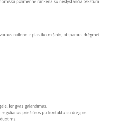
nomiška polimerinė rankena su neslystančia tekstūra
varaus nailono ir plastiko mišinio, atsparaus drėgmei.
s gale, lengvas galandimas.
a reguliarios priežiūros po kontakto su drėgme.
žduotims.