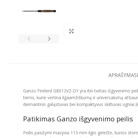
Spustelėkite, kad padidintumėt
APRAŠYMAS
Ganzo Firebird G8012V2-DY yra itin tvirtas išgyvenimo peil
tiems, kurie vertina ilgaamžiškumą ir universalumą atšiaur
deimantinis galąstuvas bei kompaktyvus skiltuvas ugniai įk
Patikimas Ganzo išgyvenimo peilis
Peilis pasižymi masyvia 113 mm ilgio geležte, kurios storis 