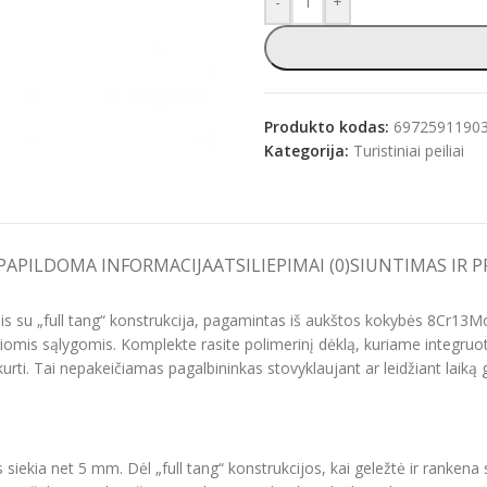
-
+
e
Produkto kodas:
6972591190
Kategorija:
Turistiniai peiliai
PAPILDOMA INFORMACIJA
ATSILIEPIMAI (0)
SIUNTIMAS IR 
is su „full tang“ konstrukcija, pagamintas iš aukštos kokybės 8Cr13Mo
iomis sąlygomis. Komplekte rasite polimerinį dėklą, kuriame integruoti
urti. Tai nepakeičiamas pagalbininkas stovyklaujant ar leidžiant laiką
siekia net 5 mm. Dėl „full tang“ konstrukcijos, kai geležtė ir rankena s