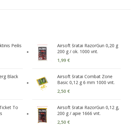
tinis Peilis
Airsoft šratai RazorGun 0,20 g
200 g / ok. 1000 vnt.
1,99
€
erg Black
Airsoft šratai Combat Zone
Basic 0,12 g 6 mm 1000 vnt.
2,50
€
Ticket To
Airsoft šratai RazorGun 0,12 g,
s
200 g / apie 1666 vnt.
2,50
€