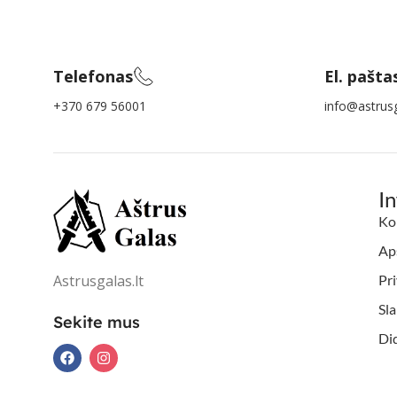
Telefonas
El. pašta
+370 679 56001
info@astrusg
I
Ko
Aps
Astrusgalas.lt
Pri
Sl
Sekite mus
Di