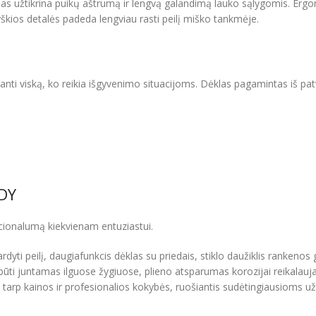
as užtikrina puikų aštrumą ir lengvą galandimą lauko sąlygomis. Ergo
škios detalės padeda lengviau rasti peilį miško tankmėje.
anti viską, ko reikia išgyvenimo situacijoms. Dėklas pagamintas iš pat
-DY
kcionalumą kiekvienam entuziastui.
ardyti peilį, daugiafunkcis dėklas su priedais, stiklo daužiklis rankeno
 būti juntamas ilguose žygiuose, plieno atsparumas korozijai reikalauj
o tarp kainos ir profesionalios kokybės, ruošiantis sudėtingiausioms u