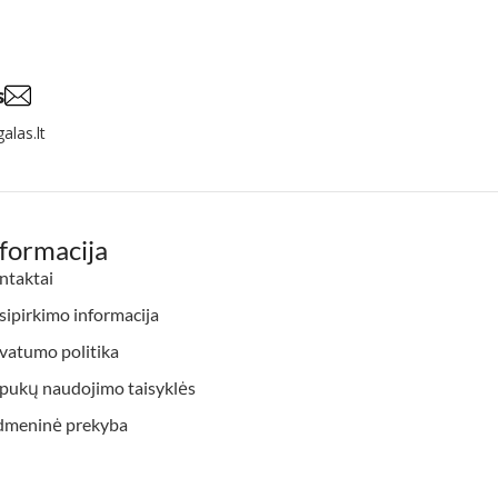
s
alas.lt
nformacija
ntaktai
ipirkimo informacija
vatumo politika
apukų naudojimo taisyklės
dmeninė prekyba