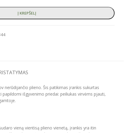
Į KREPŠELĮ
344
PRISTATYMAS
v nerūdijančio plieno. Šis patikimas įrankis sukurtas
 papildomi išgyvenimo priedai: peiliukas virvėms pjauti,
 gamtoje.
udaro vieną vientisą plieno vienetą, įrankis yra itin