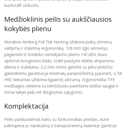
bushcraft užduotis.
Medžioklinis peilis su aukščiausios
kokybės plienu
Morakniv Amberg Full Flat Hunting užtikrina puikų ašmenų
valdymą ir išskirtinę ergonomiką. 108 mm ilgio ašmenys,
pagaminti iš švediško nerūdijančio plieno 14C28N, buvo
apdoroti kriogeniniu būdu, todėl pasižymi dideliu atsparumu
dilimui ir stabilumu. 3,2 mm storio geležtė su pilnu plokščiu
galandinimu garantuoja minimalų pasipriešinimą pjaunant, o 58
HRC kietumas užtikrina ilgaamžį aštrumą. Ergonomiška TPE
medžiagos rankena su tekstūruotu paviršiumi leidžia saugiai ir
tvirtai laikyti peilį net drėgnomis sąlygomis.
Komplektacija
Peilis parduodamas kartu su funkcionaliais priedais, kurie
palengvina jo naudojimą ir transportavimą laukinėje gamtoje.