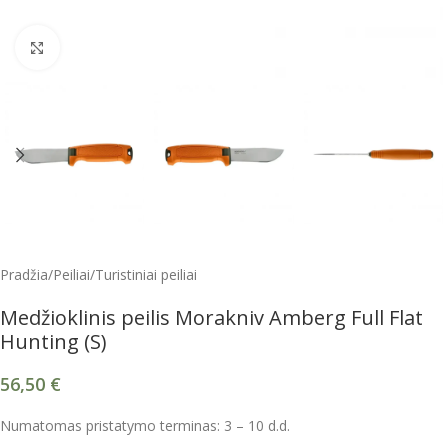
Spustelėkite, kad padidintumėte
Pradžia
/
Peiliai
/
Turistiniai peiliai
Medžioklinis peilis Morakniv Amberg Full Flat
Hunting (S)
56,50
€
Numatomas pristatymo terminas: 3 – 10 d.d.