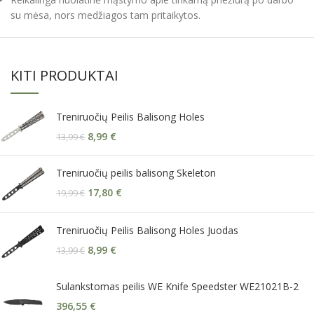
su mėsa, nors medžiagos tam pritaikytos.
KITI PRODUKTAI
Treniruočių Peilis Balisong Holes
8,99
€
13,99
€
Treniruočių peilis balisong Skeleton
17,80
€
19,99
€
Treniruočių Peilis Balisong Holes Juodas
8,99
€
13,99
€
Sulankstomas peilis WE Knife Speedster WE21021B-2
396,55
€