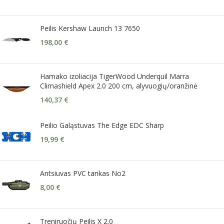
Peilis Kershaw Launch 13 7650
198,00
€
Hamako izoliacija TigerWood Underquil Marra
Climashield Apex 2.0 200 cm, alyvuogių/oranžinė
140,37
€
Peilio Galąstuvas The Edge EDC Sharp
19,99
€
Antsiuvas PVC tankas No2
8,00
€
Treniruočių Peilis X 2.0