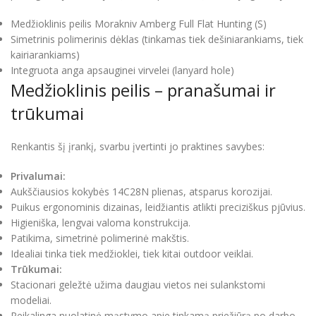
Medžioklinis peilis Morakniv Amberg Full Flat Hunting (S)
Simetrinis polimerinis dėklas (tinkamas tiek dešiniarankiams, tiek
kairiarankiams)
Integruota anga apsauginei virvelei (lanyard hole)
Medžioklinis peilis – pranašumai ir
trūkumai
Renkantis šį įrankį, svarbu įvertinti jo praktines savybes:
Privalumai:
Aukščiausios kokybės 14C28N plienas, atsparus korozijai.
Puikus ergonominis dizainas, leidžiantis atlikti preciziškus pjūvius.
Higieniška, lengvai valoma konstrukcija.
Patikima, simetrinė polimerinė makštis.
Idealiai tinka tiek medžioklei, tiek kitai outdoor veiklai.
Trūkumai:
Stacionari geležtė užima daugiau vietos nei sulankstomi
modeliai.
Reikalinga nuolatinė mąstymo apie tinkamą priežiūrą po darbo