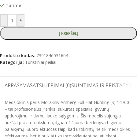
Turime
-
+
Į KREPŠELĮ
Produkto kodas:
7391846031604
Kategorija:
Turistiniai peiliai
APRAŠYMAS
ATSILIEPIMAI (0)
SIUNTIMAS IR PRISTATYMA
Medžioklinis peilis Morakniv Amberg Full Flat Hunting (S) 14700
– tai profesionalus įrankis, sukurtas specialiai gyvūnų
apdorojimui ir darbui lauko sąlygomis. Šis modelis sujungia
aukštą pjovimo tikslumą, ilgaamžiškumą bei lengvą higienos
palaikymą. Suprojektuotas taip, kad užtikrintų ne tik medžioklės
efektyvumą, bet ir puikiai tiktų stovyklaujant bei atliekant