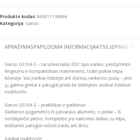
Produkto kodas:
860011136866
Kategorija:
Ganzo
APRAŠYMAS
PAPILDOMA INFORMACIJA
ATSILIEPIMAI (0)
S
Ganzo GS104-S – tai universalus EDC tipo įrankis, pasižymintis
lengvumu ir kompaktiškais matmenimis, todėl puikiai telpa
kišenėje. Visi įrankiai išdėstyti ant išorinių rankenos pusių – prie
jų galima greitai ir patogiai prieiti be būtinybės visiškai išskleisti
multitool’o.
Ganzo GS104-S – praktiškas ir patikimas
Rankenos pagamintos iš patvaraus aliuminio, o peiliai – iš
nerūdijančio plieno. Komplekte yra nailoninis dėklas su kilpa,
leidžiantis patogiai nešioti įrankį ant diržo.
Įrankiai multitool’e: