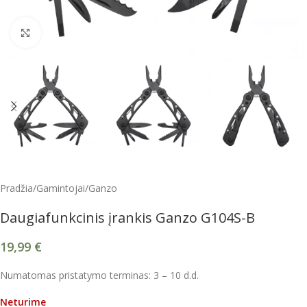
Spustelėkite, kad padidintumėte
Pradžia
/
Gamintojai
/
Ganzo
Daugiafunkcinis įrankis Ganzo G104S-B
19,99
€
Numatomas pristatymo terminas: 3 – 10 d.d.
Neturime