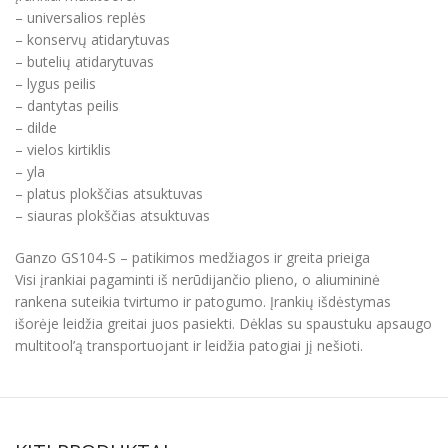
– universalios replės
– konservų atidarytuvas
– butelių atidarytuvas
– lygus peilis
– dantytas peilis
– dilde
– vielos kirtiklis
– yla
– platus plokščias atsuktuvas
– siauras plokščias atsuktuvas
Ganzo GS104-S – patikimos medžiagos ir greita prieiga
Visi įrankiai pagaminti iš nerūdijančio plieno, o aliumininė
rankena suteikia tvirtumo ir patogumo. Įrankių išdėstymas
išorėje leidžia greitai juos pasiekti. Dėklas su spaustuku apsaugo
multitool’ą transportuojant ir leidžia patogiai jį nešioti.