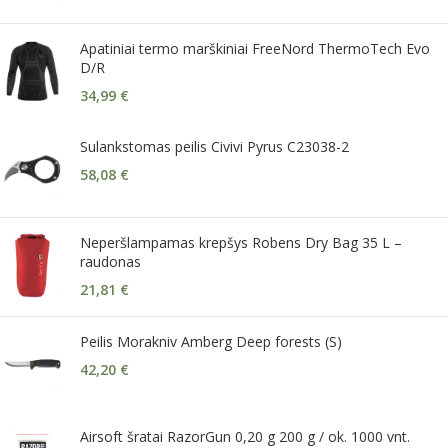
Apatiniai termo marškiniai FreeNord ThermoTech Evo
D/R
34,99
€
Sulankstomas peilis Civivi Pyrus C23038-2
58,08
€
Neperšlampamas krepšys Robens Dry Bag 35 L –
raudonas
21,81
€
Peilis Morakniv Amberg Deep forests (S)
42,20
€
Airsoft šratai RazorGun 0,20 g 200 g / ok. 1000 vnt.