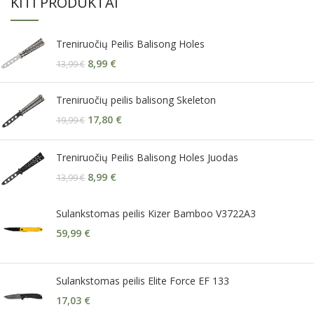
KITI PRODUKTAI
Treniruočių Peilis Balisong Holes
8,99
€
13,99
€
Treniruočių peilis balisong Skeleton
17,80
€
19,99
€
Treniruočių Peilis Balisong Holes Juodas
8,99
€
13,99
€
Sulankstomas peilis Kizer Bamboo V3722A3
59,99
€
Sulankstomas peilis Elite Force EF 133
17,03
€