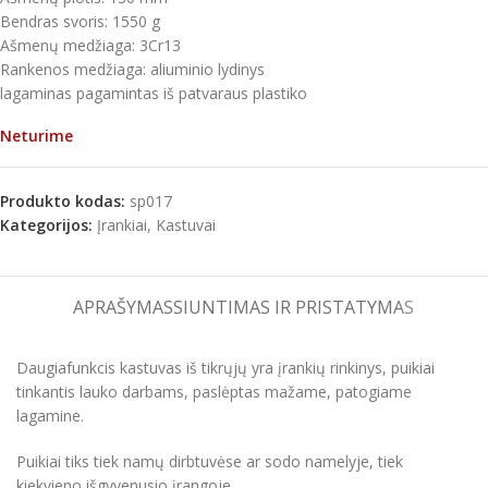
Bendras svoris: 1550 g
Ašmenų medžiaga: 3Cr13
Rankenos medžiaga: aliuminio lydinys
lagaminas pagamintas iš patvaraus plastiko
Neturime
Produkto kodas:
sp017
Kategorijos:
Įrankiai
,
Kastuvai
APRAŠYMAS
SIUNTIMAS IR PRISTATYMAS
Daugiafunkcis kastuvas iš tikrųjų yra įrankių rinkinys, puikiai
tinkantis lauko darbams, paslėptas mažame, patogiame
lagamine.
Puikiai tiks tiek namų dirbtuvėse ar sodo namelyje, tiek
kiekvieno išgyvenusio įrangoje.