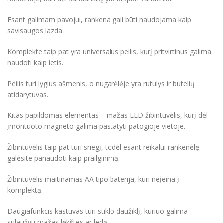
Esant galimam pavojui, rankena gali būti naudojama kaip
savisaugos lazda.
Komplekte taip pat yra universalus peilis, kurį pritvirtinus galima
naudoti kaip ietis.
Peilis turi lygius ašmenis, o nugarėlėje yra rutulys ir butelių
atidarytuvas.
Kitas papildomas elementas – mažas LED žibintuvėlis, kurį dėl
įmontuoto magneto galima pastatyti patogioje vietoje.
Žibintuvėlis taip pat turi sriegį, todėl esant reikalui rankenėlę
galėsite panaudoti kaip prailginimą.
Žibintuvėlis maitinamas AA tipo baterija, kuri neįeina į
komplektą.
Daugiafunkcis kastuvas turi stiklo daužiklį, kuriuo galima
sulaužyti mažas lėkštes ar ledą.