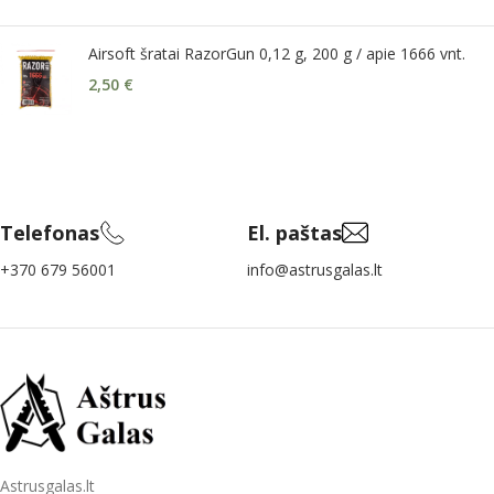
Airsoft šratai RazorGun 0,12 g, 200 g / apie 1666 vnt.
2,50
€
Telefonas
El. paštas
+370 679 56001
info@astrusgalas.lt
Astrusgalas.lt