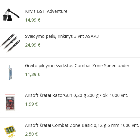
Kirvis BSH Adventure
14,99
€
Svaidymo peilių rinkinys 3 vnt ASAP3
24,99
€
Greito pildymo švirkštas Combat Zone Speedloader
11,39
€
Airsoft šratai RazorGun 0,20 g 200 g / ok. 1000 vnt.
1,99
€
Airsoft šratai Combat Zone Basic 0,12 g 6 mm 1000 vnt.
2,50
€