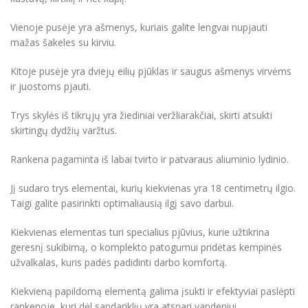
Vienoje pusėje yra ašmenys, kuriais galite lengvai nupjauti
mažas šakeles su kirviu.
Kitoje pusėje yra dviejų eilių pjūklas ir saugus ašmenys virvėms
ir juostoms pjauti.
Trys skylės iš tikrųjų yra žiediniai veržliarakčiai, skirti atsukti
skirtingų dydžių varžtus.
Rankena pagaminta iš labai tvirto ir patvaraus aliuminio lydinio.
Jį sudaro trys elementai, kurių kiekvienas yra 18 centimetrų ilgio.
Taigi galite pasirinkti optimaliausią ilgį savo darbui.
Kiekvienas elementas turi specialius pjūvius, kurie užtikrina
geresnį sukibimą, o komplekto patogumui pridėtas kempinės
užvalkalas, kuris padės padidinti darbo komfortą.
Kiekvieną papildomą elementą galima įsukti ir efektyviai paslėpti
rankenoje, kuri dėl sandariklių yra atspari vandeniui.