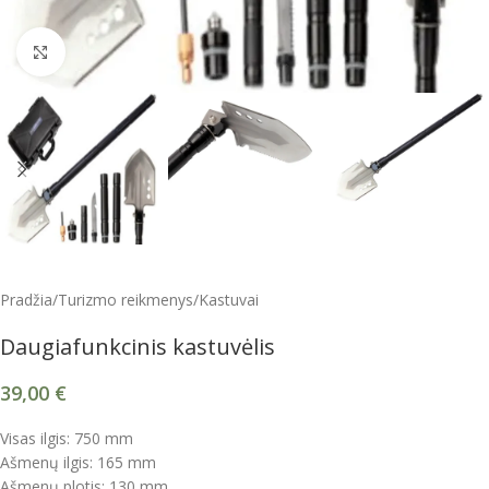
Spustelėkite, kad padidintumėte
Pradžia
/
Turizmo reikmenys
/
Kastuvai
Daugiafunkcinis kastuvėlis
39,00
€
Visas ilgis: 750 mm
Ašmenų ilgis: 165 mm
Ašmenų plotis: 130 mm