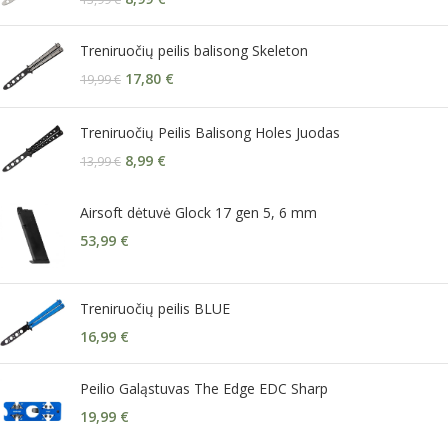
Treniruočių peilis balisong Skeleton
17,80
€
19,99
€
Treniruočių Peilis Balisong Holes Juodas
8,99
€
13,99
€
Airsoft dėtuvė Glock 17 gen 5, 6 mm
53,99
€
Treniruočių peilis BLUE
16,99
€
Peilio Galąstuvas The Edge EDC Sharp
19,99
€