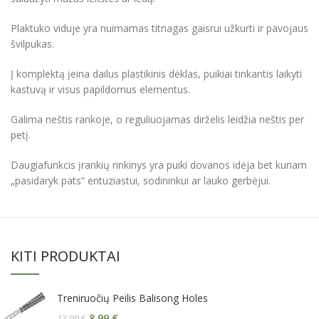
Plaktuko viduje yra nuimamas titnagas gaisrui užkurti ir pavojaus
švilpukas.
Į komplektą įeina dailus plastikinis dėklas, puikiai tinkantis laikyti
kastuvą ir visus papildomus elementus.
Galima neštis rankoje, o reguliuojamas dirželis leidžia neštis per
petį.
Daugiafunkcis įrankių rinkinys yra puiki dovanos idėja bet kuriam
„pasidaryk pats“ entuziastui, sodininkui ar lauko gerbėjui.
KITI PRODUKTAI
Treniruočių Peilis Balisong Holes
8,99
€
13,99
€