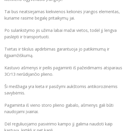
Tai bus neatsiejamas kiekvienos kelionės įrangos elementas,
kuriame rasime begalę pritaikymų jai.
Po sulankstymo jis užima labai mažai vietos, todėl jį lengva
paslėpti ir transportuoti.
Tvirtas ir tikslus apdirbimas garantuoja jo patikimumą ir
ilgaamžiškumą.
Kastuvo ašmenys ir peilis pagaminti iš pažeidimams atsparaus
3Cr13 nerūdijančio plieno.
Ši medžiaga yra kieta ir pasižymi aukštomis antikorozinėmis
savybėmis.
Pagaminta iš vieno storo plieno gabalo, ašmenys gali būti
naudojami įvairiai.
Dėl reguliuojamo pasvirimo kampo jį galima naudoti kaip
kastuvą, kirtiklį ir net kaplį.