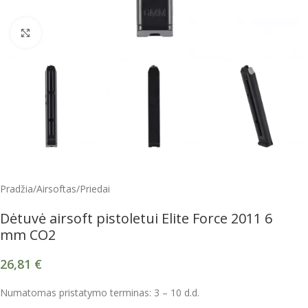
Spustelėkite, kad padidintumėte
Pradžia
/
Airsoftas
/
Priedai
Dėtuvė airsoft pistoletui Elite Force 2011 6
mm CO2
26,81
€
Numatomas pristatymo terminas: 3 – 10 d.d.