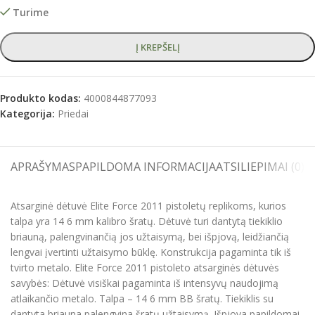
Turime
Į KREPŠELĮ
Produkto kodas:
4000844877093
Kategorija:
Priedai
APRAŠYMAS
PAPILDOMA INFORMACIJA
ATSILIEPIMAI (0)
S
Atsarginė dėtuvė Elite Force 2011 pistoletų replikoms, kurios
talpa yra 14 6 mm kalibro šratų. Dėtuvė turi dantytą tiekiklio
briauną, palengvinančią jos užtaisymą, bei išpjovą, leidžiančią
lengvai įvertinti užtaisymo būklę. Konstrukcija pagaminta tik iš
tvirto metalo. Elite Force 2011 pistoleto atsarginės dėtuvės
savybės: Dėtuvė visiškai pagaminta iš intensyvų naudojimą
atlaikančio metalo. Talpa – 14 6 mm BB šratų. Tiekiklis su
dantyta briauna palengvina šratų užtaisymą. Išpjova papildomai