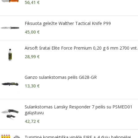
56,41
€
Fiksuota geležte Walther Tactical Knife P99
45,00
€
Airsoft šratai Elite Force Premium 0,20 g 6 mm 2700 vnt.
28,99
€
Ganzo sulankstomas peilis G628-GR
13,30
€
Sulankstomas Lansky Responder 7 peilis su PSMED01
galąstuvu
42,72
€
Turistinė kompaktiška viryklė FIRE + 4 dujų balionėliai