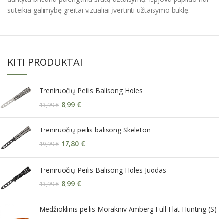
suteikia galimybę greitai vizualiai įvertinti užtaisymo būklę.
KITI PRODUKTAI
Treniruočių Peilis Balisong Holes
8,99
€
13,99
€
Treniruočių peilis balisong Skeleton
17,80
€
19,99
€
Treniruočių Peilis Balisong Holes Juodas
8,99
€
13,99
€
Medžioklinis peilis Morakniv Amberg Full Flat Hunting (S)