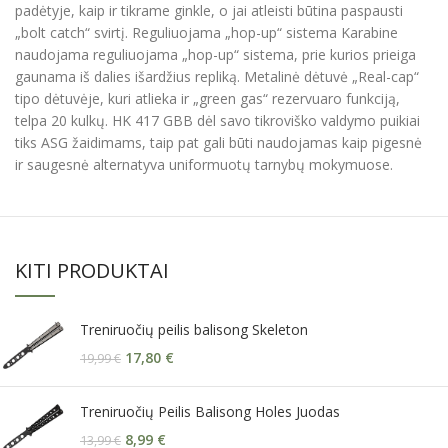
padėtyje, kaip ir tikrame ginkle, o jai atleisti būtina paspausti
„bolt catch“ svirtį. Reguliuojama „hop-up“ sistema Karabine
naudojama reguliuojama „hop-up“ sistema, prie kurios prieiga
gaunama iš dalies išardžius repliką. Metalinė dėtuvė „Real-cap“
tipo dėtuvėje, kuri atlieka ir „green gas“ rezervuaro funkciją,
telpa 20 kulkų. HK 417 GBB dėl savo tikroviško valdymo puikiai
tiks ASG žaidimams, taip pat gali būti naudojamas kaip pigesnė
ir saugesnė alternatyva uniformuotų tarnybų mokymuose.
KITI PRODUKTAI
Treniruočių peilis balisong Skeleton
17,80
€
19,99
€
Treniruočių Peilis Balisong Holes Juodas
8,99
€
13,99
€