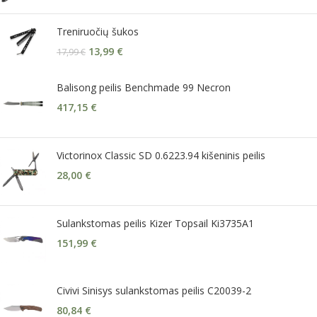
Treniruočių šukos
13,99
€
17,99
€
Balisong peilis Benchmade 99 Necron
417,15
€
Victorinox Classic SD 0.6223.94 kišeninis peilis
28,00
€
Sulankstomas peilis Kizer Topsail Ki3735A1
151,99
€
Civivi Sinisys sulankstomas peilis C20039-2
80,84
€