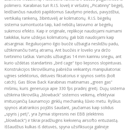
polimero. Karabinas turi R.I.S. lovelį ir viršutinį „Picatinny“ bėgelį,
leidžiančius naudoti papildomus šaudymo priedus, pavyzdžiui,
vertikalią rankeną, žibintuvėlį ar kolimatorių. R.I.S. bėgelių
sistema sumontuota taip, kad nebūtų laisvumo ar bėgelių
sukimosi efekto. Kaip ir originale, replikoje naudojami nuimami
taikikliai, kurie uždėjus kolimatorių gali būti naudojami kaip
atsarginiai. Reguliuojamo ilgio buožė užbaigta neslidžiu padu,
užtikrinančiu tvirtą atramą. Ant buožės ir lovelio yra diržo
tvirtinimo taškai. Vamzdis užbaigtas 14 mm kairiniu sriegiu, ant
kurio uždėtas standartinis „bird cage“ tipo liepsnos slopintuvas.
Konstrukcijos tikroviškumą pabrėžia veikiantys manipuliatoriai:
ugnies selektorius, dėtuvės fiksatorius ir spynos svirtis (bolt
catch). Gas Blow Back Karabinas maitinamas „green gas“
mišiniu, kuris generuoja apie 330 fps pradinį greitį. Dujų sistema
užtikrina tikrovišką „blowback“ sistemos veikimą, efektyviai
imituojančią šaunamojo ginklų mechaniką šūvio metu. Ryškus
spynos atatrankos pojūtis šaudant, jaučiamas kaip solidus
„spyris į petį“, yra žymiai stipresnis nei EBB (elektrinis
„blowback“) ir tikrai pradžiugins kiekvieną airsofto entuziastą.
Iššaudžius kulkas iš dėtuvės, spyna užsifiksuoja galinėje