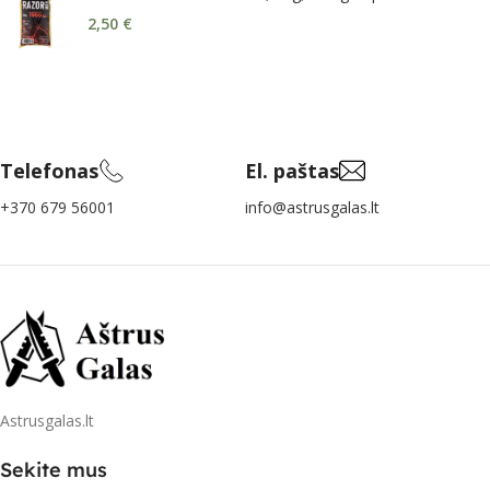
2,50
€
Telefonas
El. paštas
+370 679 56001
info@astrusgalas.lt
Astrusgalas.lt
Sekite mus