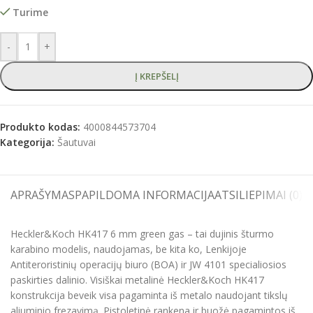
Turime
-
+
Į KREPŠELĮ
Produkto kodas:
4000844573704
Kategorija:
Šautuvai
APRAŠYMAS
PAPILDOMA INFORMACIJA
ATSILIEPIMAI (0)
S
Heckler&Koch HK417 6 mm green gas – tai dujinis šturmo
karabino modelis, naudojamas, be kita ko, Lenkijoje
Antiteroristinių operacijų biuro (BOA) ir JW 4101 specialiosios
paskirties dalinio. Visiškai metalinė Heckler&Koch HK417
konstrukcija beveik visa pagaminta iš metalo naudojant tikslų
aliuminio frezavimą. Pistoletinė rankena ir buožė pagamintos iš