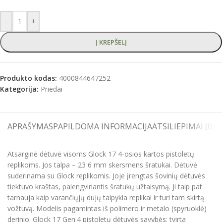
-
+
Į KREPŠELĮ
Produkto kodas:
4000844647252
Kategorija:
Priedai
APRAŠYMAS
PAPILDOMA INFORMACIJA
ATSILIEPIMAI (0)
S
Atsarginė dėtuvė visoms Glock 17 4-osios kartos pistoletų
replikoms. Jos talpa – 23 6 mm skersmens šratukai. Dėtuvė
suderinama su Glock replikomis. Joje įrengtas šovinių dėtuvės
tiektuvo kraštas, palengvinantis šratukų užtaisymą. Ji taip pat
tarnauja kaip varančiųjų dujų talpykla replikai ir turi tam skirtą
vožtuvą. Modelis pagamintas iš polimero ir metalo (spyruoklė)
derinio. Glock 17 Gen.4 pistoletų dėtuvės savybės: tvirta