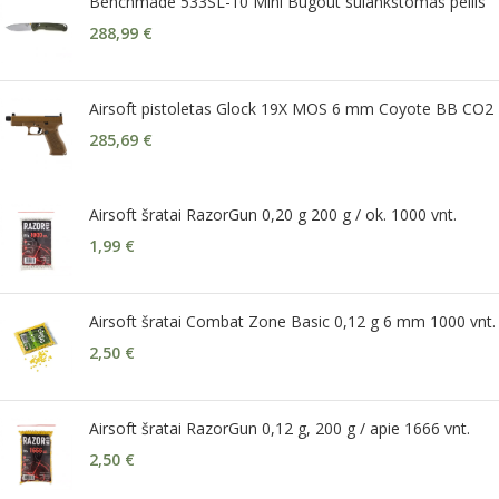
Benchmade 533SL-10 Mini Bugout sulankstomas peilis
288,99
€
Airsoft pistoletas Glock 19X MOS 6 mm Coyote BB CO2
285,69
€
Airsoft šratai RazorGun 0,20 g 200 g / ok. 1000 vnt.
1,99
€
Airsoft šratai Combat Zone Basic 0,12 g 6 mm 1000 vnt.
2,50
€
Airsoft šratai RazorGun 0,12 g, 200 g / apie 1666 vnt.
2,50
€