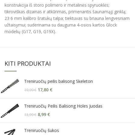
konstrukcija iš storo polimero ir metalinės spyruoklės;
tikroviškas dizainas ir atkūrimas, primenantis šaunamąjį ginklą;
23 6 mm kalibro šratukų talpa; tiektuvas su briauna lengvesniam
užtaisymui; suderinama su dauguma 4-osios kartos Glock
modelių (G17, G19, G19X).
KITI PRODUKTAI
Treniruočių peilis balisong Skeleton
17,80
€
19,99
€
Treniruočių Peilis Balisong Holes Juodas
8,99
€
13,99
€
Treniruočių šukos