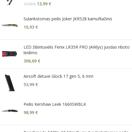
13,99
€
17,99
€
Sulankstomas peilis Joker JKR528 kamufliažinis
10,93
€
LED žibintuvėlis Fenix LR35R PRO (Arklys) juodas riboto
leidimo
306,69
€
Airsoft dėtuvė Glock 17 gen 5, 6 mm
53,99
€
Peilis Kershaw Leek 1660SWBLK
98,99
€