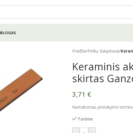
BLOGAS
Pradžia
/
Peilių Galąstuvai
/
Keram
Keraminis a
skirtas Ganz
3,71
€
Numatomas pristatymo terminas
Turime