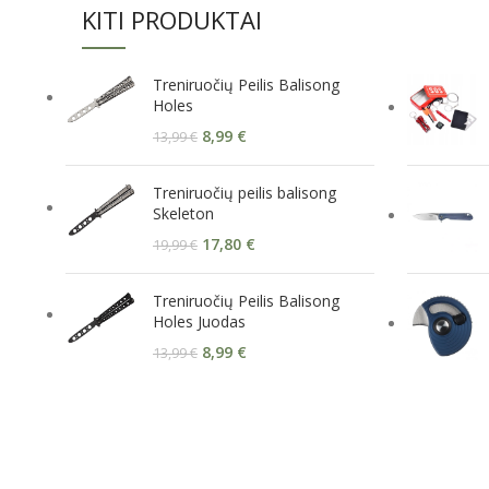
KITI PRODUKTAI
Treniruočių Peilis Balisong
Holes
8,99
€
13,99
€
Treniruočių peilis balisong
Skeleton
17,80
€
19,99
€
Treniruočių Peilis Balisong
Holes Juodas
8,99
€
13,99
€