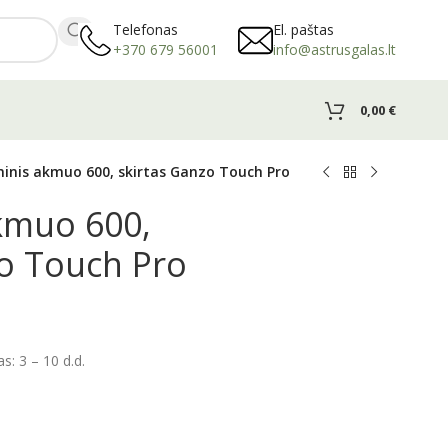
Telefonas
El. paštas
+370 679 56001
info@astrusgalas.lt
0,00
€
inis akmuo 600, skirtas Ganzo Touch Pro
kmuo 600,
o Touch Pro
: 3 – 10 d.d.