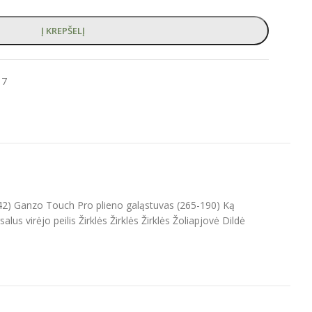
Į KREPŠELĮ
17
42) Ganzo Touch Pro plieno galąstuvas (265-190) Ką
lus virėjo peilis Žirklės Žirklės Žirklės Žoliapjovė Dildė