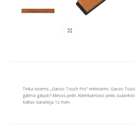
Spustelėkite, kad padidintumėt
Tinka visiems „Ganzo Touch Pro” rinkiniams: Ganzo Touc
galima galąsti? Mėsos peilis Atlenkiamasis peilis (sulankstom
Kaltas Garantija 12 mėn.