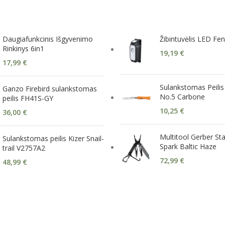
Daugiafunkcinis Išgyvenimo
Žibintuvėlis LED Fen
Rinkinys 6in1
19,19
€
17,99
€
Sulankstomas Peilis
Ganzo Firebird sulankstomas
No.5 Carbone
peilis FH41S-GY
10,25
€
36,00
€
Multitool Gerber St
Sulankstomas peilis Kizer Snail-
Spark Baltic Haze
trail V2757A2
72,99
€
48,99
€