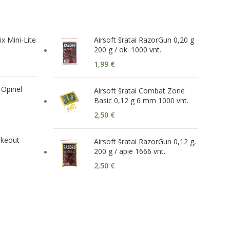
ix Mini-Lite
Airsoft šratai RazorGun 0,20 g
200 g / ok. 1000 vnt.
1,99
€
 Opinel
Airsoft šratai Combat Zone
Basic 0,12 g 6 mm 1000 vnt.
2,50
€
akeout
Airsoft šratai RazorGun 0,12 g,
200 g / apie 1666 vnt.
2,50
€