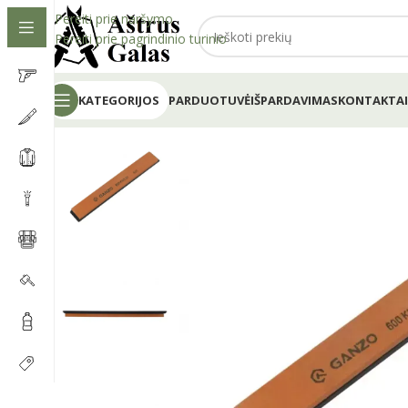
Pereiti prie naršymo
Pereiti prie pagrindinio turinio
KATEGORIJOS
PARDUOTUVĖ
IŠPARDAVIMAS
KONTAKTAI