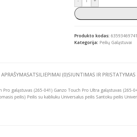
-
+
e
Produkto kodas:
6359346974
Kategorija:
Peilių Galąstuvai
APRAŠYMAS
ATSILIEPIMAI (0)
SIUNTIMAS IR PRISTATYMAS
h Pro galąstuvas (265-041) Ganzo Touch Pro Ultra galąstuvas (265-0
asis peilis) Peilis su kabliuku Universalus peilis Santoku peilis Universa