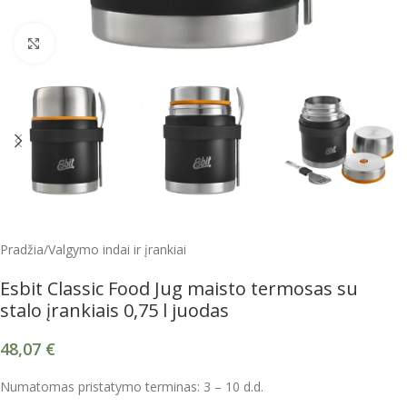
Spustelėkite, kad padidintumėte
Pradžia
/
Valgymo indai ir įrankiai
Esbit Classic Food Jug maisto termosas su
stalo įrankiais 0,75 l juodas
48,07
€
Numatomas pristatymo terminas: 3 – 10 d.d.