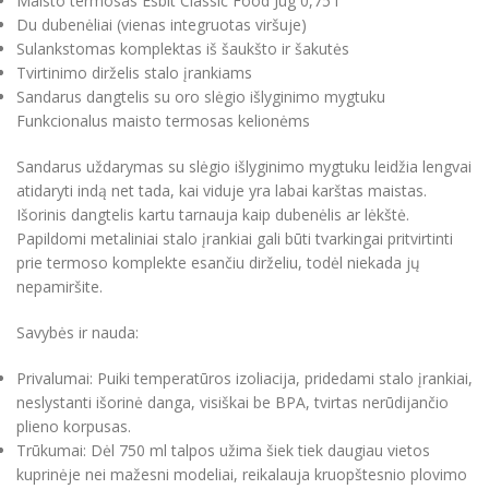
Maisto termosas Esbit Classic Food Jug 0,75 l
Du dubenėliai (vienas integruotas viršuje)
Sulankstomas komplektas iš šaukšto ir šakutės
Tvirtinimo dirželis stalo įrankiams
Sandarus dangtelis su oro slėgio išlyginimo mygtuku
Funkcionalus maisto termosas kelionėms
Sandarus uždarymas su slėgio išlyginimo mygtuku leidžia lengvai
atidaryti indą net tada, kai viduje yra labai karštas maistas.
Išorinis dangtelis kartu tarnauja kaip dubenėlis ar lėkštė.
Papildomi metaliniai stalo įrankiai gali būti tvarkingai pritvirtinti
prie termoso komplekte esančiu dirželiu, todėl niekada jų
nepamiršite.
Savybės ir nauda:
Privalumai: Puiki temperatūros izoliacija, pridedami stalo įrankiai,
neslystanti išorinė danga, visiškai be BPA, tvirtas nerūdijančio
plieno korpusas.
Trūkumai: Dėl 750 ml talpos užima šiek tiek daugiau vietos
kuprinėje nei mažesni modeliai, reikalauja kruopštesnio plovimo