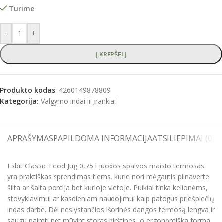
Turime
-
+
Į KREPŠELĮ
Produkto kodas:
4260149878809
Kategorija:
Valgymo indai ir įrankiai
APRAŠYMAS
PAPILDOMA INFORMACIJA
ATSILIEPIMAI (0)
S
Esbit Classic Food Jug 0,75 l juodos spalvos maisto termosas
yra praktiškas sprendimas tiems, kurie nori mėgautis pilnaverte
šilta ar šalta porcija bet kurioje vietoje. Puikiai tinka kelionėms,
stovyklavimui ar kasdieniam naudojimui kaip patogus priešpiečių
indas darbe. Dėl neslystančios išorinės dangos termosą lengva ir
saugu paimti net mūvint storas pirštines, o ergonomiška forma