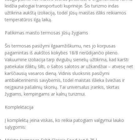
leidžia patogiai transportuoti kuprinėje. Šis turizmo indas
užtikrina aukštą izoliaciją, todėl jūsų maistas išliks reikiamos
temperatūros ilgą laiką.
Patikimas maisto termosas jūsų žygiams
Šis termosas pasižymi ilgaamžiškumu, nes jo korpusas
pagamintas iš aukštos kokybės 18/8 nerūdijančio plieno.
Vakuumine izoliacija tarp dvigubų sienelių užtikrina, kad karšti
patiekalai išliktų šilti, o šaltos salotos ar užkandžiai – atvėsę net
karščiausią vasaros dieną. Vidinis sluoksnis pasižymi
antibakterinėmis savybėmis, todėl maistas išlieka šviežias ir
neįgauna pašalinių skonių. Tai universalus įrankis, skirtas
žygiams, kempingams ar kalnų turizmui.
Komplektacija
Į komplektą įeina viskas, ko reikia patogiam valgymui lauko
sąlygomis: