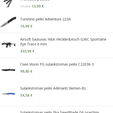
13,99
€
17,99
€
Turistinis peilis Adventure 223A
10,99
€
Airsoft šautuvas H&K Heckler&Koch G36C Sportsline
Eye Trace 6 mm
333,99
€
Civivi Vision FG sulankstomas peilis C22036-3
99,80
€
Sulankstomas peilis Adimanti Skimen-BL
54,58
€
Sulankstomas peilis Eka SwedBlade G6 oranžinis