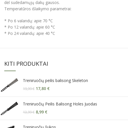
dėl sudedamųjų dalių gausos.
Temperatūros išlaikymo parametrai:
* Po 6 valandų: apie 70 °C
* Po 12 valandų: apie 60 °C
* Po 24 valandų: apie 40 °C
KITI PRODUKTAI
Treniruočių peilis balisong Skeleton
17,80
€
19,99
€
Treniruočių Peilis Balisong Holes Juodas
8,99
€
13,99
€
Treniruočių šukos