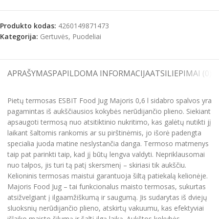
Produkto kodas:
4260149871473
Kategorija:
Gertuvės, Puodeliai
APRAŠYMAS
PAPILDOMA INFORMACIJA
ATSILIEPIMAI (0)
S
Pietų termosas ESBIT Food Jug Majoris 0,6 l sidabro spalvos yra
pagamintas iš aukščiausios kokybės nerūdijančio plieno. Siekiant
apsaugoti termosą nuo atsitiktinio nukritimo, kas galėtų nutikti jį
laikant šaltomis rankomis ar su pirštinėmis, jo išorė padengta
specialia juoda matine neslystančia danga. Termoso matmenys
taip pat parinkti taip, kad jį būtų lengva valdyti. Nepriklausomai
nuo talpos, jis turi tą patį skersmenį – skiriasi tik aukščiu.
Kelioninis termosas maistui garantuoja šiltą patiekalą kelionėje.
Majoris Food Jug – tai funkcionalus maisto termosas, sukurtas
atsižvelgiant į ilgaamžiškumą ir saugumą. Jis sudarytas iš dviejų
sluoksnių nerūdijančio plieno, atskirtų vakuumu, kas efektyviai
išlaiko maisto šilumą ir šaltį ilgą laiką. Aukštos kokybės