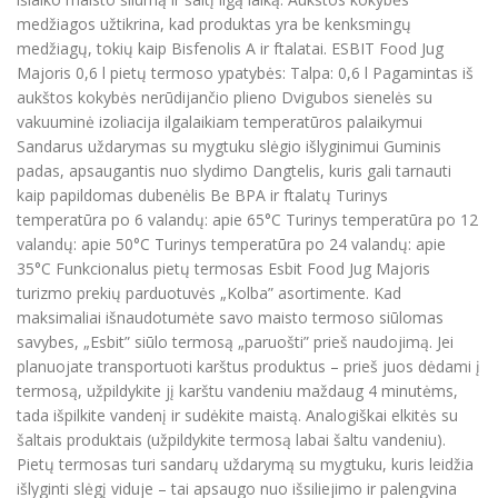
medžiagos užtikrina, kad produktas yra be kenksmingų
medžiagų, tokių kaip Bisfenolis A ir ftalatai. ESBIT Food Jug
Majoris 0,6 l pietų termoso ypatybės: Talpa: 0,6 l Pagamintas iš
aukštos kokybės nerūdijančio plieno Dvigubos sienelės su
vakuuminė izoliacija ilgalaikiam temperatūros palaikymui
Sandarus uždarymas su mygtuku slėgio išlyginimui Guminis
padas, apsaugantis nuo slydimo Dangtelis, kuris gali tarnauti
kaip papildomas dubenėlis Be BPA ir ftalatų Turinys
temperatūra po 6 valandų: apie 65°C Turinys temperatūra po 12
valandų: apie 50°C Turinys temperatūra po 24 valandų: apie
35°C Funkcionalus pietų termosas Esbit Food Jug Majoris
turizmo prekių parduotuvės „Kolba” asortimente. Kad
maksimaliai išnaudotumėte savo maisto termoso siūlomas
savybes, „Esbit” siūlo termosą „paruošti” prieš naudojimą. Jei
planuojate transportuoti karštus produktus – prieš juos dėdami į
termosą, užpildykite jį karštu vandeniu maždaug 4 minutėms,
tada išpilkite vandenį ir sudėkite maistą. Analogiškai elkitės su
šaltais produktais (užpildykite termosą labai šaltu vandeniu).
Pietų termosas turi sandarų uždarymą su mygtuku, kuris leidžia
išlyginti slėgį viduje – tai apsaugo nuo išsiliejimo ir palengvina