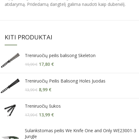
atidarymą. Pridedamą dangtelį galima naudoti kaip dubenėlį.
KITI PRODUKTAI
Treniruočių peilis balisong Skeleton
17,80
€
19,99
€
Treniruočių Peilis Balisong Holes Juodas
8,99
€
13,99
€
Treniruočių šukos
13,99
€
17,99
€
Sulankstomas peilis We Knife One and Only WE23001-3
Jungle