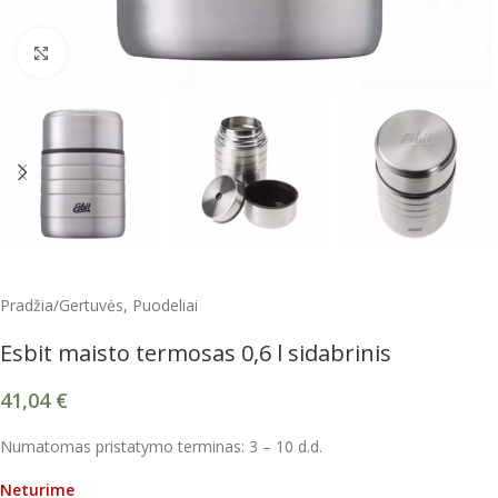
Spustelėkite, kad padidintumėte
Pradžia
/
Gertuvės, Puodeliai
Esbit maisto termosas 0,6 l sidabrinis
41,04
€
Numatomas pristatymo terminas: 3 – 10 d.d.
Neturime