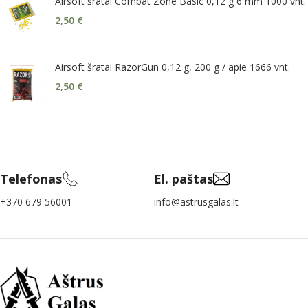
Airsoft šratai Combat Zone Basic 0,12 g 6 mm 1000 vnt.
2,50
€
Airsoft šratai RazorGun 0,12 g, 200 g / apie 1666 vnt.
2,50
€
Telefonas
El. paštas
+370 679 56001
info@astrusgalas.lt