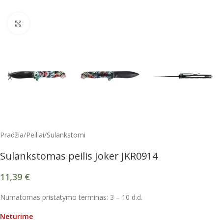
Spustelėkite, kad padidintumėte
Pradžia
/
Peiliai
/
Sulankstomi
Sulankstomas peilis Joker JKR0914
11,39
€
Numatomas pristatymo terminas: 3 – 10 d.d.
Neturime