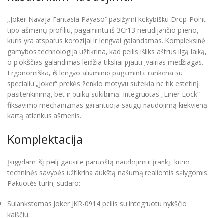
„Joker Navaja Fantasia Payaso“ pasižymi kokybišku Drop-Point
tipo ašmenų profiliu, pagamintu iš 3Cr13 nerūdijančio plieno,
kuris yra atsparus korozijai ir lengvai galandamas. Kompleksinė
gamybos technologija užtikrina, kad peilis išliks aštrus ilgą laiką,
o plokščias galandimas leidžia tiksliai pjauti įvairias medžiagas.
Ergonomiška, iš lengvo aliuminio pagaminta rankena su
specialiu „Joker“ prekės ženklo motyvu suteikia ne tik estetinį
pasitenkinimą, bet ir puikų sukibimą. Integruotas „Liner-Lock“
fiksavimo mechanizmas garantuoja saugų naudojimą kiekvieną
kartą atlenkus ašmenis.
Komplektacija
Įsigydami šį peilį gausite paruoštą naudojimui įrankį, kurio
techninės savybės užtikrina aukštą našumą realiomis sąlygomis.
Pakuotės turinį sudaro:
Sulankstomas Joker JKR-0914 peilis su integruotu nykščio
kaiščiu.