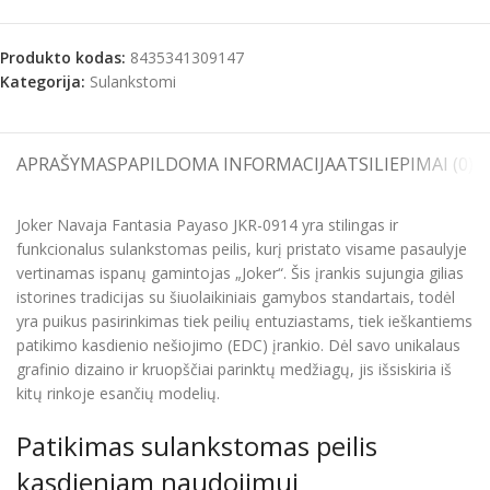
Produkto kodas:
8435341309147
Kategorija:
Sulankstomi
APRAŠYMAS
PAPILDOMA INFORMACIJA
ATSILIEPIMAI (0)
S
Joker Navaja Fantasia Payaso JKR-0914 yra stilingas ir
funkcionalus sulankstomas peilis, kurį pristato visame pasaulyje
vertinamas ispanų gamintojas „Joker“. Šis įrankis sujungia gilias
istorines tradicijas su šiuolaikiniais gamybos standartais, todėl
yra puikus pasirinkimas tiek peilių entuziastams, tiek ieškantiems
patikimo kasdienio nešiojimo (EDC) įrankio. Dėl savo unikalaus
grafinio dizaino ir kruopščiai parinktų medžiagų, jis išsiskiria iš
kitų rinkoje esančių modelių.
Patikimas sulankstomas peilis
kasdieniam naudojimui