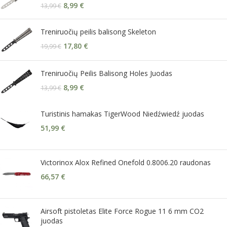
8,99
€
13,99
€
Treniruočių peilis balisong Skeleton
17,80
€
19,99
€
Treniruočių Peilis Balisong Holes Juodas
8,99
€
13,99
€
Turistinis hamakas TigerWood Niedźwiedź juodas
51,99
€
Victorinox Alox Refined Onefold 0.8006.20 raudonas
66,57
€
Airsoft pistoletas Elite Force Rogue 11 6 mm CO2
juodas