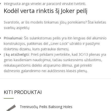
Integruota anga virvelei ar paracord virvutei tvirtinti.
Kodėl verta rinktis šį Joker peilį
Svarstote, ar šis modelis tinkamas jūsų poreikiams? Štai keletas
svarbių aspektų:
Privalumai:
Šis sulankstomas peilis yra itin lengvas dėl aliuminio
konstrukcijos, patikimas dėl „Liner-Lock“ užrakto ir pasižymi
išskirtiniu dizainu, kuris patraukia dėmesį.
Į ką atsižvelgti:
Prieš pirkdami įvertinkite, kad 3Cr13 plienas yra
geras kasdieniam naudojimui, tačiau sunkesnėms užduotims,
reikalaujančioms didelio atsparumo dilimui, gali prireikti
dažnesnio galandinimo nei aukštesnės klasės plienų.
KITI PRODUKTAI
Treniruočių Peilis Balisong Holes