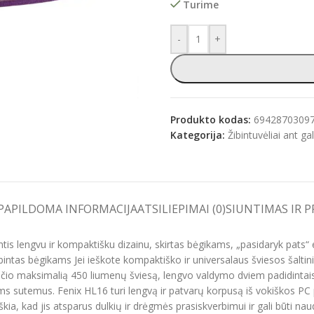
Turime
-
+
e
Produkto kodas:
6942870309
Kategorija:
Žibintuvėliai ant ga
PAPILDOMA INFORMACIJA
ATSILIEPIMAI (0)
SIUNTIMAS IR 
intis lengvu ir kompaktišku dizainu, skirtas bėgikams, „pasidaryk pats
ntas bėgikams Jei ieškote kompaktiško ir universalaus šviesos šalti
čio maksimalią 450 liumenų šviesą, lengvo valdymo dviem padidintais m
s sutemus. Fenix HL16 turi lengvą ir patvarų korpusą iš vokiškos PC pl
iškia, kad jis atsparus dulkių ir drėgmės prasiskverbimui ir gali būti 