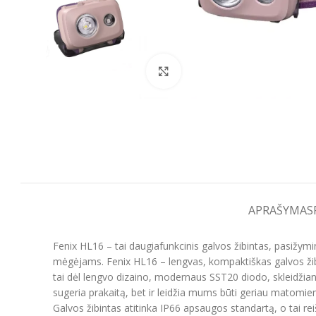
Spustelėkite, kad padidintumėt
APRAŠYMAS
Fenix HL16 – tai daugiafunkcinis galvos žibintas, pasižym
mėgėjams. Fenix HL16 – lengvas, kompaktiškas galvos žibi
tai dėl lengvo dizaino, modernaus SST20 diodo, skleidžian
sugeria prakaitą, bet ir leidžia mums būti geriau matomiem
Galvos žibintas atitinka IP66 apsaugos standartą, o tai re