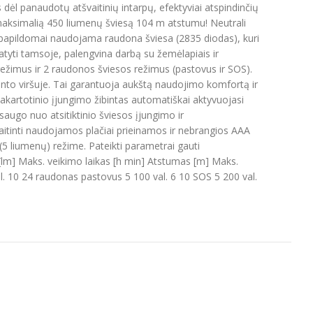
dėl panaudotų atšvaitinių intarpų, efektyviai atspindinčių
s maksimalią 450 liumenų šviesą 104 m atstumu! Neutrali
e papildomai naudojama raudona šviesa (2835 diodas), kuri
matyti tamsoje, palengvina darbą su žemėlapiais ir
žimus ir 2 raudonos šviesos režimus (pastovus ir SOS).
binto viršuje. Tai garantuoja aukštą naudojimo komfortą ir
 pakartotinio įjungimo žibintas automatiškai aktyvuojasi
augo nuo atsitiktinio šviesos įjungimo ir
itinti naudojamos plačiai prieinamos ir nebrangios AAA
(5 liumenų) režime. Pateikti parametrai gauti
m] Maks. veikimo laikas [h min] Atstumas [m] Maks.
l. 10 24 raudonas pastovus 5 100 val. 6 10 SOS 5 200 val.