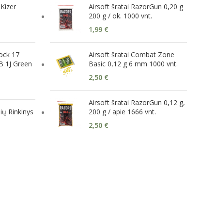
 Kizer
Airsoft šratai RazorGun 0,20 g
200 g / ok. 1000 vnt.
1,99
€
lock 17
Airsoft šratai Combat Zone
 1J Green
Basic 0,12 g 6 mm 1000 vnt.
2,50
€
Airsoft šratai RazorGun 0,12 g,
ių Rinkinys
200 g / apie 1666 vnt.
2,50
€