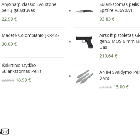
AnySharp classic Evo stone
Sulankstomas peilis
peilių galąstuvas
Spitfire V3690A1
22,99
€
93,83
€
Mačetė Colombianio JKR487
Airsoft pistoletas G
gen.5 MOS 6 mm BB
30,00
€
Gas
219,64
€
Išskirtinio Dydžio
Sulankstomas Peilis
ANIM Svaidymo Peil
3 vnt
18,99
€
23,99
€
15,00
€
20,00
€
s