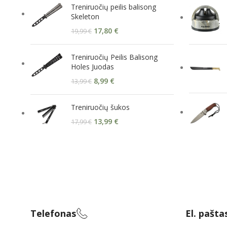
Treniruočių peilis balisong
Skeleton
17,80
€
19,99
€
Treniruočių Peilis Balisong
Holes Juodas
8,99
€
13,99
€
Treniruočių šukos
13,99
€
17,99
€
Telefonas
El. pašta