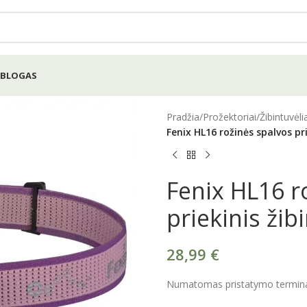
BLOGAS
Pradžia
/
Prožektoriai
/
Žibintuvėli
Fenix HL16 rožinės spalvos pri
Fenix HL16 r
priekinis žib
28,99
€
Numatomas pristatymo terminas