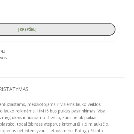
Į KREPŠELĮ
743
lvos
PRISTATYMAS
“ entuziastams, medžiotojams ir visiems lauko veiklos
nio lauko reikmėms, HM16 bus puikus pasirinkimas. Visa
ygtukais ir nuimamo dirželio, kuris ne tik puikiai
astiko, todėl žibintas atsparus kritimui iš 1,5 m aukščio.
naudojamas net intensyvaus lietaus metu. Patogų žibinto