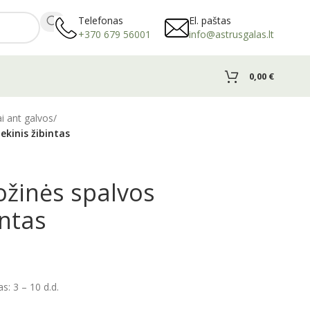
Telefonas
El. paštas
+370 679 56001
info@astrusgalas.lt
0,00
€
ai ant galvos
/
ekinis žibintas
ožinės spalvos
intas
: 3 – 10 d.d.