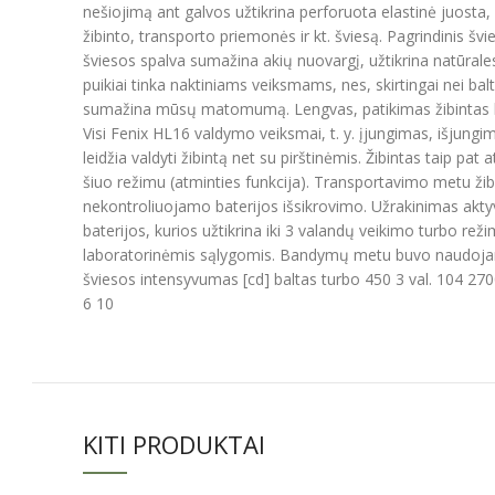
nešiojimą ant galvos užtikrina perforuota elastinė juosta
žibinto, transporto priemonės ir kt. šviesą. Pagrindinis 
šviesos spalva sumažina akių nuovargį, užtikrina natūral
puikiai tinka naktiniams veiksmams, nes, skirtingai nei ba
sumažina mūsų matomumą. Lengvas, patikimas žibintas bėg
Visi Fenix HL16 valdymo veiksmai, t. y. įjungimas, išjungi
leidžia valdyti žibintą net su pirštinėmis. Žibintas taip 
šiuo režimu (atminties funkcija). Transportavimo metu žib
nekontroliuojamo baterijos išsikrovimo. Užrakinimas akt
baterijos, kurios užtikrina iki 3 valandų veikimo turbo r
laboratorinėmis sąlygomis. Bandymų metu buvo naudojamo
šviesos intensyvumas [cd] baltas turbo 450 3 val. 104 270
6 10
KITI PRODUKTAI