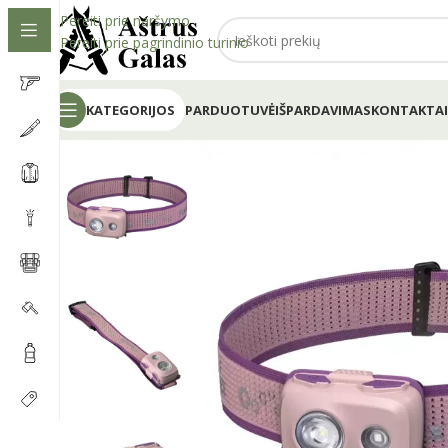
Pereiti prie naršymo
Pereiti prie pagrindinio turinio
KATEGORIJOS
PARDUOTUVĖ
IŠPARDAVIMAS
KONTAKTAI