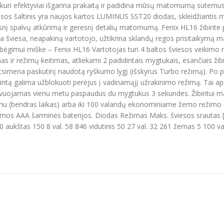
, kuri efektyviai išgarina prakaitą ir padidina mūsų matomumą sutemus 
šviesos šaltinis yra naujos kartos LUMINUS SST20 diodas, skleidžianti
esnį spalvų atkūrimą ir geresnį detalių matomumą. Fenix HL16 žibint
lta šviesa, neapakiną vartotojo, užtikrina sklandų regos prisitaikymą 
imui miške – Fenix HL16 Vartotojas turi 4 baltos šviesos veikimo re
mas ir režimų keitimas, atliekami 2 padidintais mygtukais, esančiais ži
pat atsimena paskutinį naudotą ryškumo lygį (išskyrus Turbo režimą). Po
intą galima užblokuoti perėjus į vadinamąjį užrakinimo režimą. Tai aps
yvuojamas vienu metu paspaudus du mygtukus 3 sekundes. Žibintui ma
ežimu (bendras laikas) arba iki 100 valandų ekonominiame žemo režimo 
s AAA šarminės baterijos. Diodas Režimas Maks. šviesos srautas [l
0 aukštas 150 8 val. 58 846 vidutinis 50 27 val. 32 261 žemas 5 100 va