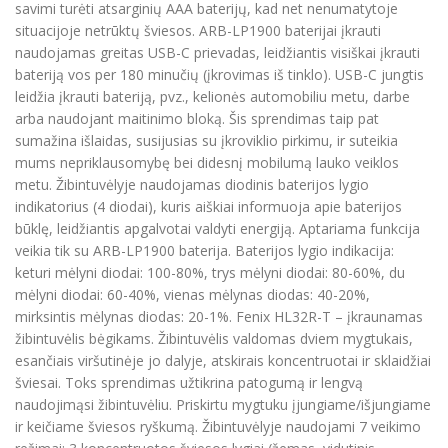
savimi turėti atsarginių AAA baterijų, kad net nenumatytoje
situacijoje netrūktų šviesos. ARB-LP1900 baterijai įkrauti
naudojamas greitas USB-C prievadas, leidžiantis visiškai įkrauti
bateriją vos per 180 minučių (įkrovimas iš tinklo). USB-C jungtis
leidžia įkrauti bateriją, pvz., kelionės automobiliu metu, darbe
arba naudojant maitinimo bloką. Šis sprendimas taip pat
sumažina išlaidas, susijusias su įkroviklio pirkimu, ir suteikia
mums nepriklausomybę bei didesnį mobilumą lauko veiklos
metu. Žibintuvėlyje naudojamas diodinis baterijos lygio
indikatorius (4 diodai), kuris aiškiai informuoja apie baterijos
būklę, leidžiantis apgalvotai valdyti energiją. Aptariama funkcija
veikia tik su ARB-LP1900 baterija. Baterijos lygio indikacija:
keturi mėlyni diodai: 100-80%, trys mėlyni diodai: 80-60%, du
mėlyni diodai: 60-40%, vienas mėlynas diodas: 40-20%,
mirksintis mėlynas diodas: 20-1%. Fenix HL32R-T – įkraunamas
žibintuvėlis bėgikams. Žibintuvėlis valdomas dviem mygtukais,
esančiais viršutinėje jo dalyje, atskirais koncentruotai ir sklaidžiai
šviesai. Toks sprendimas užtikrina patogumą ir lengvą
naudojimąsi žibintuvėliu. Priskirtu mygtuku įjungiame/išjungiame
ir keičiame šviesos ryškumą. Žibintuvėlyje naudojami 7 veikimo