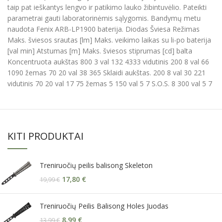
taip pat ieškantys lengvo ir patikimo lauko žibintuvėlio. Pateikti
parametrai gauti laboratorinėmis sąlygomis. Bandymų metu
naudota Fenix ARB-LP1900 baterija. Diodas Šviesa Režimas
Maks. šviesos srautas [lm] Maks. veikimo laikas su li-po baterija
[val min] Atstumas [m] Maks. šviesos stiprumas [cd] balta
Koncentruota aukštas 800 3 val 132 4333 vidutinis 200 8 val 66
1090 žemas 70 20 val 38 365 Sklaidi aukštas. 200 8 val 30 221
vidutinis 70 20 val 17 75 žemas 5 150 val 5 7 S.O.S. 8 300 val 5 7
KITI PRODUKTAI
Treniruočių peilis balisong Skeleton
17,80
€
19,99
€
Treniruočių Peilis Balisong Holes Juodas
8,99
€
13,99
€