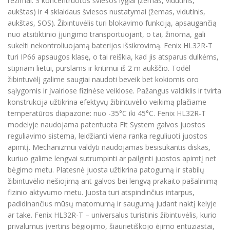
režimai: 3 koncentruotos šviesos lygiai (žemas, vidutinis,
aukštas) ir 4 sklaidaus šviesos nustatymai (žemas, vidutinis,
aukštas, SOS). Žibintuvėlis turi blokavimo funkciją, apsaugančią
nuo atsitiktinio įjungimo transportuojant, o tai, žinoma, gali
sukelti nekontroliuojamą baterijos išsikrovimą. Fenix HL32R-T
turi IP66 apsaugos klasę, o tai reiškia, kad jis atsparus dulkėms,
stipriam lietui, purslams ir kritimui iš 2 m aukščio. Todėl
žibintuvėlį galime saugiai naudoti beveik bet kokiomis oro
sąlygomis ir įvairiose fizinėse veiklose. Pažangus valdiklis ir tvirta
konstrukcija užtikrina efektyvų žibintuvėlio veikimą plačiame
temperatūros diapazone: nuo -35°C iki 45°C. Fenix HL32R-T
modelyje naudojama patentuota Fit System galvos juostos
reguliavimo sistema, leidžianti viena ranka reguliuoti juostos
apimtį. Mechanizmui valdyti naudojamas besisukantis diskas,
kuriuo galime lengvai sutrumpinti ar pailginti juostos apimtį net
bėgimo metu. Platesnė juosta užtikrina patogumą ir stabilų
žibintuvėlio nešiojimą ant galvos bei lengvą prakaito pašalinimą
fizinio aktyvumo metu. Juosta turi atspindinčius intarpus,
padidinančius mūsų matomumą ir saugumą judant naktį kelyje
ar take. Fenix HL32R-T – universalus turistinis žibintuvėlis, kurio
privalumus įvertins bėgiojimo, šiaurietiškojo ėjimo entuziastai,