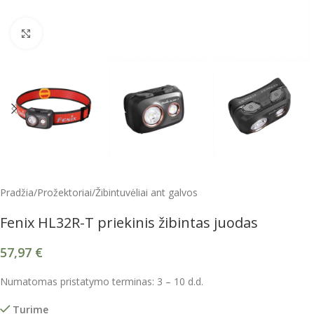
Spustelėkite, kad padidintumėte
Pradžia
/
Prožektoriai
/
Žibintuvėliai ant galvos
Fenix HL32R-T priekinis žibintas juodas
57,97
€
Numatomas pristatymo terminas: 3 – 10 d.d.
Turime