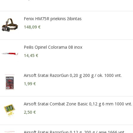
Fenix HM75R priekinis žibintas
148,09
€
Peilis Opinel Colorama 08 inox
14,45
€
Airsoft šratai RazorGun 0,20 g 200 g / ok. 1000 vnt.
1,99
€
Airsoft šratai Combat Zone Basic 0,12 g 6 mm 1000 vnt.
2,50
€
Airsoft šratai RazorGun 0,12 g, 200 g / apie 1666 vnt.