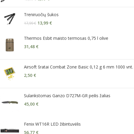
Treniruočių šukos
13,99
€
17,99
€
Thermos Esbit maisto termosas 0,75 l olive
31,48
€
Airsoft šratai Combat Zone Basic 0,12 g 6 mm 1000 vnt.
2,50
€
Sulankstomas Ganzo D727M-GR peilis žalias
45,00
€
Fenix WT16R LED žibintuvėlis
56,77
€