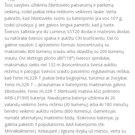
Šios savybės užtikrina žibintuvėlio patvarumą ir patikimą
veikimą, todėl puikiai tinka reiklioms veikloms lauke. Verta
pabrėžti, kad žibintuvėlio svoris su baterijomis yra vos 107 g,
todėl užsidėjus jį ant galvos lengva pamiršti, kad jį turite.
Šviesos šaltiniai yra du Luminus SST20 diodai ir mažesnis diodas
su natūralia šviesos spalva ir aukštu CRI koeficientu. Dėl to
galime naudoti 2 apšvietimo formas: koncentruotą su
maksimaliu 800 liumenų srautu arba sklaidžią su 200 liumenų
srautu. Dvi skirtingo pločio (80°/18°) šviesos spinduliai,
maksimalus siekis net 132 m (koncentruota šviesa aukštu
režimu) ir patogus šviesos srauto pasvirimo reguliavimas reiškia,
kad Fenix HL32R-T puikiai tinka bėgiojimui, turizmui ar žvejybai.
Fenix HL32R-T – įkraunamas ir baterijomis maitinamas galvos
žibintuvėlis. Fenix HL32R-T žibintuvėlį maitina ličio polimero
ARB-LP1900 baterija. Naudojama baterija užtikrina iki 20
valandų veikimo žemu režimu (30 liumenų) arba iki 180 minučių
bendro veikimo aukštu režimu (800 liumenų). Gamintojas
numatė alternatyvų maitinimo būdą. Išsikrovus baterijai, ją
galima pakeisti 3 populiariomis AAA baterijomis (Ni-
MH/alkalinėmis). Keliaujant į ilgesnę išvyką už miesto, verta su