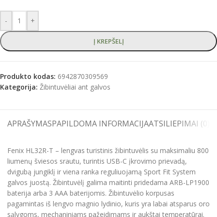
-
+
Į KREPŠELĮ
Produkto kodas:
6942870309569
Kategorija:
Žibintuvėliai ant galvos
APRAŠYMAS
PAPILDOMA INFORMACIJA
ATSILIEPIMAI (0)
S
Fenix HL32R-T – lengvas turistinis žibintuvėlis su maksimaliu 800
liumenų šviesos srautu, turintis USB-C įkrovimo prievadą,
dvigubą jungiklį ir viena ranka reguliuojamą Sport Fit System
galvos juostą. Žibintuvėlį galima maitinti pridedama ARB-LP1900
baterija arba 3 AAA baterijomis. Žibintuvėlio korpusas
pagamintas iš lengvo magnio lydinio, kuris yra labai atsparus oro
sąlygoms, mechaniniams pažeidimams ir aukštai temperatūrai.