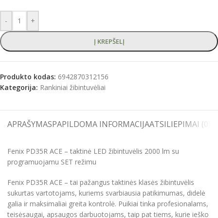
-
+
Į KREPŠELĮ
Produkto kodas:
6942870312156
Kategorija:
Rankiniai žibintuvėliai
APRAŠYMAS
PAPILDOMA INFORMACIJA
ATSILIEPIMAI (0)
S
Fenix PD35R ACE – taktinė LED žibintuvėlis 2000 lm su
programuojamu SET režimu
Fenix PD35R ACE – tai pažangus taktinės klasės žibintuvėlis
sukurtas vartotojams, kuriems svarbiausia patikimumas, didelė
galia ir maksimaliai greita kontrolė. Puikiai tinka profesionalams,
teisėsaugai, apsaugos darbuotojams, taip pat tiems, kurie ieško