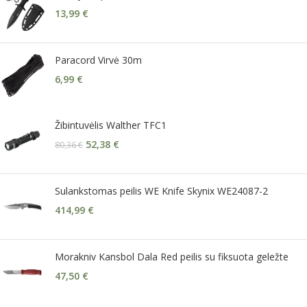
13,99
€
Paracord Virvė 30m
6,99
€
Žibintuvėlis Walther TFC1
52,38
€
80,36
€
Sulankstomas peilis WE Knife Skynix WE24087-2
414,99
€
Morakniv Kansbol Dala Red peilis su fiksuota geležte
47,50
€