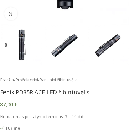
Spustelėkite, kad padidintumėte
Pradžia
/
Prožektoriai
/
Rankiniai žibintuvėliai
Fenix PD35R ACE LED žibintuvėlis
87,00
€
Numatomas pristatymo terminas: 3 – 10 d.d.
Turime