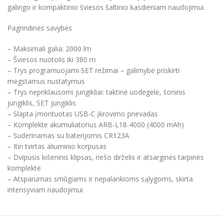
galingo ir kompaktinio šviesos šaltinio kasdieniam naudojimui.
Pagrindinės savybės
– Maksimali galia: 2000 lm
– Šviesos nuotolis iki 380 m
– Trys programuojami SET režimai – galimybė priskirti
mėgstamus nustatymus
– Trys nepriklausomi jungikliai: taktinė uodegėlė, šoninis
jungiklis, SET jungiklis
– Slapta įmontuotas USB-C įkrovimo prievadas
– Komplekte akumuliatorius ARB-L18-4000 (4000 mAh)
– Suderinamas su baterijomis CR123A
– Itin tvirtas aliuminio korpusas
– Dvipusis kišeninis klipsas, riešo dirželis ir atsarginės tarpinės
komplekte
– Atsparumas smūgiams ir nepalankioms sąlygoms, skirta
intensyviam naudojimui