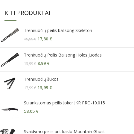
KITI PRODUKTAI
Treniruočių peilis balisong Skeleton
17,80
€
19,99
€
Treniruočių Peilis Balisong Holes Juodas
8,99
€
13,99
€
Treniruočių šukos
13,99
€
17,99
€
Sulankstomas peilis Joker JKR PRO-10.015
58,05
€
Svaidymo peilis ant kaklo Mountain Ghost