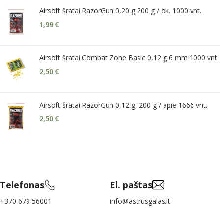
Airsoft šratai RazorGun 0,20 g 200 g / ok. 1000 vnt.
1,99
€
Airsoft šratai Combat Zone Basic 0,12 g 6 mm 1000 vnt.
2,50
€
Airsoft šratai RazorGun 0,12 g, 200 g / apie 1666 vnt.
2,50
€
Telefonas
El. paštas
+370 679 56001
info@astrusgalas.lt