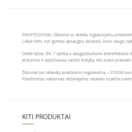
PROFESSIONAL žiūronai su dideliu reguliuojamu priartin
Labai tvirti, turi guminį apsauginį sluoksnį, kuris saugo o
Dideli lęšiai, BK-7 optika ir daugiasluoksnė antirefleksi
atstumus ir aukščiausią vaizdo kokybę net esant prastam
Žiūronai turi sklandų priartinimo reguliavimą – ZOOM nuo 
Priartinimas valdomas dešiniajame okuliare esančia svirti
KITI PRODUKTAI