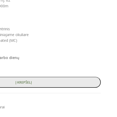
m]: 62
1000m
ntrinis
šiniajame okuliare
oated (MC)
darbo dienų
Į KREPŠELĮ
arai