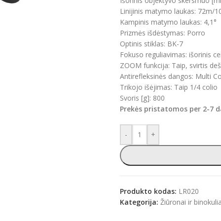
Išorinis objektyvo skersmuo [m
Linijinis matymo laukas: 72m/
Kampinis matymo laukas: 4,1°
Prizmės išdėstymas: Porro
Optinis stiklas: BK-7
Fokuso reguliavimas: išorinis ce
ZOOM funkcija: Taip, svirtis de
Antirefleksinės dangos: Multi C
Trikojo išėjimas: Taip 1/4 colio
Svoris [g]: 800
Prekės pristatomos per 2-7 
-
+
Produkto kodas:
LR020
Kategorija:
Žiūronai ir binokuli