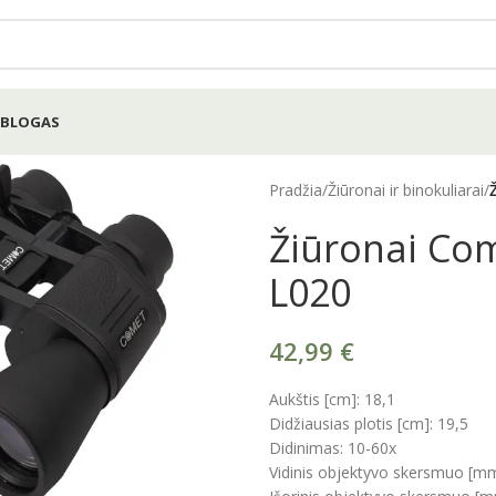
BLOGAS
Pradžia
/
Žiūronai ir binokuliarai
/
Žiūronai Co
L020
42,99
€
Aukštis [cm]: 18,1
Didžiausias plotis [cm]: 19,5
Didinimas: 10-60x
e
Vidinis objektyvo skersmuo [mm