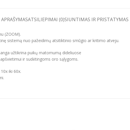
APRAŠYMAS
ATSILIEPIMAI (0)
SIUNTIMAS IR PRISTATYMAS
imu (ZOOM).
ptinę sistemą nuo pažeidimų atsitiktinio smūgio ar kritimo atveju.
nė danga užtikrina puikų matomumą dideliuose
 apšvietimui ir sudėtingoms oro sąlygoms.
10x iki 60x.
mi.