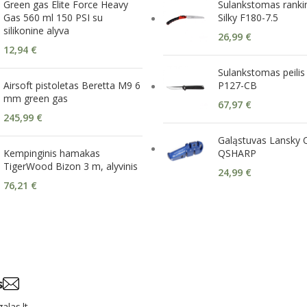
Green gas Elite Force Heavy
Sulankstomas rankin
Gas 560 ml 150 PSI su
Silky F180-7.5
silikonine alyva
26,99
€
12,94
€
Sulankstomas peilis
Airsoft pistoletas Beretta M9 6
P127-CB
mm green gas
67,97
€
245,99
€
Galąstuvas Lansky
Kempinginis hamakas
QSHARP
TigerWood Bizon 3 m, alyvinis
24,99
€
76,21
€
s
alas.lt