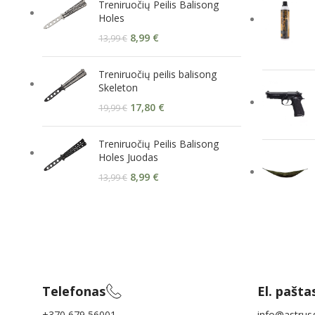
Treniruočių Peilis Balisong
Holes
8,99
€
13,99
€
Treniruočių peilis balisong
Skeleton
17,80
€
19,99
€
Treniruočių Peilis Balisong
Holes Juodas
8,99
€
13,99
€
Telefonas
El. pašta
+370 679 56001
info@astrusg