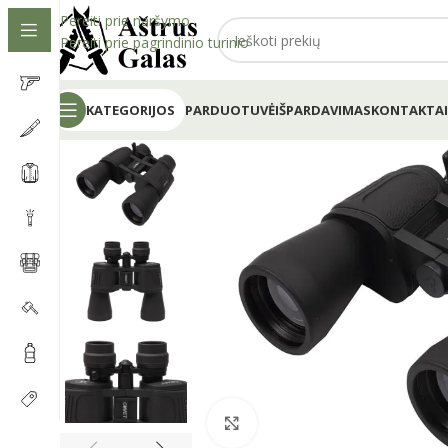
Pereiti prie naršymo
Pereiti prie pagrindinio turinio
KATEGORIJOS
PARDUOTUVĖ
IŠPARDAVIMAS
KONTAKTAI
Spustelėkite, kad padidintumėt