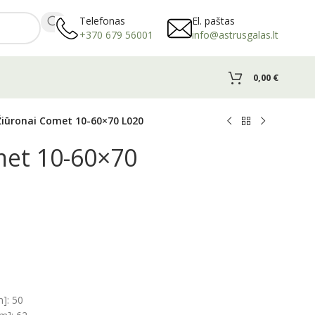
Telefonas
El. paštas
+370 679 56001
info@astrusgalas.lt
0,00
€
Žiūronai Comet 10-60×70 L020
met 10-60×70
]: 50