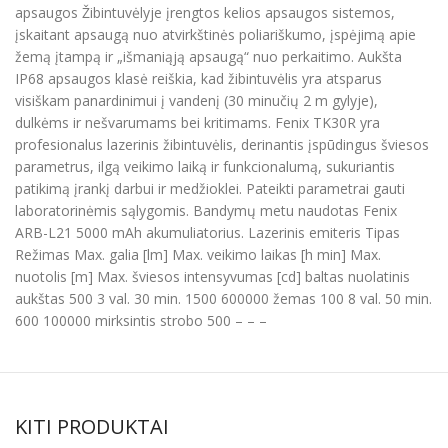
apsaugos Žibintuvėlyje įrengtos kelios apsaugos sistemos,
įskaitant apsaugą nuo atvirkštinės poliariškumo, įspėjimą apie
žemą įtampą ir „išmaniąją apsaugą“ nuo perkaitimo. Aukšta
IP68 apsaugos klasė reiškia, kad žibintuvėlis yra atsparus
visiškam panardinimui į vandenį (30 minučių 2 m gylyje),
dulkėms ir nešvarumams bei kritimams. Fenix TK30R yra
profesionalus lazerinis žibintuvėlis, derinantis įspūdingus šviesos
parametrus, ilgą veikimo laiką ir funkcionalumą, sukuriantis
patikimą įrankį darbui ir medžioklei. Pateikti parametrai gauti
laboratorinėmis sąlygomis. Bandymų metu naudotas Fenix
ARB-L21 5000 mAh akumuliatorius. Lazerinis emiteris Tipas
Režimas Max. galia [lm] Max. veikimo laikas [h min] Max.
nuotolis [m] Max. šviesos intensyvumas [cd] baltas nuolatinis
aukštas 500 3 val. 30 min. 1500 600000 žemas 100 8 val. 50 min.
600 100000 mirksintis strobo 500 – – –
KITI PRODUKTAI