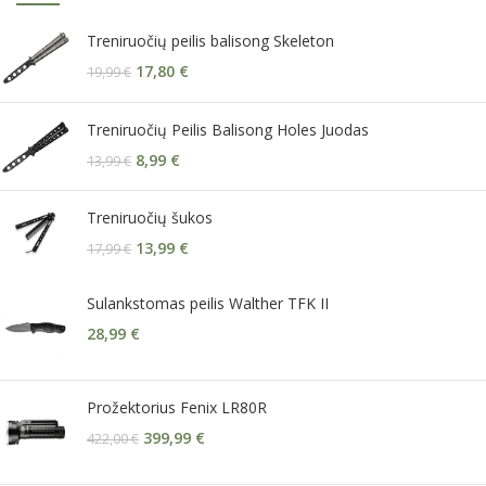
Treniruočių peilis balisong Skeleton
17,80
€
19,99
€
Treniruočių Peilis Balisong Holes Juodas
8,99
€
13,99
€
Treniruočių šukos
13,99
€
17,99
€
Sulankstomas peilis Walther TFK II
28,99
€
Prožektorius Fenix LR80R
399,99
€
422,00
€