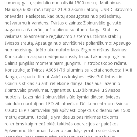
liumenų galia, spindulio nuotolis iki 1500 metrų. Maitinimas:
Naudoja 6000 mAh talpos 21700 akumuliatorių. USB-C įkrovimo
prievadas: Paslėptas, kad būtų apsaugotas nuo pažeidimų,
nešvarumų ir vandens. Tvirtas dizainas: Žibintuvėlio galvutė
pagaminta iš nerūdijančio plieno su titano danga. Stabilus
veikimas: Skaitmeninė reguliavimo sistema užtikrina stabilų
šviesos srautą. Apsauga nuo atvirkštinės poliariškumo: Apsaugo
nuo neteisingai įdėto akumuliatoriaus. Ergonomiškas dizainas:
Konstrukcija atspari riedėjimui ir išslydimui. Taktiniai jungikliai:
Galinis jungiklis momentiniam įjungimui ir stroboskopo režimui.
Konstrukcija: Tvirtas A6061-T6 aliuminis su kietai anoduota HAIII
danga, atsparia dilimui. Aukštos kokybės lęšis: Grūdintas itin
skaidrus stiklas su anti-refleksine danga. Didžiausi lazerinio
žibintuvėlio privalumai, lyginant su LED žibintuvėliu Šviesos
nuotolis: Lazeriniai žibintuvėliai siūlo žymiai didesnį šviesos
spindulio nuotolį nei LED žibintuvėliai. Dėl koncentruoto šviesos
srauto LEP žibintuvėliai gali apšviesti objektus didesniu nei 1500
metrų atstumu, todėl jie yra idealus pasirinkimas tokioms
reikmėms kaip medžioklė, taktinės operacijos ar paieškos.
Apšvietimo tikslumas: Lazerio spindulys yra itin sutelktas ir