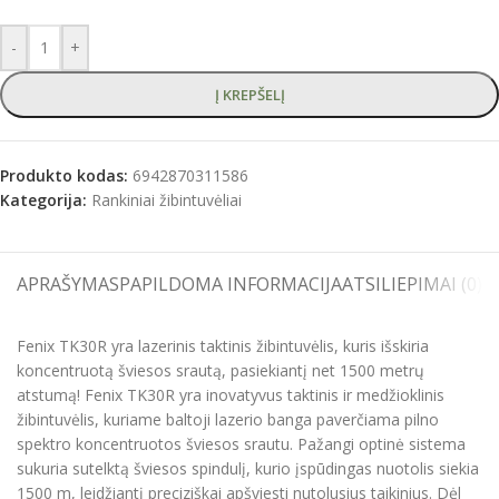
-
+
Į KREPŠELĮ
Produkto kodas:
6942870311586
Kategorija:
Rankiniai žibintuvėliai
APRAŠYMAS
PAPILDOMA INFORMACIJA
ATSILIEPIMAI (0)
S
Fenix TK30R yra lazerinis taktinis žibintuvėlis, kuris išskiria
koncentruotą šviesos srautą, pasiekiantį net 1500 metrų
atstumą! Fenix TK30R yra inovatyvus taktinis ir medžioklinis
žibintuvėlis, kuriame baltoji lazerio banga paverčiama pilno
spektro koncentruotos šviesos srautu. Pažangi optinė sistema
sukuria sutelktą šviesos spindulį, kurio įspūdingas nuotolis siekia
1500 m, leidžiantį preciziškai apšviesti nutolusius taikinius. Dėl