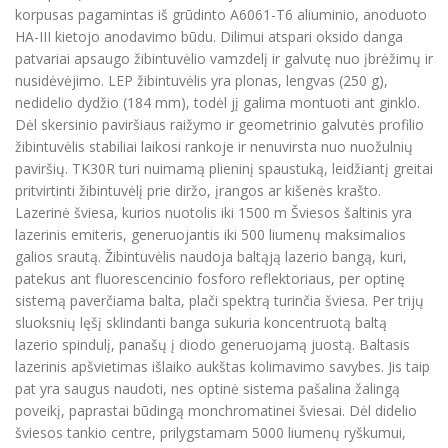
korpusas pagamintas iš grūdinto A6061-T6 aliuminio, anoduoto
HA-III kietojo anodavimo būdu. Dilimui atspari oksido danga
patvariai apsaugo žibintuvėlio vamzdelį ir galvutę nuo įbrėžimų ir
nusidėvėjimo. LEP žibintuvėlis yra plonas, lengvas (250 g),
nedidelio dydžio (184 mm), todėl jį galima montuoti ant ginklo.
Dėl skersinio paviršiaus raižymo ir geometrinio galvutės profilio
žibintuvėlis stabiliai laikosi rankoje ir nenuvirsta nuo nuožulnių
paviršių. TK30R turi nuimamą plieninį spaustuką, leidžiantį greitai
pritvirtinti žibintuvėlį prie diržo, įrangos ar kišenės krašto.
Lazerinė šviesa, kurios nuotolis iki 1500 m Šviesos šaltinis yra
lazerinis emiteris, generuojantis iki 500 liumenų maksimalios
galios srautą. Žibintuvėlis naudoja baltąją lazerio bangą, kuri,
patekus ant fluorescencinio fosforo reflektoriaus, per optinę
sistemą paverčiama balta, plači spektrą turinčia šviesa. Per trijų
sluoksnių lęšį sklindanti banga sukuria koncentruotą baltą
lazerio spindulį, panašų į diodo generuojamą juostą. Baltasis
lazerinis apšvietimas išlaiko aukštas kolimavimo savybes. Jis taip
pat yra saugus naudoti, nes optinė sistema pašalina žalingą
poveikį, paprastai būdingą monchromatinei šviesai. Dėl didelio
šviesos tankio centre, prilygstamam 5000 liumenų ryškumui,