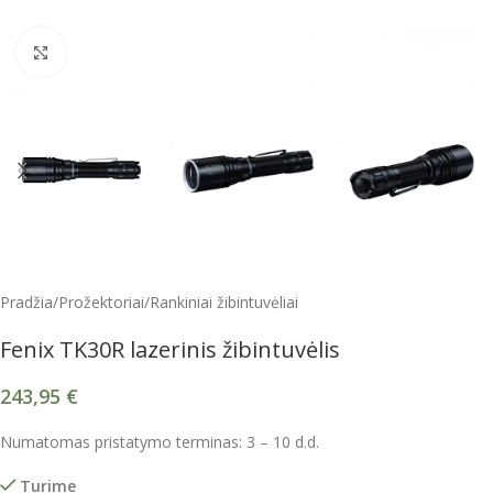
Spustelėkite, kad padidintumėte
Pradžia
/
Prožektoriai
/
Rankiniai žibintuvėliai
Fenix TK30R lazerinis žibintuvėlis
243,95
€
Numatomas pristatymo terminas: 3 – 10 d.d.
Turime