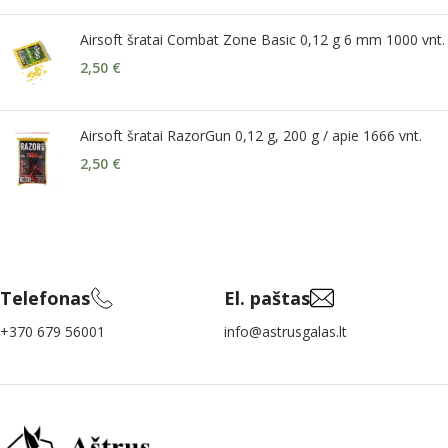
Airsoft šratai Combat Zone Basic 0,12 g 6 mm 1000 vnt.
2,50
€
Airsoft šratai RazorGun 0,12 g, 200 g / apie 1666 vnt.
2,50
€
Telefonas
El. paštas
+370 679 56001
info@astrusgalas.lt