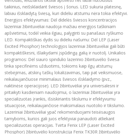
vienodas, leidžiantis tiksliai apšviesti net labai nutolusius
taikinius, neišsklaidant šviesos į šonus. LED sukuria platesnę,
labiau išsklaidytą šviesą, kuri dideliu atstumu nėra tokia efektyvi.
Energijos efektyvumas: Dėl didelės šviesos koncentracijos
lazeriniai žibintuvėliai naudoja mažiau energijos taškiniam
apšvietimui, todėl veikia ilgiau, palyginti su panašaus ryškumo
LED. Kompaktiškas dydis su dideliu našumu: Dėl LEP (Laser
Excited Phosphor) technologijos lazeriniai žibintuvėliai gali būti
kompaktiškesni, išlaikydami įspūdingą galią ir nuotolį. Unikalios
programos: Dėl siauro spindulio lazerinio žibintuvėlio šviesa
tinka specifinėms užduotims, tokioms kaip ilgų atstumų
stebėjimas, atskirų taškų lokalizavimas, taip pat veiksmuose,
reikalaujančiuose minimalaus šviesos išsklaidymo (pvz.,
naktinėse operacijose). LED žibintuvėliai yra universalesni ir
pritaikyti kasdieniam naudojimui, o lazeriniai žibintuvėliai yra
specializuotas įrankis, išsiskiriantis tikslumu ir efektyvumu
situacijose, reikalaujančiose maksimalaus nuotolio ir tikslumo.
Lazeriniai žibintuvėliai ypač rekomenduojami teisėsaugos
tarnyboms, kurios gali juos efektyviai panaudoti atliekant
specializuotas operacijas. Tvirta Fenix LEP (Laser Excited
Phosphor) žibintuvėlio konstrukcija Fenix TK30R žibintuvėlio