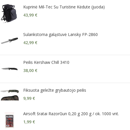
Kuprinė Mil-Tec Su Turistine Kėdute (juoda)
43,99
€
Sulankstoma galąstuvė Lansky FP-2860
42,99
€
Peilis Kershaw Chill 3410
38,00
€
Fiksuota geležte grybautojo peilis
9,99
€
Airsoft šratai RazorGun 0,20 g 200 g / ok. 1000 vnt.
1,99
€