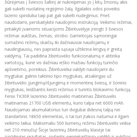
žiūrėjimas į šviesos šaltinį ar nukreipimas jo į kitų žmonių akis
gali sukelti nuolatinę regėjimo žalą. Ilgalaikis odos poveikis
lazerio spinduliui taip pat gali sukelti nudegimus. Prieš
naudodami, perskaitykite naudojimo instrukciją. Veikimo režimai,
pritaikyti įvairioms situacijoms Žibintuvėlyje įrengti 3 šviesos
režimai: aukštas, žemas, strobo. Gamintojas sąmoningai
sumažino režimų skaičių iki dažniausiai naudojamų ir
naudingiausių, nes paprasta sąsaja užtikrina lengvą ir greitą
valdymą. Tai padidina žibintuvėlio funkcionalumą ir atitinka
vartotojų, kurie vis dažniau ieško mažiau funkcijų turinčio
apšvietimo, poreikius. Žibintuvėliui valdyti naudojami du
mygtukai: galinis taktinio tipo mygtukas, atsakingas už
žibintuvėlio įjungimą/išjungimą ir momentinę šviesą, ir šoninis
mygtukas, leidžiantis keisti režimus ir turintis blokavimo funkciją.
Fenix TK30R lazerinio žibintuvėlio maitinimas Žibintuvėlis
maitinamas 21700 USB elementu, kurio talpa net 6000 mAh.
Naudojamas akumuliatorius turi dvigubai didesnę talpą nei
standartinis 18650 elementas, o tai turi įtakos našumui ir ilgam
veikimo laikui. Maksimaliu 500 liumenų režimu žibintuvėlis veikia
net 210 minučių! Šioje lazerinių žibintuvėlių klasėje tai
įspūdingas rezultatas, rodantis nepriekaištingą valdiklį ir aukštos