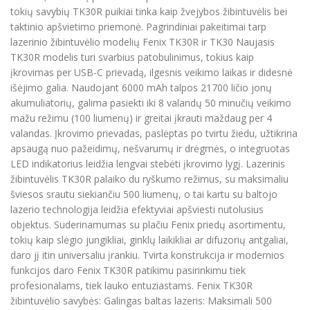
tokių savybių TK30R puikiai tinka kaip žvejybos žibintuvėlis bei
taktinio apšvietimo priemonė. Pagrindiniai pakeitimai tarp
lazerinio žibintuvėlio modelių Fenix TK30R ir TK30 Naujasis
TK30R modelis turi svarbius patobulinimus, tokius kaip
įkrovimas per USB-C prievadą, ilgesnis veikimo laikas ir didesnė
išėjimo galia. Naudojant 6000 mAh talpos 21700 ličio jonų
akumuliatorių, galima pasiekti iki 8 valandų 50 minučių veikimo
mažu režimu (100 liumenų) ir greitai įkrauti maždaug per 4
valandas. Įkrovimo prievadas, paslėptas po tvirtu žiedu, užtikrina
apsaugą nuo pažeidimų, nešvarumų ir drėgmės, o integruotas
LED indikatorius leidžia lengvai stebėti įkrovimo lygį. Lazerinis
žibintuvėlis TK30R palaiko du ryškumo režimus, su maksimaliu
šviesos srautu siekiančiu 500 liumenų, o tai kartu su baltojo
lazerio technologija leidžia efektyviai apšviesti nutolusius
objektus. Suderinamumas su plačiu Fenix priedų asortimentu,
tokių kaip slėgio jungikliai, ginklų laikikliai ar difuzorių antgaliai,
daro jį itin universaliu įrankiu. Tvirta konstrukcija ir modernios
funkcijos daro Fenix TK30R patikimu pasirinkimu tiek
profesionalams, tiek lauko entuziastams. Fenix TK30R
žibintuvėlio savybės: Galingas baltas lazeris: Maksimali 500