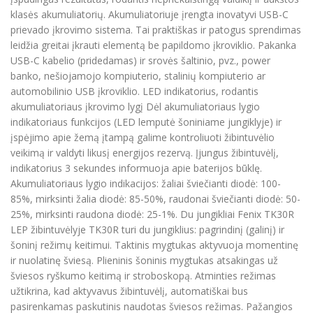
klasės akumuliatorių. Akumuliatoriuje įrengta inovatyvi USB-C
prievado įkrovimo sistema. Tai praktiškas ir patogus sprendimas
leidžia greitai įkrauti elementą be papildomo įkroviklio. Pakanka
USB-C kabelio (pridedamas) ir srovės šaltinio, pvz., power
banko, nešiojamojo kompiuterio, stalinių kompiuterio ar
automobilinio USB įkroviklio. LED indikatorius, rodantis
akumuliatoriaus įkrovimo lygį Dėl akumuliatoriaus lygio
indikatoriaus funkcijos (LED lemputė šoniniame jungiklyje) ir
įspėjimo apie žemą įtampą galime kontroliuoti žibintuvėlio
veikimą ir valdyti likusį energijos rezervą. Įjungus žibintuvėlį,
indikatorius 3 sekundes informuoja apie baterijos būklę.
Akumuliatoriaus lygio indikacijos: žaliai šviečianti diodė: 100-
85%, mirksinti žalia diodė: 85-50%, raudonai šviečianti diodė: 50-
25%, mirksinti raudona diodė: 25-1%. Du jungikliai Fenix TK30R
LEP žibintuvėlyje TK30R turi du jungiklius: pagrindinį (galinį) ir
šoninį režimų keitimui. Taktinis mygtukas aktyvuoja momentinę
ir nuolatinę šviesą. Plieninis šoninis mygtukas atsakingas už
šviesos ryškumo keitimą ir stroboskopą. Atminties režimas
užtikrina, kad aktyvavus žibintuvėlį, automatiškai bus
pasirenkamas paskutinis naudotas šviesos režimas. Pažangios