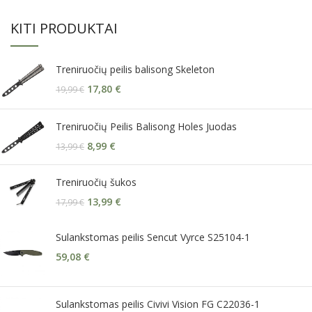
KITI PRODUKTAI
Treniruočių peilis balisong Skeleton
17,80
€
19,99
€
Treniruočių Peilis Balisong Holes Juodas
8,99
€
13,99
€
Treniruočių šukos
13,99
€
17,99
€
Sulankstomas peilis Sencut Vyrce S25104-1
59,08
€
Sulankstomas peilis Civivi Vision FG C22036-1