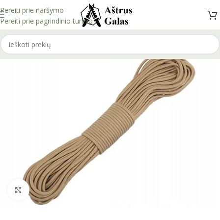
Pereiti prie naršymo
Pereiti prie pagrindinio turinio
Spustelėkite, kad padidintumėte