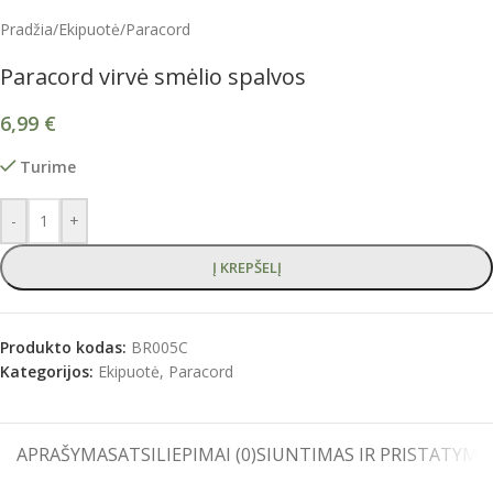
Pradžia
/
Ekipuotė
/
Paracord
Paracord virvė smėlio spalvos
6,99
€
Turime
-
+
Į KREPŠELĮ
Produkto kodas:
BR005C
Kategorijos:
Ekipuotė
,
Paracord
APRAŠYMAS
ATSILIEPIMAI (0)
SIUNTIMAS IR PRISTATYMA