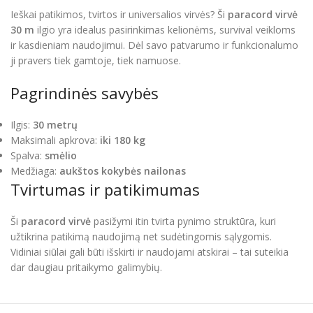
Ieškai patikimos, tvirtos ir universalios virvės? Ši
paracord virvė
30 m
ilgio yra idealus pasirinkimas kelionėms, survival veikloms
ir kasdieniam naudojimui. Dėl savo patvarumo ir funkcionalumo
ji pravers tiek gamtoje, tiek namuose.
Pagrindinės savybės
Ilgis:
30 metrų
Maksimali apkrova:
iki 180 kg
Spalva:
smėlio
Medžiaga:
aukštos kokybės nailonas
Tvirtumas ir patikimumas
Ši
paracord virvė
pasižymi itin tvirta pynimo struktūra, kuri
užtikrina patikimą naudojimą net sudėtingomis sąlygomis.
Vidiniai siūlai gali būti išskirti ir naudojami atskirai – tai suteikia
dar daugiau pritaikymo galimybių.