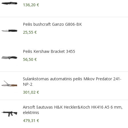
136,20
€
Peilis bushcraft Ganzo G806-BK
25,55
€
Peilis Kershaw Bracket 3455
56,50
€
Sulankstomas automatinis peilis Mikov Predator 241-
NP-2
301,02
€
Airsoft šautuvas H&K Heckler&Koch HK416 A5 6 mm,
elektrinis
479,31
€