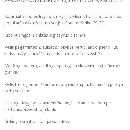
APRAŠYMAS
ATSILIEPIMAI (0)
SIUNTIMAS IR PRISTATYMA
Karambito tipo peiliai, nors ir kyla iš Filipinų tradicijų, tapo labai
populiarūs dėka žaidimo serijos Counter Strike CS:GO.
Juos būdingas išlenktas, agresyvus dizainas.
Peilis pagamintas iš aukštos kokybės nerūdijančio plieno 420,
kuris pasižymi aukščiausiomis anticorrosive savybėmis.
Medžiaga padengta stilingu apsauginiu sluoksniu su įspūdinga
grafika.
Peilis turi ergonomiškai formuotą rankeną, užtikrinančią puikų ir
tvirtą sukibimą.
Galinėje dalyje yra klasikinis žiedas, leidžiantis naudoti peilį
tradiciniu, apverstuoju būdu.
Rinkinyje yra įtrauktas juodas dėklas.