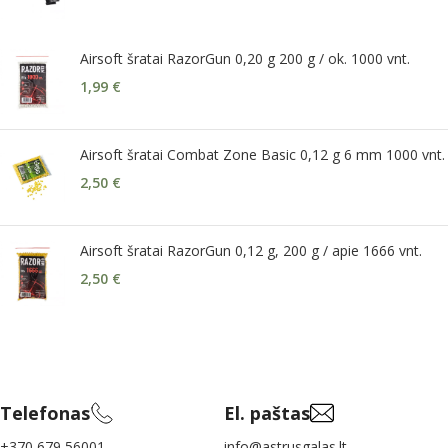
Airsoft šratai RazorGun 0,20 g 200 g / ok. 1000 vnt.
1,99
€
Airsoft šratai Combat Zone Basic 0,12 g 6 mm 1000 vnt.
2,50
€
Airsoft šratai RazorGun 0,12 g, 200 g / apie 1666 vnt.
2,50
€
Telefonas
El. paštas
+370 679 56001
info@astrusgalas.lt