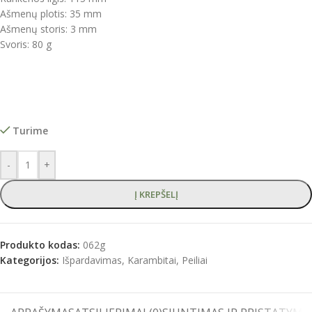
Ašmenų plotis: 35 mm
Ašmenų storis: 3 mm
Svoris: 80 g
Turime
-
+
Į KREPŠELĮ
Produkto kodas:
062g
Kategorijos:
Išpardavimas
,
Karambitai
,
Peiliai