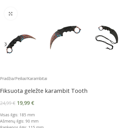
Spustelėkite, kad padidintumėte
Pradžia
/
Peiliai
/
Karambitai
Fiksuota geležte karambit Tooth
19,99
€
24,99
€
Visas ilgis: 185 mm
Ašmenų ilgis: 90 mm
Rankenos ilgis: 115 mm