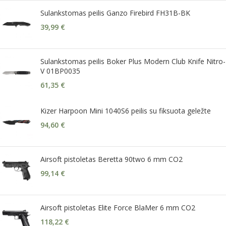
Sulankstomas peilis Ganzo Firebird FH31B-BK
39,99
€
Sulankstomas peilis Boker Plus Modern Club Knife Nitro-
V 01BP0035
61,35
€
Kizer Harpoon Mini 1040S6 peilis su fiksuota geležte
94,60
€
Airsoft pistoletas Beretta 90two 6 mm CO2
99,14
€
Airsoft pistoletas Elite Force BlaMer 6 mm CO2
118,22
€