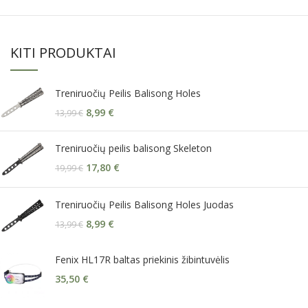
KITI PRODUKTAI
Treniruočių Peilis Balisong Holes
8,99
€
13,99
€
Treniruočių peilis balisong Skeleton
17,80
€
19,99
€
Treniruočių Peilis Balisong Holes Juodas
8,99
€
13,99
€
Fenix HL17R baltas priekinis žibintuvėlis
35,50
€