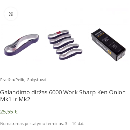
Spustelėkite, kad padidintumėte
Pradžia
/
Peilių Galąstuvai
Galandimo diržas 6000 Work Sharp Ken Onion
Mk1 ir Mk2
25,55
€
Numatomas pristatymo terminas: 3 – 10 d.d.