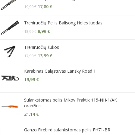
17,80
€
19,99
€
Treniruočių Peilis Balisong Holes Juodas
8,99
€
13,99
€
Treniruočių šukos
13,99
€
17,99
€
Karabinas Galąstuvas Lansky Road 1
19,99
€
Sulankstomas peilis Mikov Praktik 115-NH-1/AK
oranžinis
21,14
€
Ganzo Firebird sulankstomas peilis FH71-BR