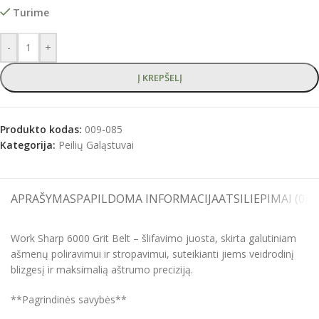
Turime
-
+
Į KREPŠELĮ
Produkto kodas:
009-085
Kategorija:
Peilių Galąstuvai
APRAŠYMAS
PAPILDOMA INFORMACIJA
ATSILIEPIMAI (0)
S
Work Sharp 6000 Grit Belt – šlifavimo juosta, skirta galutiniam
ašmenų poliravimui ir stropavimui, suteikianti jiems veidrodinį
blizgesį ir maksimalią aštrumo preciziją.
**Pagrindinės savybės**