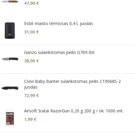
47,99
€
Esbit maisto termosas 0,4 l, juodas
31,00
€
Ganzo sulankstomas peilis G769-BK
38,00
€
Civivi Baby Banter sulankstomas peilis C19068S-2
juodas
72,99
€
Airsoft šratai RazorGun 0,20 g 200 g / ok. 1000 vnt.
1,99
€