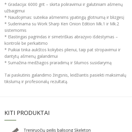
* Gradacija: 6000 grit – skirta poliravimui ir galutiniam ašmenų
užbaigimui
* Naudojimas: suteikia ašmenims ypatingą glotnumą ir blizgesį
* Suderinama su Work Sharp Ken Onion Edition Mk.1 ir Mk.2
sistemomis
* Elastingas pagrindas ir simetriškas abrazyvo išdėstymas –
kontrolė be perkaitimo
* Puikiai tinka aukštos kokybės plienui, taip pat stropavimui ir
dantytų ašmenų galandimui
* Sumažina medžiagos praradimą ir šilumos susidarymą
Tai paskutinis galandimo žingsnis, leidžiantis pasiekti maksimalų
tikslumą ir profesionalų rezultatą.
KITI PRODUKTAI
Treniruočių peilis balisong Skeleton