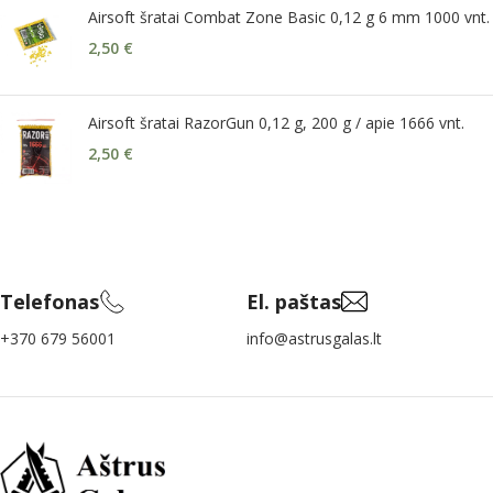
Airsoft šratai Combat Zone Basic 0,12 g 6 mm 1000 vnt.
2,50
€
Airsoft šratai RazorGun 0,12 g, 200 g / apie 1666 vnt.
2,50
€
Telefonas
El. paštas
+370 679 56001
info@astrusgalas.lt